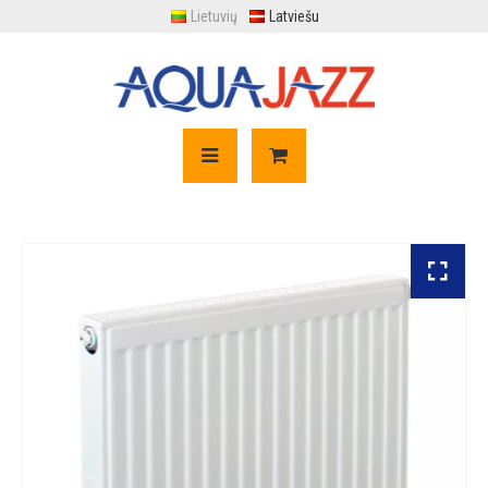
Lietuvių
Latviešu