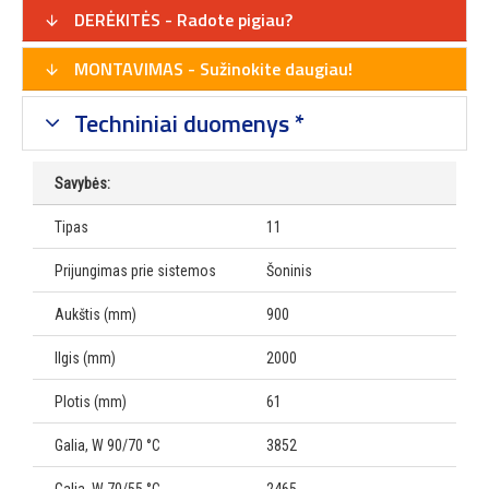
DERĖKITĖS - Radote pigiau?
MONTAVIMAS - Sužinokite daugiau!
Techniniai duomenys *
Savybės:
Tipas
11
Prijungimas prie sistemos
Šoninis
Aukštis (mm)
900
Ilgis (mm)
2000
Plotis (mm)
61
Galia, W 90/70 °C
3852