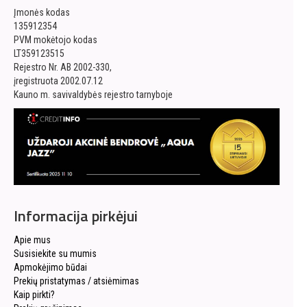
Įmonės kodas
135912354
PVM mokėtojo kodas
LT359123515
Rejestro Nr. AB 2002-330,
įregistruota 2002.07.12
Kauno m. savivaldybės rejestro tarnyboje
Informacija pirkėjui
Apie mus
Susisiekite su mumis
Apmokėjimo būdai
Prekių pristatymas / atsiėmimas
Kaip pirkti?