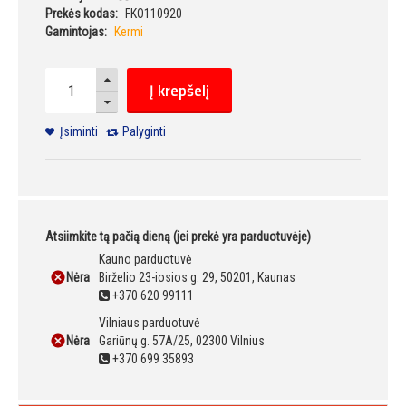
Prekės kodas:
FKO110920
Gamintojas:
Kermi
Į krepšelį
Įsiminti
Palyginti
Atsiimkite tą pačią dieną (jei prekė yra parduotuvėje)
Kauno parduotuvė
Nėra
Birželio 23-iosios g. 29, 50201, Kaunas
+370 620 99111
Vilniaus parduotuvė
Nėra
Gariūnų g. 57A/25, 02300 Vilnius
+370 699 35893