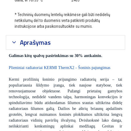
Galia, W 70/55 °C
2465
* Techninių duomenų lentelių reikšmėse gali būti nedidelių
netikslumų dėl to duomenis verta patikrinti produktų
instrukcijose arba pasikonsultuokite su mumis.
Aprašymas
Galimas kitų spalvų pasirinkimas su 30% antkainiu.
Plieniniai radiatoriai KERMI ThermX2 - Šoninis pajungimas
Kermi profilinių šoninio prijungimo radiatorių serija – tai
populiariausia šildymo įranga, tiek naujose statybose, tiek
renovuojamuose objektuose. Pažangi prietaisų gamybos
technologija, nedidelė vandens talpa, harmoningas konvekcijos ir
spinduliavimo būdu atiduodamas šilumos srautas užtikrina didelę
radiatoriaus šilumos galią. Dailios be aštrių briaunų apdailinės
grotelės, lengvai nuimamos šoninės plokštumos užtikrina lengvą
radiatoriaus vidinių paviršių išvalymą. Dvisluoksnė lako danga,
neišskirianti kenksmingų aplinkai medžiagų. Greitas ir