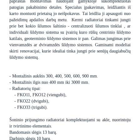
paprastas montavimas naudojant gamykloje sukomplektuotas
patogias pakabinimo detales. Specialus įpakavimas, leidžiantis iš
karto montuoti prietaisą jo neišpokavus. Tai leidžia ji apsaugoti nuo
pažeidimų apdailos darbų metu. Kermi radiatoriai tinkami jungti
prie bet kokio šilumos šaltinio - centralizuoti šilumos tinklai , ar
individuali šildymo sistema su įvairių kuro rūšių centrinio šildymo
katilais, geoterminio šildymo sistemos ir pan. Galimas jungimas prie
vienvamzdės ar dvivamzdės šildymo sistemos. Gaminami modeliai
skirti renovacijai, kurie idealiai tinka jungti prie senūjų daugiabučių
šildymo sistemų.
- Montažinis aukštis 300, 400, 500, 600, 900 mm.
- Montažinis ilgis nuo 400 mm iki 3000 mm.
- Radiatorių tipai:
- FKO11, FKO12 (viengubi),
- FKO22 (dvigubi),
- FKO33 (trigubi).
Šoninio prijungimo radiatoriai komplektuojami su akle, nuorintoju
ir tvirtinimo elementais.
Bandomasis slėgis 13 barų.
Darbinis slėgis 10 barų.