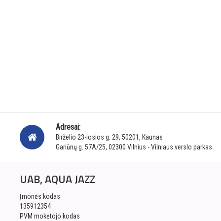
Adresai:
Birželio 23-iosios g. 29, 50201, Kaunas
Gariūnų g. 57A/25, 02300 Vilnius - Vilniaus verslo parkas
UAB, AQUA JAZZ
Įmonės kodas
135912354
PVM mokėtojo kodas