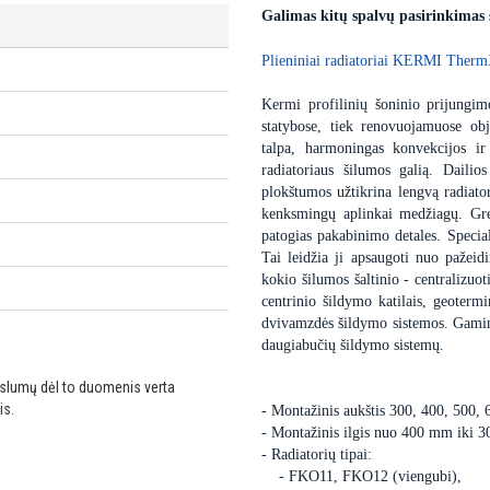
Galimas kitų spalvų pasirinkimas
Plieniniai radiatoriai KERMI Therm
Kermi profilinių šoninio prijungimo
statybose, tiek renovuojamuose obj
talpa, harmoningas konvekcijos ir
radiatoriaus šilumos galią. Dailio
plokštumos užtikrina lengvą radiator
kenksmingų aplinkai medžiagų. Gre
patogias pakabinimo detales. Special
Tai leidžia ji apsaugoti nuo pažei
kokio šilumos šaltinio - centralizuot
centrinio šildymo katilais, geoter
dvivamzdės šildymo sistemos. Gaminam
daugiabučių šildymo sistemų.
ikslumų dėl to duomenis verta
is.
- Montažinis aukštis 300, 400, 500,
- Montažinis ilgis nuo 400 mm iki 
- Radiatorių tipai:
- FKO11, FKO12 (viengubi),