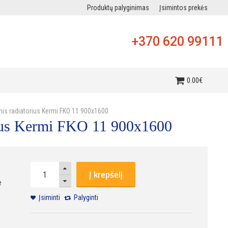
Produktų palyginimas
Įsimintos prekės
+370 620 99111
i
0
.
00
€
inis radiatorius Kermi FKO 11 900x1600
orius Kermi FKO 11 900x1600
Į krepšelį
e
Įsiminti
Palyginti