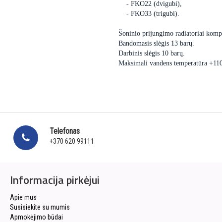
- FKO22 (dvigubi),
- FKO33 (trigubi).
Šoninio prijungimo radiatoriai kompl
Bandomasis slėgis 13 barų.
Darbinis slėgis 10 barų.
Maksimali vandens temperatūra +11
Telefonas
+370 620 99111
Informacija pirkėjui
Apie mus
Susisiekite su mumis
Apmokėjimo būdai