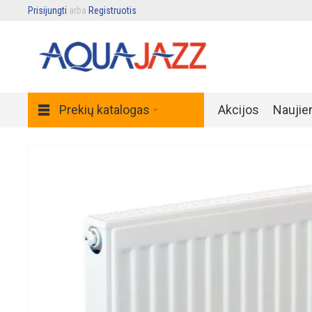
Prisijungti
arba
Registruotis
.
Prekių katalogas
Akcijos
Naujie