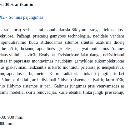
 su 30% antkainiu.
X2 - Šoninis pajungimas
 radiatorių serija – tai populiariausia šildymo įranga, tiek naujose
ektuose. Pažangi prietaisų gamybos technologija, nedidelė vandens
 spinduliavimo būdu atiduodamas šilumos srautas užtikrina didelę
s be aštrių briaunų apdailinės grotelės, lengvai nuimamos šoninės
iaus vidinių paviršių išvalymą. Dvisluoksnė lako danga, neišskirianti
itas ir paprastas montavimas naudojant gamykloje sukomplektuotas
us įpakavimas, leidžiantis iš karto montuoti prietaisą jo neišpokavus.
dimų apdailos darbų metu. Kermi radiatoriai tinkami jungti prie bet
i šilumos tinklai , ar individuali šildymo sistema su įvairių kuro rūšių
minio šildymo sistemos ir pan. Galimas jungimas prie vienvamzdės ar
i modeliai skirti renovacijai, kurie idealiai tinka jungti prie senūjų
 600, 900 mm.
3000 mm.