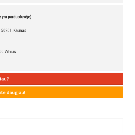
kė yra parduotuvėje)
9, 50201, Kaunas
00 Vilnius
iau?
te daugiau!