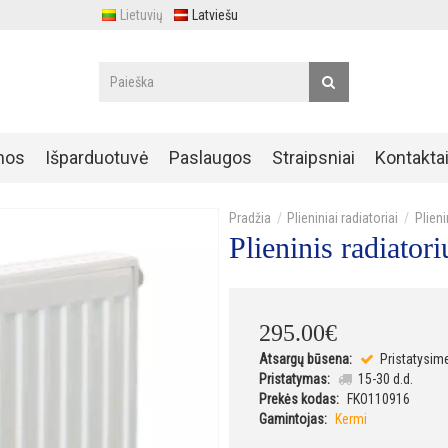
Lietuvių
Latviešu
nos
Išparduotuvė
Paslaugos
Straipsniai
Kontakta
Plieniniai radiatoriai
Plien
Plieninis radiat
295
.
00
€
Atsargų būsena:
Pristatysim
Pristatymas:
15-30 d.d.
Prekės kodas:
FKO110916
Gamintojas:
Kermi