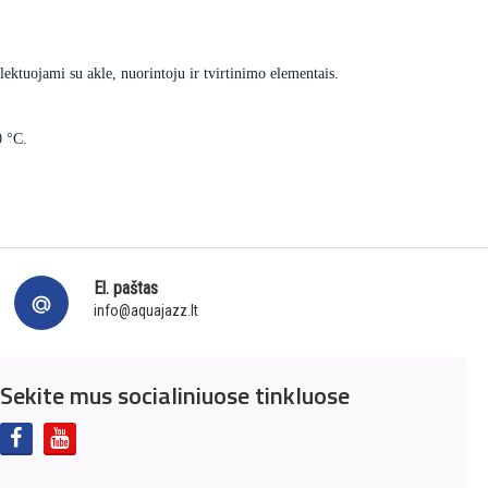
ektuojami su akle, nuorintoju ir tvirtinimo elementais.
0 °C.
El. paštas
info@aquajazz.lt
Sekite mus socialiniuose tinkluose