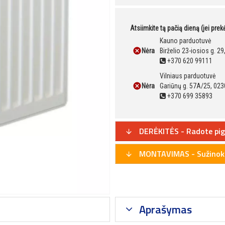
Atsiimkite tą pačią dieną (jei pre
Kauno parduotuvė
Nėra
Birželio 23-iosios g. 2
+370 620 99111
Vilniaus parduotuvė
Nėra
Gariūnų g. 57A/25, 023
+370 699 35893
DERĖKITĖS - Radote pig
MONTAVIMAS - Sužinoki
Aprašymas