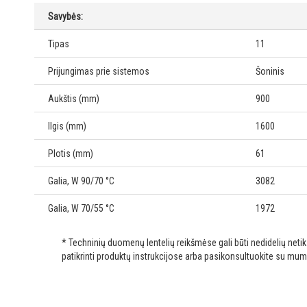
Savybės:
Tipas
11
Prijungimas prie sistemos
Šoninis
Aukštis (mm)
900
Ilgis (mm)
1600
Plotis (mm)
61
Galia, W 90/70 °C
3082
Galia, W 70/55 °C
1972
* Techninių duomenų lentelių reikšmėse gali būti nedidelių net
patikrinti produktų instrukcijose arba pasikonsultuokite su mum