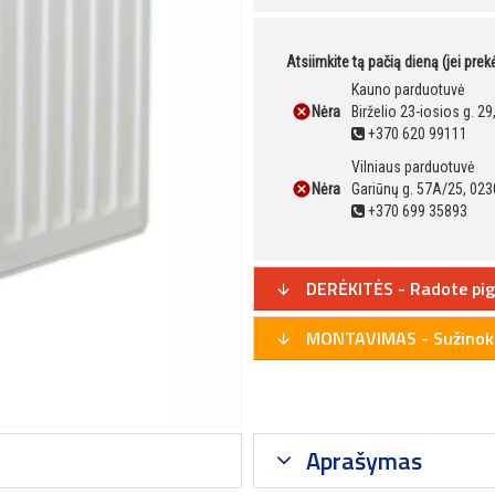
Atsiimkite tą pačią dieną (jei pre
Kauno parduotuvė
Nėra
Birželio 23-iosios g. 2
+370 620 99111
Vilniaus parduotuvė
Nėra
Gariūnų g. 57A/25, 023
+370 699 35893
DERĖKITĖS - Radote pig
MONTAVIMAS - Sužinoki
Aprašymas