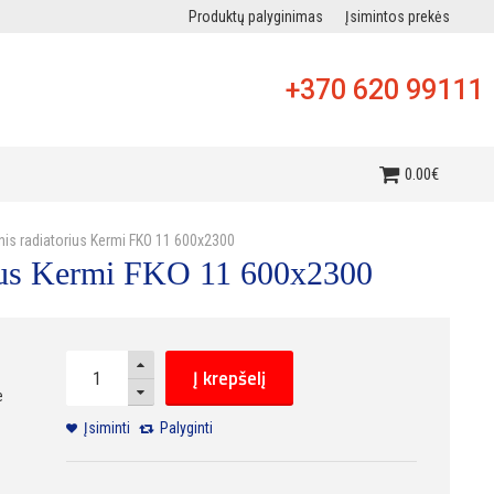
Produktų palyginimas
Įsimintos prekės
+370 620 99111
i
0
.
00
€
inis radiatorius Kermi FKO 11 600x2300
orius Kermi FKO 11 600x2300
Į krepšelį
e
Įsiminti
Palyginti