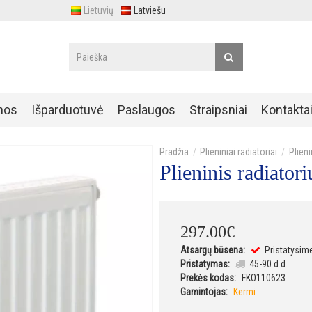
Lietuvių
Latviešu
nos
Išparduotuvė
Paslaugos
Straipsniai
Kontakta
Plieniniai radiatoriai
Plien
Plieninis radiat
297
.
00
€
Atsargų būsena:
Pristatysim
Pristatymas:
45-90 d.d.
Prekės kodas:
FKO110623
Gamintojas:
Kermi