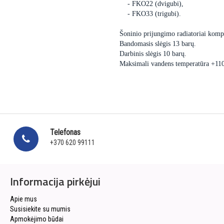
- FKO22 (dvigubi),
- FKO33 (trigubi).
Šoninio prijungimo radiatoriai kompl
Bandomasis slėgis 13 barų.
Darbinis slėgis 10 barų.
Maksimali vandens temperatūra +11
Telefonas
+370 620 99111
Informacija pirkėjui
Apie mus
Susisiekite su mumis
Apmokėjimo būdai