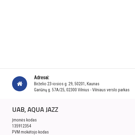
Adresai:
Birželio 23-iosios g. 29, 50201, Kaunas
Gariūnų g. 57A/25, 02300 Vilnius - Vilniaus verslo parkas
UAB, AQUA JAZZ
Įmonės kodas
135912354
PVM mokėtojo kodas