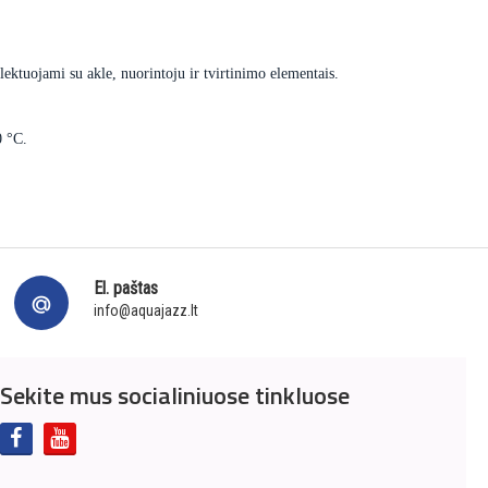
ektuojami su akle, nuorintoju ir tvirtinimo elementais.
0 °C.
El. paštas
info@aquajazz.lt
Sekite mus socialiniuose tinkluose