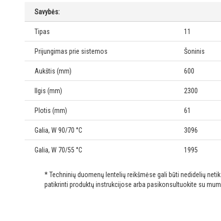
Savybės:
Tipas
11
Prijungimas prie sistemos
Šoninis
Aukštis (mm)
600
Ilgis (mm)
2300
Plotis (mm)
61
Galia, W 90/70 °C
3096
Galia, W 70/55 °C
1995
* Techninių duomenų lentelių reikšmėse gali būti nedidelių net
patikrinti produktų instrukcijose arba pasikonsultuokite su mum