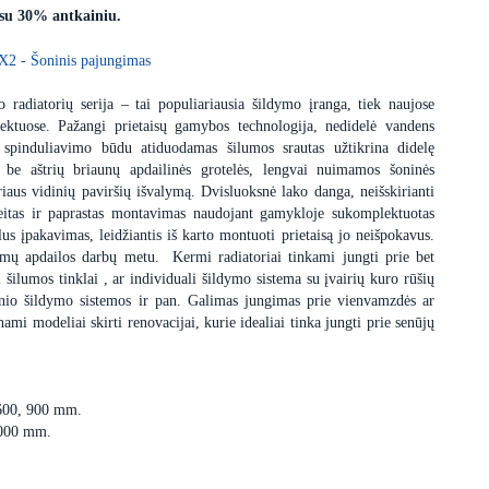
 su 30% antkainiu.
X2 - Šoninis pajungimas
 radiatorių serija – tai populiariausia šildymo įranga, tiek naujose
ektuose. Pažangi prietaisų gamybos technologija, nedidelė vandens
 spinduliavimo būdu atiduodamas šilumos srautas užtikrina didelę
s be aštrių briaunų apdailinės grotelės, lengvai nuimamos šoninės
iaus vidinių paviršių išvalymą. Dvisluoksnė lako danga, neišskirianti
itas ir paprastas montavimas naudojant gamykloje sukomplektuotas
us įpakavimas, leidžiantis iš karto montuoti prietaisą jo neišpokavus.
dimų apdailos darbų metu. Kermi radiatoriai tinkami jungti prie bet
i šilumos tinklai , ar individuali šildymo sistema su įvairių kuro rūšių
minio šildymo sistemos ir pan. Galimas jungimas prie vienvamzdės ar
i modeliai skirti renovacijai, kurie idealiai tinka jungti prie senūjų
 600, 900 mm.
3000 mm.