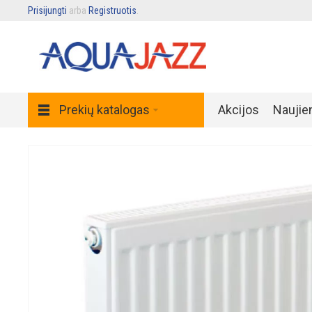
Prisijungti
arba
Registruotis
.
Prekių katalogas
Akcijos
Naujie