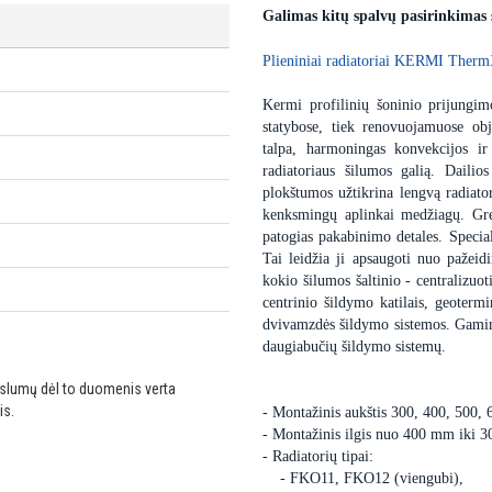
Galimas kitų spalvų pasirinkimas
Plieniniai radiatoriai KERMI Therm
Kermi profilinių šoninio prijungimo
statybose, tiek renovuojamuose obj
talpa, harmoningas konvekcijos ir
radiatoriaus šilumos galią. Dailio
plokštumos užtikrina lengvą radiator
kenksmingų aplinkai medžiagų. Gre
patogias pakabinimo detales. Special
Tai leidžia ji apsaugoti nuo pažei
kokio šilumos šaltinio - centralizuot
centrinio šildymo katilais, geoter
dvivamzdės šildymo sistemos. Gaminam
daugiabučių šildymo sistemų.
ikslumų dėl to duomenis verta
is.
- Montažinis aukštis 300, 400, 500,
- Montažinis ilgis nuo 400 mm iki 
- Radiatorių tipai:
- FKO11, FKO12 (viengubi),