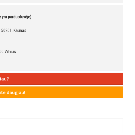
kė yra parduotuvėje)
9, 50201, Kaunas
00 Vilnius
iau?
te daugiau!