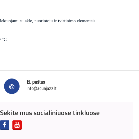
ektuojami su akle, nuorintoju ir tvirtinimo elementais.
0 °C.
El. paštas
info@aquajazz.lt
Sekite mus socialiniuose tinkluose