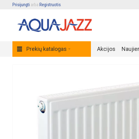
Prisijungti
arba
Registruotis
.
Prekių katalogas
Akcijos
Naujie