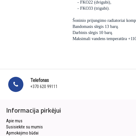
- FKO22 (dvigubi),
- FKO33 (trigubi).
Šoninio prijungimo radiatoriai kompl
Bandomasis slėgis 13 barų.
Darbinis slėgis 10 barų.
Maksimali vandens temperatūra +11
Telefonas
+370 620 99111
Informacija pirkėjui
Apie mus
Susisiekite su mumis
Apmokėjimo būdai