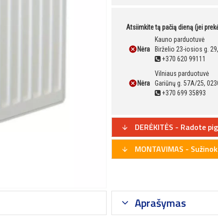
Atsiimkite tą pačią dieną (jei pre
Kauno parduotuvė
Nėra
Birželio 23-iosios g. 2
+370 620 99111
Vilniaus parduotuvė
Nėra
Gariūnų g. 57A/25, 023
+370 699 35893
DERĖKITĖS - Radote pig
MONTAVIMAS - Sužinoki
Aprašymas