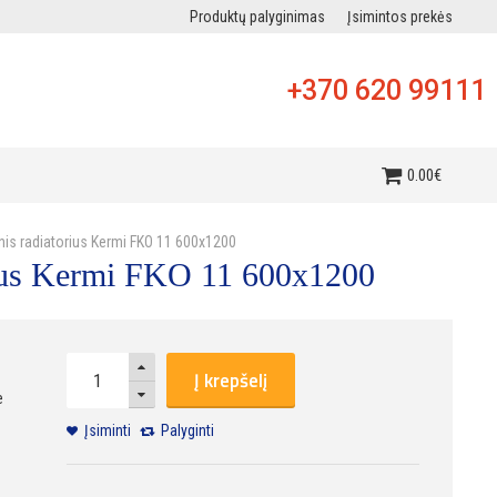
Produktų palyginimas
Įsimintos prekės
+370 620 99111
i
0
.
00
€
inis radiatorius Kermi FKO 11 600x1200
orius Kermi FKO 11 600x1200
Į krepšelį
e
Įsiminti
Palyginti