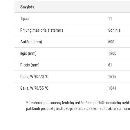
Savybės:
Tipas
11
Prijungimas prie sistemos
Šoninis
Aukštis (mm)
600
Ilgis (mm)
1200
Plotis (mm)
61
Galia, W 90/70 °C
1615
Galia, W 70/55 °C
1041
* Techninių duomenų lentelių reikšmėse gali būti nedidelių net
patikrinti produktų instrukcijose arba pasikonsultuokite su mum