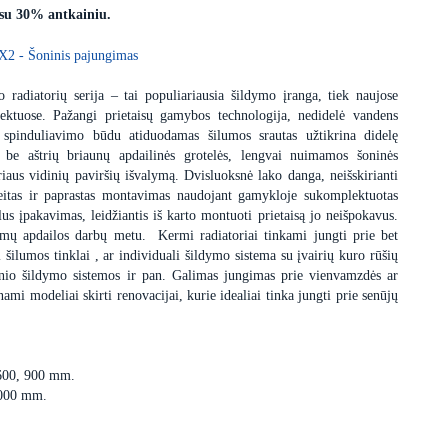
 su 30% antkainiu.
X2 - Šoninis pajungimas
 radiatorių serija – tai populiariausia šildymo įranga, tiek naujose
ektuose. Pažangi prietaisų gamybos technologija, nedidelė vandens
 spinduliavimo būdu atiduodamas šilumos srautas užtikrina didelę
s be aštrių briaunų apdailinės grotelės, lengvai nuimamos šoninės
iaus vidinių paviršių išvalymą. Dvisluoksnė lako danga, neišskirianti
itas ir paprastas montavimas naudojant gamykloje sukomplektuotas
us įpakavimas, leidžiantis iš karto montuoti prietaisą jo neišpokavus.
dimų apdailos darbų metu. Kermi radiatoriai tinkami jungti prie bet
i šilumos tinklai , ar individuali šildymo sistema su įvairių kuro rūšių
minio šildymo sistemos ir pan. Galimas jungimas prie vienvamzdės ar
i modeliai skirti renovacijai, kurie idealiai tinka jungti prie senūjų
 600, 900 mm.
3000 mm.