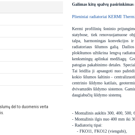
Galimas kitų spalvų pasirinkimas
Plieniniai radiatoriai KERMI Therm
Kermi profilinių šoninio prijungimo
statybose, tiek renovuojamuose obj
talpa, harmoningas konvekcijos ir
radiatoriaus šilumos galią. Dailio
plokštumos užtikrina lengvą radiator
kenksmingų aplinkai medžiagų. Gre
patogias pakabinimo detales. Special
Tai leidžia ji apsaugoti nuo pažei
kokio šilumos šaltinio - centralizuot
centrinio šildymo katilais, geoter
dvivamzdės šildymo sistemos. Gaminam
daugiabučių šildymo sistemų.
ikslumų dėl to duomenis verta
is.
- Montažinis aukštis 300, 400, 500,
- Montažinis ilgis nuo 400 mm iki 
- Radiatorių tipai:
- FKO11, FKO12 (viengubi),