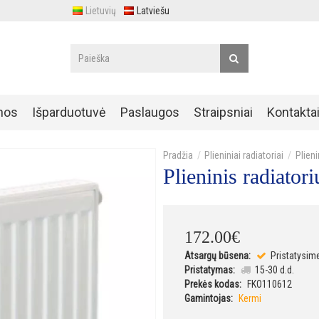
Lietuvių
Latviešu
nos
Išparduotuvė
Paslaugos
Straipsniai
Kontakta
Plieniniai radiatoriai
Plien
Plieninis radiat
172
.
00
€
Atsargų būsena:
Pristatysim
Pristatymas:
15-30 d.d.
Prekės kodas:
FKO110612
Gamintojas:
Kermi