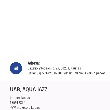
Adresai:
Birželio 23-iosios g. 29, 50201, Kaunas
Gariūnų g. 57A/25, 02300 Vilnius - Vilniaus verslo parkas
UAB, AQUA JAZZ
Įmonės kodas
135912354
PVM mokėtojo kodas