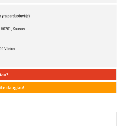
kė yra parduotuvėje)
9, 50201, Kaunas
00 Vilnius
iau?
te daugiau!