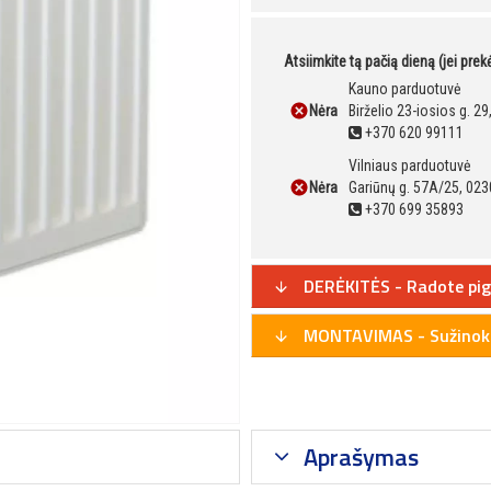
Atsiimkite tą pačią dieną (jei pre
Kauno parduotuvė
Nėra
Birželio 23-iosios g. 2
+370 620 99111
Vilniaus parduotuvė
Nėra
Gariūnų g. 57A/25, 023
+370 699 35893
DERĖKITĖS - Radote pig
MONTAVIMAS - Sužinoki
Aprašymas