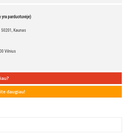
kė yra parduotuvėje)
9, 50201, Kaunas
00 Vilnius
iau?
te daugiau!