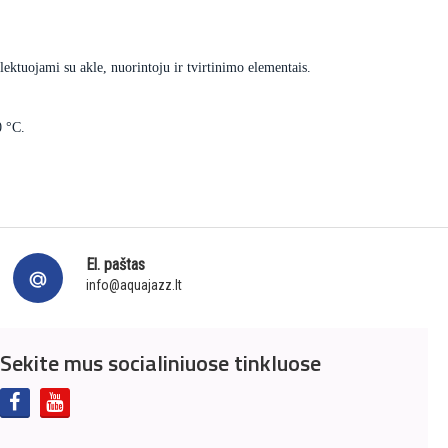
ektuojami su akle, nuorintoju ir tvirtinimo elementais.
0 °C.
El. paštas
info@aquajazz.lt
Sekite mus socialiniuose tinkluose