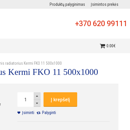
Produktų palyginimas
Įsimintos prekės
+370 620 99111
i
0
.
00
€
inis radiatorius Kermi FKO 11 500x1000
orius Kermi FKO 11 500x1000
Į krepšelį
e
Įsiminti
Palyginti