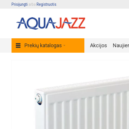
Prisijungti
arba
Registruotis
.
Prekių katalogas
Akcijos
Naujie