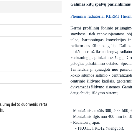
Galimas kitų spalvų pasirinkimas
Plieniniai radiatoriai KERMI Therm
Kermi profilinių šoninio prijungimo
statybose, tiek renovuojamuose obj
talpa, harmoningas konvekcijos ir
radiatoriaus šilumos galią. Dailio
plokštumos užtikrina lengvą radiator
kenksmingų aplinkai medžiagų. Gre
patogias pakabinimo detales. Special
Tai leidžia ji apsaugoti nuo pažei
kokio šilumos šaltinio - centralizuot
centrinio šildymo katilais, geoter
dvivamzdės šildymo sistemos. Gaminam
daugiabučių šildymo sistemų.
ikslumų dėl to duomenis verta
is.
- Montažinis aukštis 300, 400, 500,
- Montažinis ilgis nuo 400 mm iki 
- Radiatorių tipai:
- FKO11, FKO12 (viengubi),