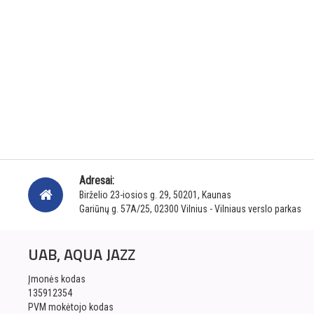
Adresai:
Birželio 23-iosios g. 29, 50201, Kaunas
Gariūnų g. 57A/25, 02300 Vilnius - Vilniaus verslo parkas
UAB, AQUA JAZZ
Įmonės kodas
135912354
PVM mokėtojo kodas