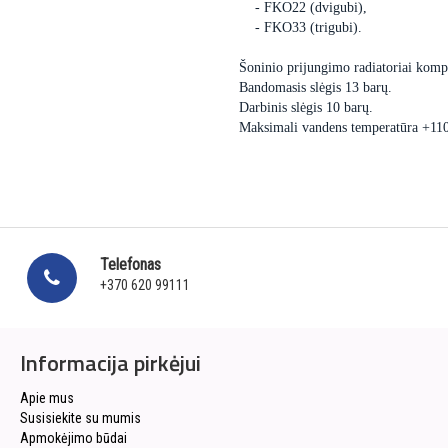
- FKO22 (dvigubi),
- FKO33 (trigubi).
Šoninio prijungimo radiatoriai kompl
Bandomasis slėgis 13 barų.
Darbinis slėgis 10 barų.
Maksimali vandens temperatūra +11
Telefonas
+370 620 99111
Informacija pirkėjui
Apie mus
Susisiekite su mumis
Apmokėjimo būdai