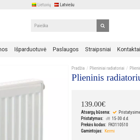
Lietuvių
Latviešu
nos
Išparduotuvė
Paslaugos
Straipsniai
Kontakta
Plieniniai radiatoriai
Plien
Plieninis radiat
139
.
00
€
Atsargų būsena:
Pristatysim
Pristatymas:
15-30 d.d.
Prekės kodas:
FKO110510
Gamintojas:
Kermi