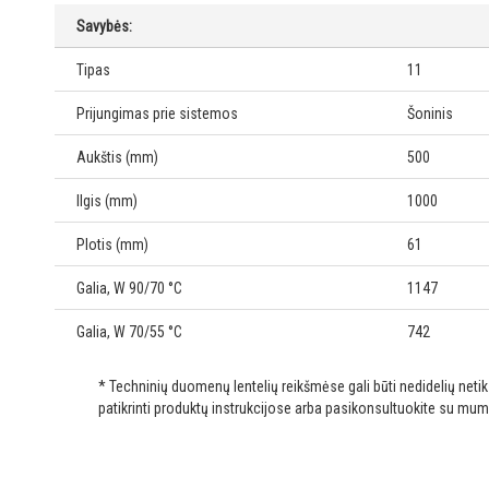
Savybės:
Tipas
11
Prijungimas prie sistemos
Šoninis
Aukštis (mm)
500
Ilgis (mm)
1000
Plotis (mm)
61
Galia, W 90/70 °C
1147
Galia, W 70/55 °C
742
* Techninių duomenų lentelių reikšmėse gali būti nedidelių net
patikrinti produktų instrukcijose arba pasikonsultuokite su mum