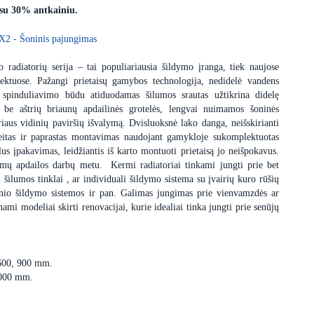
 su 30% antkainiu.
X2 - Šoninis pajungimas
 radiatorių serija – tai populiariausia šildymo įranga, tiek naujose
ektuose. Pažangi prietaisų gamybos technologija, nedidelė vandens
 spinduliavimo būdu atiduodamas šilumos srautas užtikrina didelę
s be aštrių briaunų apdailinės grotelės, lengvai nuimamos šoninės
iaus vidinių paviršių išvalymą. Dvisluoksnė lako danga, neišskirianti
itas ir paprastas montavimas naudojant gamykloje sukomplektuotas
us įpakavimas, leidžiantis iš karto montuoti prietaisą jo neišpokavus.
dimų apdailos darbų metu. Kermi radiatoriai tinkami jungti prie bet
i šilumos tinklai , ar individuali šildymo sistema su įvairių kuro rūšių
minio šildymo sistemos ir pan. Galimas jungimas prie vienvamzdės ar
i modeliai skirti renovacijai, kurie idealiai tinka jungti prie senūjų
 600, 900 mm.
3000 mm.