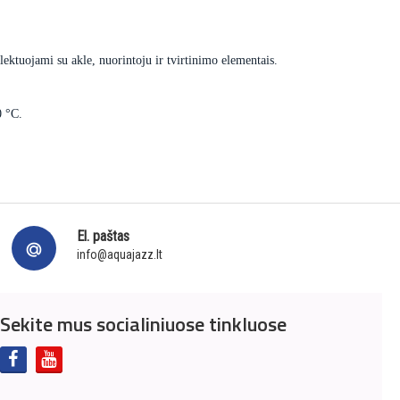
ektuojami su akle, nuorintoju ir tvirtinimo elementais.
0 °C.
El. paštas
info@aquajazz.lt
Sekite mus socialiniuose tinkluose