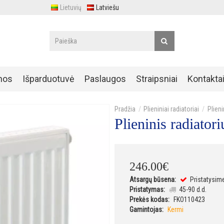
Lietuvių
Latviešu
nos
Išparduotuvė
Paslaugos
Straipsniai
Kontakta
Plieniniai radiatoriai
Plien
Plieninis radiat
246
.
00
€
Atsargų būsena:
Pristatysim
Pristatymas:
45-90 d.d.
Prekės kodas:
FKO110423
Gamintojas:
Kermi