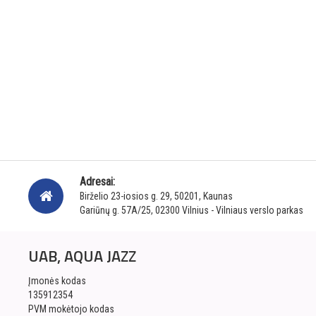
Adresai:
Birželio 23-iosios g. 29, 50201, Kaunas
Gariūnų g. 57A/25, 02300 Vilnius - Vilniaus verslo parkas
UAB, AQUA JAZZ
Įmonės kodas
135912354
PVM mokėtojo kodas