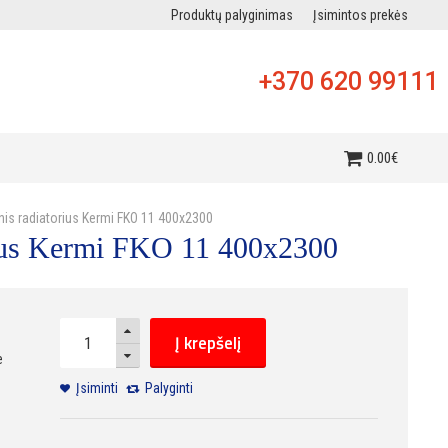
Produktų palyginimas
Įsimintos prekės
+370 620 99111
i
0
.
00
€
inis radiatorius Kermi FKO 11 400x2300
orius Kermi FKO 11 400x2300
Į krepšelį
e
Įsiminti
Palyginti