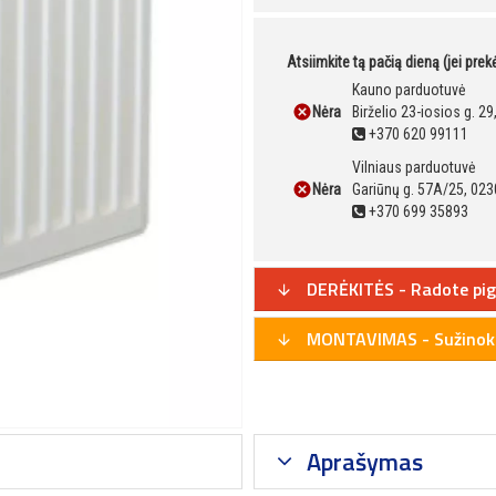
Atsiimkite tą pačią dieną (jei pre
Kauno parduotuvė
Nėra
Birželio 23-iosios g. 2
+370 620 99111
Vilniaus parduotuvė
Nėra
Gariūnų g. 57A/25, 023
+370 699 35893
DERĖKITĖS - Radote pig
MONTAVIMAS - Sužinoki
Aprašymas