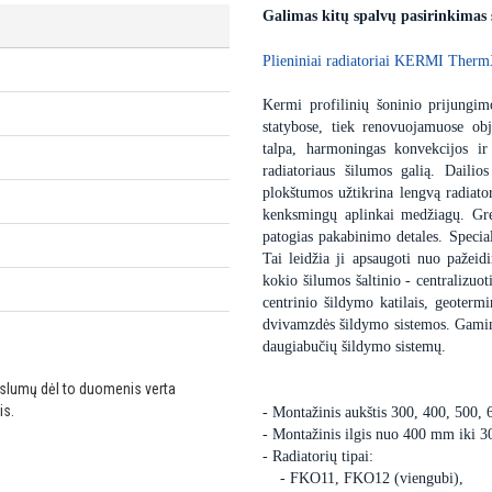
Galimas kitų spalvų pasirinkimas
Plieniniai radiatoriai KERMI Therm
Kermi profilinių šoninio prijungimo
statybose, tiek renovuojamuose obj
talpa, harmoningas konvekcijos ir
radiatoriaus šilumos galią. Dailio
plokštumos užtikrina lengvą radiator
kenksmingų aplinkai medžiagų. Gre
patogias pakabinimo detales. Special
Tai leidžia ji apsaugoti nuo pažei
kokio šilumos šaltinio - centralizuot
centrinio šildymo katilais, geoter
dvivamzdės šildymo sistemos. Gaminam
daugiabučių šildymo sistemų.
ikslumų dėl to duomenis verta
is.
- Montažinis aukštis 300, 400, 500,
- Montažinis ilgis nuo 400 mm iki 
- Radiatorių tipai:
- FKO11, FKO12 (viengubi),