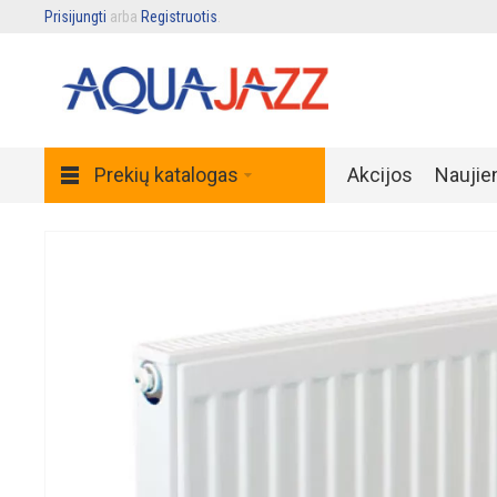
Prisijungti
arba
Registruotis
.
Prekių katalogas
Akcijos
Naujie