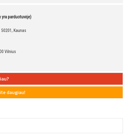
kė yra parduotuvėje)
9, 50201, Kaunas
00 Vilnius
iau?
te daugiau!