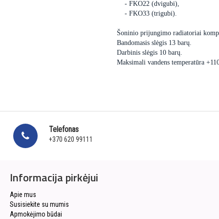
- FKO22 (dvigubi),
- FKO33 (trigubi).
Šoninio prijungimo radiatoriai kompl
Bandomasis slėgis 13 barų.
Darbinis slėgis 10 barų.
Maksimali vandens temperatūra +11
Telefonas
+370 620 99111
Informacija pirkėjui
Apie mus
Susisiekite su mumis
Apmokėjimo būdai