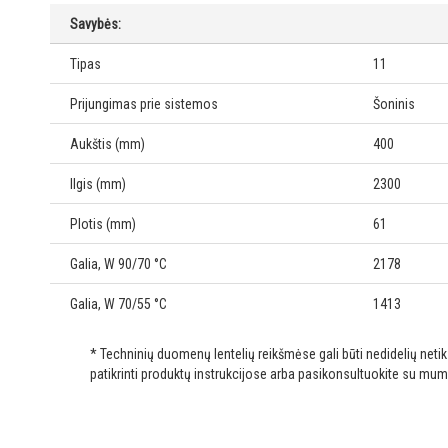
Savybės:
Tipas
11
Prijungimas prie sistemos
Šoninis
Aukštis (mm)
400
Ilgis (mm)
2300
Plotis (mm)
61
Galia, W 90/70 °C
2178
Galia, W 70/55 °C
1413
* Techninių duomenų lentelių reikšmėse gali būti nedidelių net
patikrinti produktų instrukcijose arba pasikonsultuokite su mum