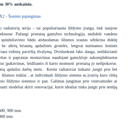
 su 30% antkainiu.
X2 - Šoninis pajungimas
 radiatorių serija – tai populiariausia šildymo įranga, tiek naujose
ektuose. Pažangi prietaisų gamybos technologija, nedidelė vandens
 spinduliavimo būdu atiduodamas šilumos srautas užtikrina didelę
s be aštrių briaunų apdailinės grotelės, lengvai nuimamos šoninės
iaus vidinių paviršių išvalymą. Dvisluoksnė lako danga, neišskirianti
itas ir paprastas montavimas naudojant gamykloje sukomplektuotas
us įpakavimas, leidžiantis iš karto montuoti prietaisą jo neišpokavus.
dimų apdailos darbų metu. Kermi radiatoriai tinkami jungti prie bet
i šilumos tinklai , ar individuali šildymo sistema su įvairių kuro rūšių
minio šildymo sistemos ir pan. Galimas jungimas prie vienvamzdės ar
i modeliai skirti renovacijai, kurie idealiai tinka jungti prie senūjų
 600, 900 mm.
3000 mm.