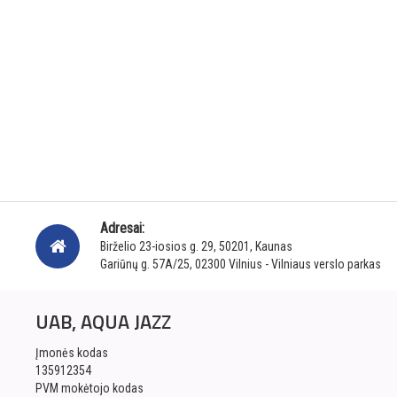
Adresai:
Birželio 23-iosios g. 29, 50201, Kaunas
Gariūnų g. 57A/25, 02300 Vilnius - Vilniaus verslo parkas
UAB, AQUA JAZZ
Įmonės kodas
135912354
PVM mokėtojo kodas