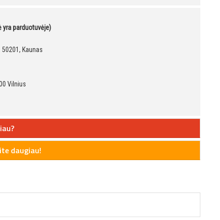
kė yra parduotuvėje)
9, 50201, Kaunas
00 Vilnius
iau?
te daugiau!