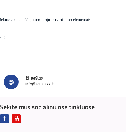
ektuojami su akle, nuorintoju ir tvirtinimo elementais.
0 °C.
El. paštas
info@aquajazz.lt
Sekite mus socialiniuose tinkluose