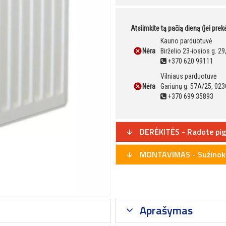
Atsiimkite tą pačią dieną (jei pre
Kauno parduotuvė
Nėra
Birželio 23-iosios g. 2
+370 620 99111
Vilniaus parduotuvė
Nėra
Gariūnų g. 57A/25, 023
+370 699 35893
DERĖKITĖS - Radote pig
MONTAVIMAS - Sužinoki
Aprašymas