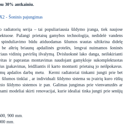
 su 30% antkainiu.
X2 - Šoninis pajungimas
 radiatorių serija – tai populiariausia šildymo įranga, tiek naujose
ektuose. Pažangi prietaisų gamybos technologija, nedidelė vandens
 spinduliavimo būdu atiduodamas šilumos srautas užtikrina didelę
s be aštrių briaunų apdailinės grotelės, lengvai nuimamos šoninės
iaus vidinių paviršių išvalymą. Dvisluoksnė lako danga, neišskirianti
itas ir paprastas montavimas naudojant gamykloje sukomplektuotas
us įpakavimas, leidžiantis iš karto montuoti prietaisą jo neišpokavus.
dimų apdailos darbų metu. Kermi radiatoriai tinkami jungti prie bet
i šilumos tinklai , ar individuali šildymo sistema su įvairių kuro rūšių
minio šildymo sistemos ir pan. Galimas jungimas prie vienvamzdės ar
i modeliai skirti renovacijai, kurie idealiai tinka jungti prie senūjų
 600, 900 mm.
3000 mm.