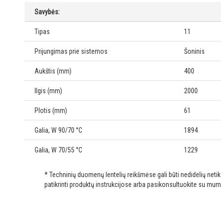
Savybės:
Tipas
11
Prijungimas prie sistemos
Šoninis
Aukštis (mm)
400
Ilgis (mm)
2000
Plotis (mm)
61
Galia, W 90/70 °C
1894
Galia, W 70/55 °C
1229
* Techninių duomenų lentelių reikšmėse gali būti nedidelių net
patikrinti produktų instrukcijose arba pasikonsultuokite su mum