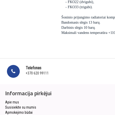
- FKO22 (dvigubi),
- FKO33 (trigubi).
Šoninio prijungimo radiatoriai kompl
Bandomasis slėgis 13 barų.
Darbinis slėgis 10 barų.
Maksimali vandens temperatūra +11
Telefonas
+370 620 99111
Informacija pirkėjui
Apie mus
Susisiekite su mumis
Apmokėjimo būdai