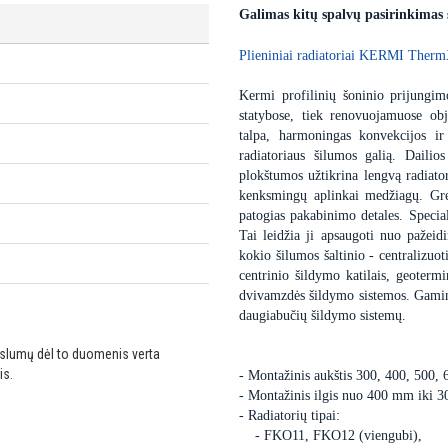
Galimas kitų spalvų pasirinkimas
Plieniniai radiatoriai KERMI Therm
Kermi profilinių šoninio prijungimo
statybose, tiek renovuojamuose obj
talpa, harmoningas konvekcijos ir
radiatoriaus šilumos galią. Dailio
plokštumos užtikrina lengvą radiator
kenksmingų aplinkai medžiagų. Gre
patogias pakabinimo detales. Special
Tai leidžia ji apsaugoti nuo pažei
kokio šilumos šaltinio - centralizuot
centrinio šildymo katilais, geoter
dvivamzdės šildymo sistemos. Gaminam
daugiabučių šildymo sistemų.
ikslumų dėl to duomenis verta
is.
- Montažinis aukštis 300, 400, 500,
- Montažinis ilgis nuo 400 mm iki 
- Radiatorių tipai:
- FKO11, FKO12 (viengubi),