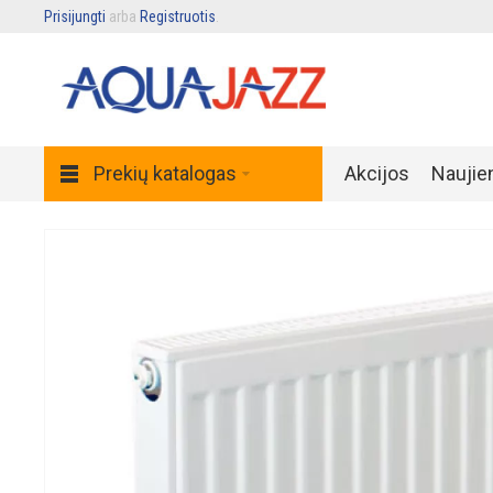
Prisijungti
arba
Registruotis
.
Prekių katalogas
Akcijos
Naujie