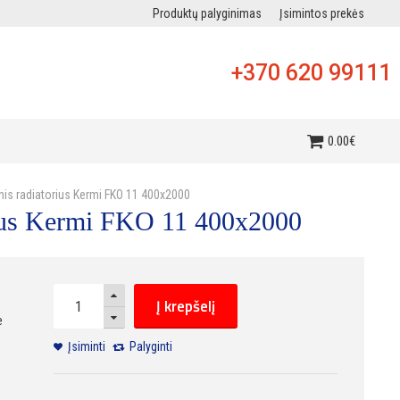
Produktų palyginimas
Įsimintos prekės
+370 620 99111
i
0
.
00
€
inis radiatorius Kermi FKO 11 400x2000
orius Kermi FKO 11 400x2000
Į krepšelį
e
Įsiminti
Palyginti