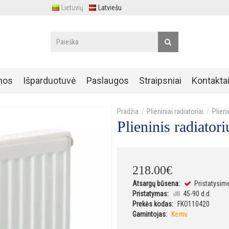
Lietuvių
Latviešu
nos
Išparduotuvė
Paslaugos
Straipsniai
Kontakta
Plieniniai radiatoriai
Plien
Plieninis radiat
218
.
00
€
Atsargų būsena:
Pristatysim
Pristatymas:
45-90 d.d.
Prekės kodas:
FKO110420
Gamintojas:
Kermi