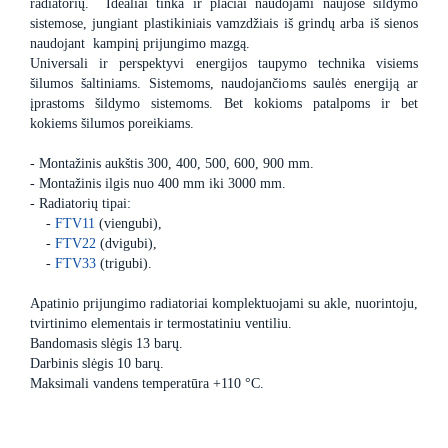
radiatorių. Idealiai tinka ir plačiai naudojami naujose šildymo
sistemose, jungiant plastikiniais vamzdžiais iš grindų arba iš sienos
naudojant kampinį prijungimo mazgą.
Universali ir perspektyvi energijos taupymo technika visiems
šilumos šaltiniams. Sistemoms, naudojančioms saulės energiją ar
įprastoms šildymo sistemoms. Bet kokioms patalpoms ir bet
kokiems šilumos poreikiams.
- Montažinis aukštis 300, 400, 500, 600, 900 mm.
- Montažinis ilgis nuo 400 mm iki 3000 mm.
- Radiatorių tipai:
-
FTV11
(viengubi),
-
FTV22
(dvigubi),
-
FTV33
(trigubi).
Apatinio prijungimo radiatoriai komplektuojami su akle, nuorintoju,
tvirtinimo elementais ir termostatiniu ventiliu.
Bandomasis slėgis 13 barų.
Darbinis slėgis 10 barų.
Maksimali vandens temperatūra +110 °C.