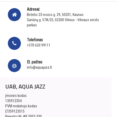
Adresai:
Birželio 23-iosios g. 29, 50201, Kaunas
Gariūnų g. 57A/25, 02300 Vilnius - Vilniaus verslo
parkas
Telefonas
+370 620 99111
El. paštas
info@aquajazz.lt
UAB, AQUA JAZZ
Įmonės kodas
135912354
PVM mokėtojo kodas
LT359123515
Rejestro Nr. AB 2002-330,