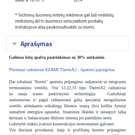
Galia, W 70/55 °C
5274
* Techninių duomenų lentelių reikšmėse gali būti nedidelių
netikslumų dėl to duomenis verta patikrinti produktų
instrukcijose arba pasikonsultuokite su mumis.
Aprašymas
Galimas kitų spalvų pasirinkimas su 30% antkainiu.
Plieniniai radiatoriai KERMI ThermX2 - Apatinis pajungimas
Dar tobulesni "Kermi" apatinio prijungimo radiatoriai su integruotu
termostatiniu ventiliu. Visi 12,22,33 tipo ThermX2 radiatoriai
su nauja srauto paskirstymo technologija. Gamykloje
sumontuotas ir pagal radiatoriaus galią specialiai sureguliuotas
ventilis atitinkantis reikalingą šilumos srautą (kv) leidžia žymiai
sumažinti energijos sąnaudas, finansines išlaidas ir sutaupyti laiką
derinant ir balancuojant šildymo sistemą jos paleidimo metu.
Galimybė rinktis įvairios konstrukcijos termostatines galvutes.
Visi išoriniai privalumai, kaip ir profilinių šoninio prijungimo