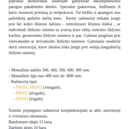
paprastas montavimas naudojant gamykloje sukomplektuotas
patogias pakabinimo detales. Specialus įpakavimas, leidžiantis iš
karto montuoti prietaisą jo neišpokavus. Tai leidžia ji apsaugoti nuo
pažeidimų apdailos darbų metu. Kermi radiatoriai tinkami jungti
prie bet kokio šilumos šaltinio - centralizuoti šilumos tinklai , ar
individuali šildymo sistema su įvairių kuro rūšių centrinio šildymo
katilais, geoterminio šildymo sistemos ir pan. Galimas jungimas prie
vienvamzdės ar dvivamzdės šildymo sistemos. Gaminami modeliai
skirti renovacijai, kurie idealiai tinka jungti prie senūjų daugiabučių
šildymo sistemų.
- Montažinis aukštis 300, 400, 500, 600, 900 mm.
- Montažinis ilgis nuo 400 mm iki 3000 mm.
- Radiatorių tipai:
-
FKO11
,
FKO12
(viengubi),
-
FKO22
(dvigubi),
-
FKO33
(trigubi).
Šoninio prijungimo radiatoriai komplektuojami su akle, nuorintoju
ir tvirtinimo elementais.
Bandomasis slėgis 13 barų.
Darbinis slėgis 10 barų.