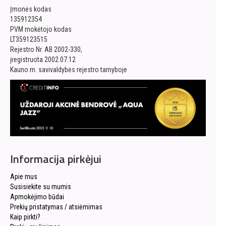
Įmonės kodas
135912354
PVM mokėtojo kodas
LT359123515
Rejestro Nr. AB 2002-330,
įregistruota 2002.07.12
Kauno m. savivaldybės rejestro tarnyboje
Informacija pirkėjui
Apie mus
Susisiekite su mumis
Apmokėjimo būdai
Prekių pristatymas / atsiėmimas
Kaip pirkti?