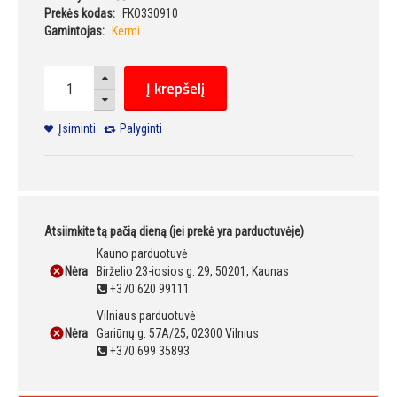
Prekės kodas:
FKO330910
Gamintojas:
Kermi
Į krepšelį
Įsiminti
Palyginti
Atsiimkite tą pačią dieną (jei prekė yra parduotuvėje)
Kauno parduotuvė
Nėra
Birželio 23-iosios g. 29, 50201, Kaunas
+370 620 99111
Vilniaus parduotuvė
Nėra
Gariūnų g. 57A/25, 02300 Vilnius
+370 699 35893