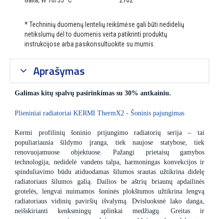
Galia, W 70/55 °C
2762
* Techninių duomenų lentelių reikšmėse gali būti nedidelių
netikslumų dėl to duomenis verta patikrinti produktų
instrukcijose arba pasikonsultuokite su mumis.
Aprašymas
Galimas kitų spalvų pasirinkimas su 30% antkainiu.
Plieniniai radiatoriai KERMI ThermX2 - Šoninis pajungimas
Kermi profilinių šoninio prijungimo radiatorių serija – tai
populiariausia šildymo įranga, tiek naujose statybose, tiek
renovuojamuose objektuose. Pažangi prietaisų gamybos
technologija, nedidelė vandens talpa, harmoningas konvekcijos ir
spinduliavimo būdu atiduodamas šilumos srautas užtikrina didelę
radiatoriaus šilumos galią. Dailios be aštrių briaunų apdailinės
grotelės, lengvai nuimamos šoninės plokštumos užtikrina lengvą
radiatoriaus vidinių paviršių išvalymą. Dvisluoksnė lako danga,
neišskirianti kenksmingų aplinkai medžiagų. Greitas ir