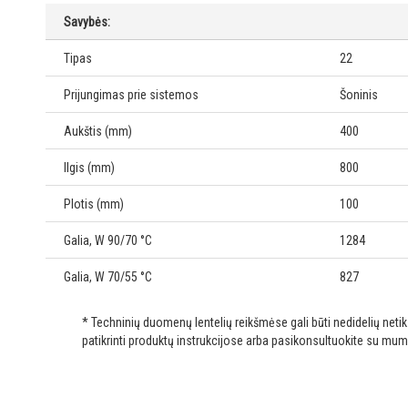
Savybės:
Tipas
22
Prijungimas prie sistemos
Šoninis
Aukštis (mm)
400
Ilgis (mm)
800
Plotis (mm)
100
Galia, W 90/70 °C
1284
Galia, W 70/55 °C
827
* Techninių duomenų lentelių reikšmėse gali būti nedidelių net
patikrinti produktų instrukcijose arba pasikonsultuokite su mum