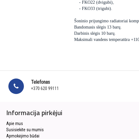
- FKO22 (dvigubi),
- FKO33 (trigubi).
Šoninio prijungimo radiatoriai kompl
Bandomasis slėgis 13 barų.
Darbinis slėgis 10 barų.
Maksimali vandens temperatūra +11
Telefonas
+370 620 99111
Informacija pirkėjui
Apie mus
Susisiekite su mumis
Apmokėjimo būdai