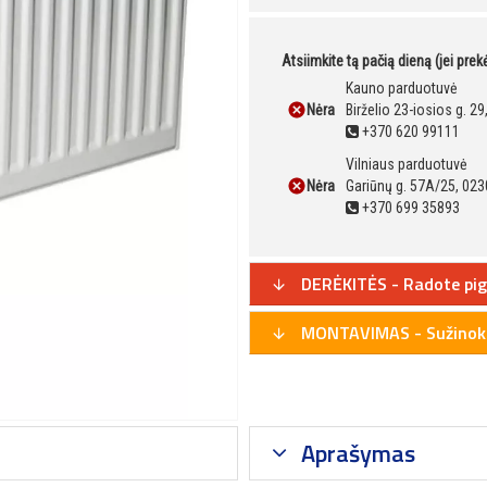
Atsiimkite tą pačią dieną (jei pre
Kauno parduotuvė
Nėra
Birželio 23-iosios g. 2
+370 620 99111
Vilniaus parduotuvė
Nėra
Gariūnų g. 57A/25, 023
+370 699 35893
DERĖKITĖS - Radote pig
MONTAVIMAS - Sužinoki
Aprašymas