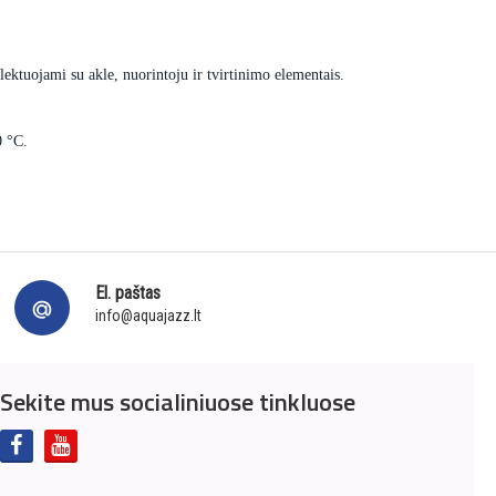
ektuojami su akle, nuorintoju ir tvirtinimo elementais.
0 °C.
El. paštas
info@aquajazz.lt
Sekite mus socialiniuose tinkluose