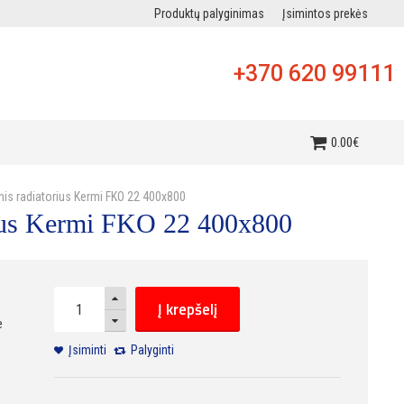
Produktų palyginimas
Įsimintos prekės
+370 620 99111
i
0
.
00
€
inis radiatorius Kermi FKO 22 400x800
orius Kermi FKO 22 400x800
Į krepšelį
e
Įsiminti
Palyginti