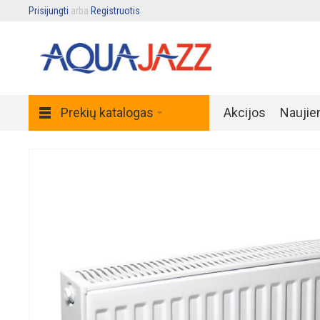
Prisijungti
arba
Registruotis
.
Prekių katalogas
Akcijos
Naujie