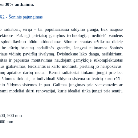
 su 30% antkainiu.
X2 - Šoninis pajungimas
 radiatorių serija – tai populiariausia šildymo įranga, tiek naujose
ektuose. Pažangi prietaisų gamybos technologija, nedidelė vandens
 spinduliavimo būdu atiduodamas šilumos srautas užtikrina didelę
s be aštrių briaunų apdailinės grotelės, lengvai nuimamos šoninės
iaus vidinių paviršių išvalymą. Dvisluoksnė lako danga, neišskirianti
itas ir paprastas montavimas naudojant gamykloje sukomplektuotas
us įpakavimas, leidžiantis iš karto montuoti prietaisą jo neišpokavus.
dimų apdailos darbų metu. Kermi radiatoriai tinkami jungti prie bet
i šilumos tinklai , ar individuali šildymo sistema su įvairių kuro rūšių
minio šildymo sistemos ir pan. Galimas jungimas prie vienvamzdės ar
i modeliai skirti renovacijai, kurie idealiai tinka jungti prie senūjų
 600, 900 mm.
3000 mm.