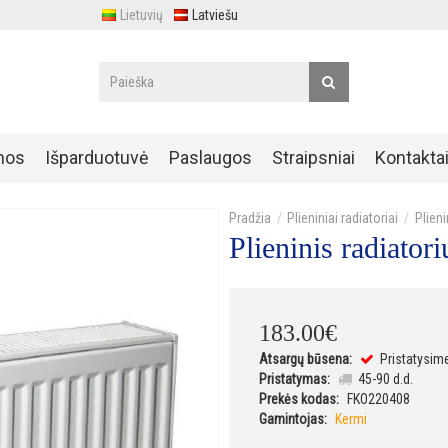
Lietuvių
Latviešu
nos
Išparduotuvė
Paslaugos
Straipsniai
Kontakta
Plieniniai radiatoriai
Plien
Plieninis radiat
183
.
00
€
Atsargų būsena:
Pristatysim
Pristatymas:
45-90 d.d.
Prekės kodas:
FKO220408
Gamintojas:
Kermi