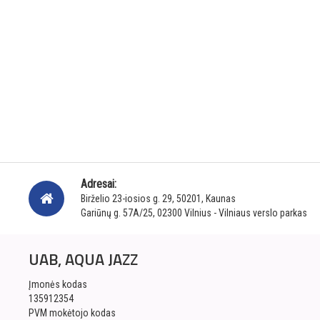
Adresai:
Birželio 23-iosios g. 29, 50201, Kaunas
Gariūnų g. 57A/25, 02300 Vilnius - Vilniaus verslo parkas
UAB, AQUA JAZZ
Įmonės kodas
135912354
PVM mokėtojo kodas