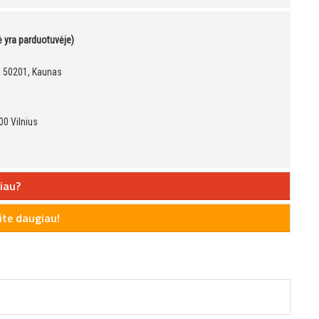
kė yra parduotuvėje)
9, 50201, Kaunas
00 Vilnius
iau?
te daugiau!