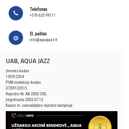
Telefonas
+370 620 99111
El. paštas
info@aquajazz.lt
UAB, AQUA JAZZ
Įmonės kodas
135912354
PVM mokėtojo kodas
LT359123515
Rejestro Nr. AB 2002-330,
įregistruota 2002.07.12
Kauno m. savivaldybės rejestro tarnyboje