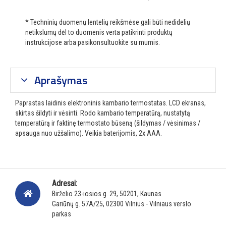
* Techninių duomenų lentelių reikšmėse gali būti nedidelių
netikslumų dėl to duomenis verta patikrinti produktų
instrukcijose arba pasikonsultuokite su mumis.
Aprašymas
Paprastas laidinis elektroninis kambario termostatas.
LCD ekranas,
skirtas šildyti ir vėsinti.
Rodo kambario temperatūrą, nustatytą
temperatūrą ir faktinę termostato būseną (šildymas / vėsinimas /
apsauga nuo užšalimo).
Veikia baterijomis, 2x AAA.
Adresai:
Birželio 23-iosios g. 29, 50201, Kaunas
Gariūnų g. 57A/25, 02300 Vilnius - Vilniaus verslo
parkas