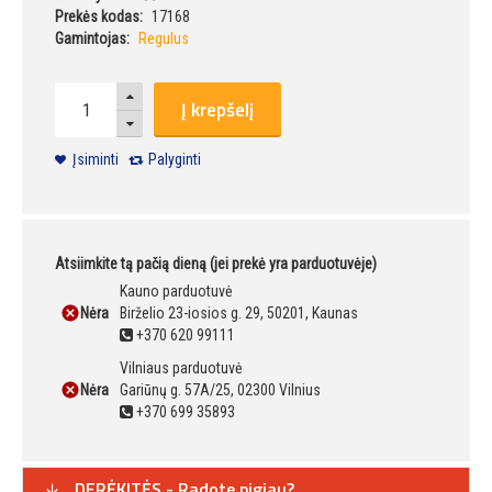
Prekės kodas:
17168
Gamintojas:
Regulus
Į krepšelį
Įsiminti
Palyginti
Atsiimkite tą pačią dieną (jei prekė yra parduotuvėje)
Kauno parduotuvė
Nėra
Birželio 23-iosios g. 29, 50201, Kaunas
+370 620 99111
Vilniaus parduotuvė
Nėra
Gariūnų g. 57A/25, 02300 Vilnius
+370 699 35893
DERĖKITĖS - Radote pigiau?