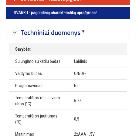
SVARBU - pagrindinių charakteristikų aprašymas!
Techniniai duomenys *
Savybės:
Sujungimo su katilu būdas
Laidinis
Valdymo būdas
ON/OFF
Programavimas
Ne
Temperatūros reguliavimo
5-35
ribos (°C)
Temperatūros jautrumas
0,5
(°C)
Maitinimas
2xAAA 1,5V