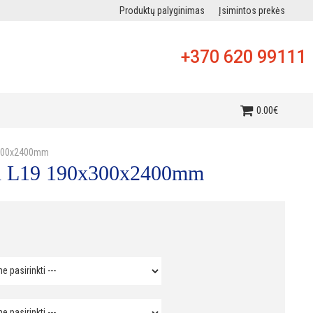
Produktų palyginimas
Įsimintos prekės
+370 620 99111
i
0
.
00
€
x300x2400mm
an L19 190x300x2400mm