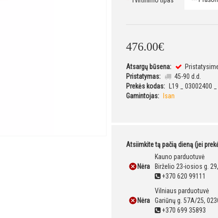
Tvirtinimo tipas
476
.
00
€
Atsargų būsena:
Pristatysim
Pristatymas:
45-90 d.d.
Prekės kodas:
L19 _ 03002400 _
Gamintojas:
Isan
Atsiimkite tą pačią dieną (jei pre
Kauno parduotuvė
Nėra
Birželio 23-iosios g. 2
+370 620 99111
Vilniaus parduotuvė
Nėra
Gariūnų g. 57A/25, 023
+370 699 35893