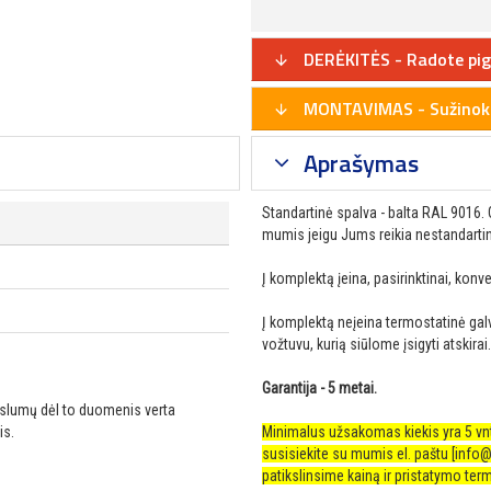
DERĖKITĖS - Radote pig
MONTAVIMAS - Sužinoki
Aprašymas
Standartinė spalva - balta RAL 9016. 
mumis jeigu Jums reikia nestandarti
Į komplektą įeina, pasirinktinai, konve
Į komplektą neįeina termostatinė gal
vožtuvu, kurią siūlome įsigyti atskirai.
Garantija - 5 metai.
ikslumų dėl to duomenis verta
is.
Minimalus užsakomas kiekis yra 5 vnt. 
susisiekite su mumis el. paštu [
info@
patikslinsime kainą ir pristatymo term