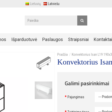
Lietuvių
Latviešu
nos
Išparduotuvė
Paslaugos
Straipsniai
Kontakta
Konvektorius Isan L19 190
Konvektorius Is
Galimi pasirinkimai
Pajungimas