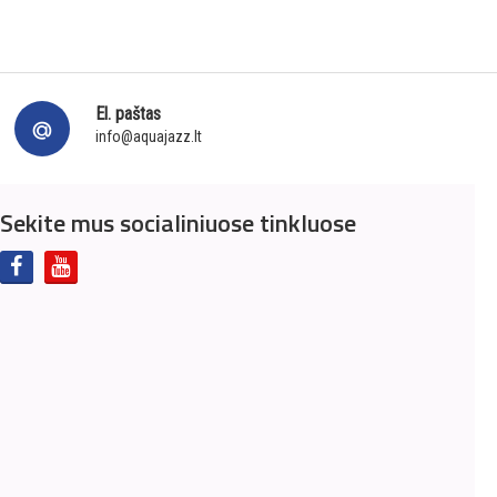
El. paštas
info@aquajazz.lt
Sekite mus socialiniuose tinkluose