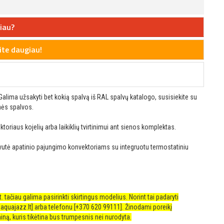
iau?
te daugiau!
Galima užsakyti bet kokią spalvą iš RAL spalvų katalogo, susisiekite su
nės spalvos.
ktoriaus kojelių arba laikiklių tvirtinimui ant sienos komplektas.
vutė apatinio pajungimo konvektoriams su integruotu termostatiniu
tačiau galima pasirinkti skirtingus modelius. Norint tai padaryti
aquajazz.lt
] arba telefonu [+370 620 99111]. Žinodami poreikį
iną, kuris tikėtina bus trumpesnis nei nurodyta.