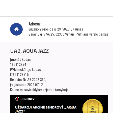
Adresai:
Birželio 23-iosios g. 29, 50201, Kaunas
Gariūnų g. 57A/25, 02300 Vilnius - Vilniaus verslo parkas
UAB, AQUA JAZZ
Įmonės kodas
135912354
PVM mokėtojo kodas
LT359123515
Rejestro Nr. AB 2002-330,
įregistruota 2002.07.12
Kauno m. savivaldybės rejestro tarnyboje