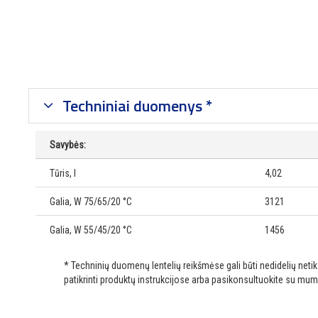
Techniniai duomenys *
Savybės:
Tūris, l
4,02
Galia, W 75/65/20 °C
3121
Galia, W 55/45/20 °C
1456
* Techninių duomenų lentelių reikšmėse gali būti nedidelių net
patikrinti produktų instrukcijose arba pasikonsultuokite su mum