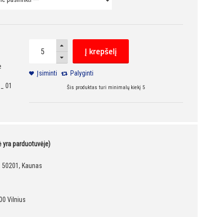
Į krepšelį
e
Įsiminti
Palyginti
 _ 01
Šis produktas turi minimalų kiekį 5
kė yra parduotuvėje)
9, 50201, Kaunas
00 Vilnius