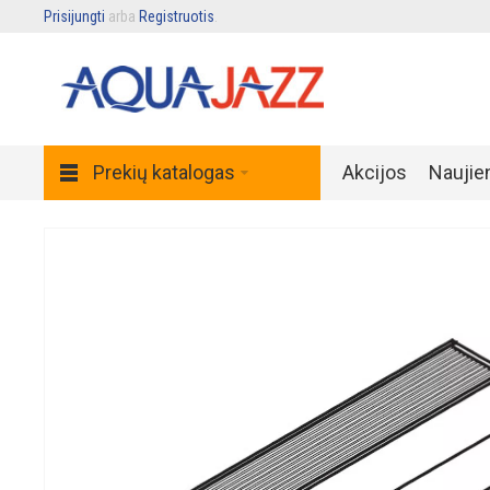
Prisijungti
arba
Registruotis
.
Prekių katalogas
Akcijos
Naujie