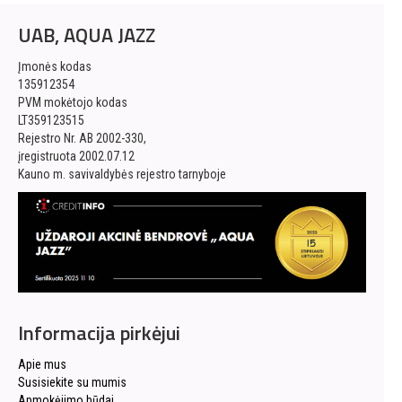
UAB, AQUA JAZZ
Įmonės kodas
135912354
PVM mokėtojo kodas
LT359123515
Rejestro Nr. AB 2002-330,
įregistruota 2002.07.12
Kauno m. savivaldybės rejestro tarnyboje
Informacija pirkėjui
Apie mus
Susisiekite su mumis
Apmokėjimo būdai