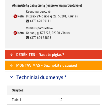
Atsiimkite tą pačią dieną (jei prekė yra parduotuvėje)
Kauno parduotuvė
Nėra
Birželio 23-iosios g. 29, 50201, Kaunas
+370 620 99111
Vilniaus parduotuvė
Nėra
Gariūnų g. 57A/25, 02300 Vilnius
+370 699 35893
DERĖKITĖS - Radote pigiau?
MONTAVIMAS - Sužinokite daugiau!
Techniniai duomenys *
Savybės:
Tūris, l
1,9