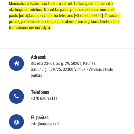
Minimalus užsakomas kiekis yra 5 vnt. tačiau galima pasirinkti
skirtingus modelius. Norint tai padaryti susisiekite su mumis el.
paštu [
info@aquajazz.lt
] arba telefonu [+370 620 99111]. Žinodami
poreikį patikslinsime kainą ir pristatymo terminą, kuris tikėtina bus
trumpesnis nei nurodyta.
Adresai:
Birželio 23-iosios g. 29, 50201, Kaunas
Gariūnų g. 57A/25, 02300 Vilnius - Vilniaus verslo
parkas
Telefonas
+370 620 99111
El. paštas
info@aquajazz.lt