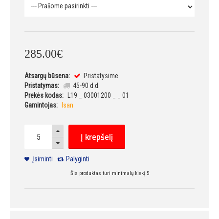
285
.
00
€
Atsargų būsena:
Pristatysime
Pristatymas:
45-90 d.d.
Prekės kodas:
L19 _ 03001200 _ _ 01
Gamintojas:
Isan
Į krepšelį
Įsiminti
Palyginti
Šis produktas turi minimalų kiekį 5