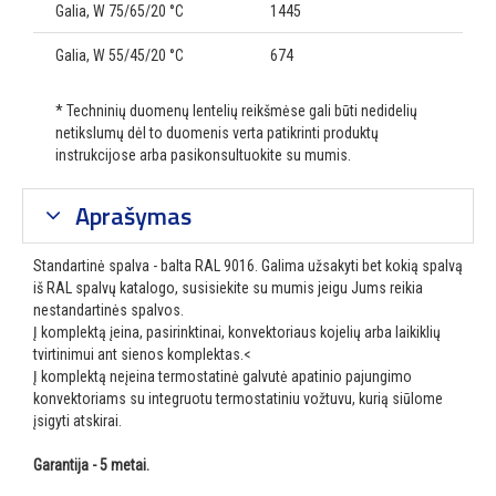
Galia, W 75/65/20 °C
1445
Galia, W 55/45/20 °C
674
* Techninių duomenų lentelių reikšmėse gali būti nedidelių
netikslumų dėl to duomenis verta patikrinti produktų
instrukcijose arba pasikonsultuokite su mumis.
Aprašymas
Standartinė spalva - balta RAL 9016. Galima užsakyti bet kokią spalvą
iš RAL spalvų katalogo, susisiekite su mumis jeigu Jums reikia
nestandartinės spalvos.
Į komplektą įeina, pasirinktinai, konvektoriaus kojelių arba laikiklių
tvirtinimui ant sienos komplektas.<
Į komplektą neįeina termostatinė galvutė apatinio pajungimo
konvektoriams su integruotu termostatiniu vožtuvu, kurią siūlome
įsigyti atskirai.
Garantija - 5 metai.