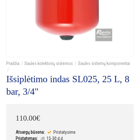
Saulės kolektorių sistemos
Saulės sistemų komponentai
Išsiplėtimo indas SL025, 25 L, 8
bar, 3/4"
110
.
00
€
Atsargų būsena:
Pristatysime
Pristatymas:
15-30 d.d.