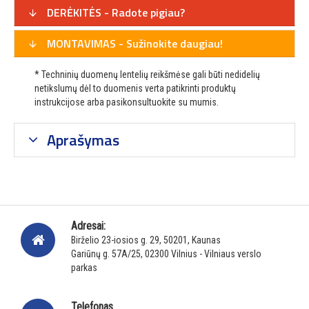
DERĖKITĖS - Radote pigiau?
MONTAVIMAS - Sužinokite daugiau!
* Techninių duomenų lentelių reikšmėse gali būti nedidelių
netikslumų dėl to duomenis verta patikrinti produktų
instrukcijose arba pasikonsultuokite su mumis.
Aprašymas
Adresai:
Birželio 23-iosios g. 29, 50201, Kaunas
Gariūnų g. 57A/25, 02300 Vilnius - Vilniaus verslo
parkas
Telefonas