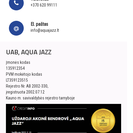
+370 620 99111
El. paštas
info@aquajazz.lt
UAB, AQUA JAZZ
Įmonės kodas
135912354
PVM mokėtojo kodas
LT359123515
Rejestro Nr. AB 2002-330,
įregistruota 2002.07.12
Kauno m. savivaldybės rejestro tarnyboje