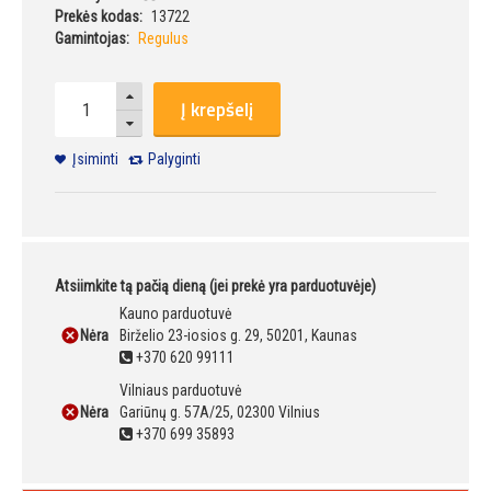
Prekės kodas:
13722
Gamintojas:
Regulus
Į krepšelį
Įsiminti
Palyginti
Atsiimkite tą pačią dieną (jei prekė yra parduotuvėje)
Kauno parduotuvė
Nėra
Birželio 23-iosios g. 29, 50201, Kaunas
+370 620 99111
Vilniaus parduotuvė
Nėra
Gariūnų g. 57A/25, 02300 Vilnius
+370 699 35893