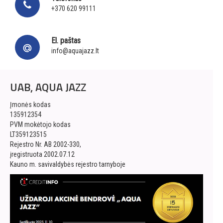
+370 620 99111
El. paštas
info@aquajazz.lt
UAB, AQUA JAZZ
Įmonės kodas
135912354
PVM mokėtojo kodas
LT359123515
Rejestro Nr. AB 2002-330,
įregistruota 2002.07.12
Kauno m. savivaldybės rejestro tarnyboje