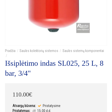
Saulės kolektorių sistemos
Saulės sistemų komponentai
Išsiplėtimo indas SL025, 25 L, 8
bar, 3/4"
110
.
00
€
Atsargų būsena:
Pristatysime
Pristatymas:
15-30 d.d.