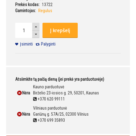
Prekės kodas:
13722
Gamintojas:
Regulus
Į krepšelį
Įsiminti
Palyginti
Atsiimkite tą pačią dieną (jei prekė yra parduotuvėje)
Kauno parduotuvė
Nėra
Birželio 23-iosios g. 29, 50201, Kaunas
+370 620 99111
Vilniaus parduotuvė
Nėra
Gariūnų g. 57A/25, 02300 Vilnius
+370 699 35893