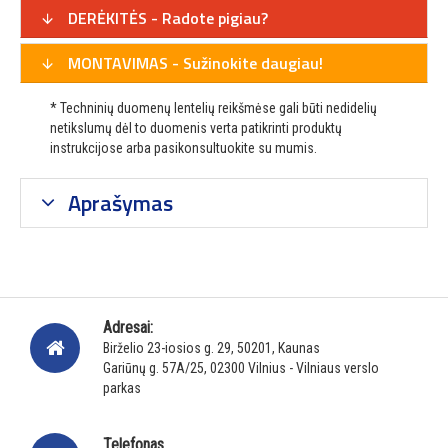
DERĖKITĖS - Radote pigiau?
MONTAVIMAS - Sužinokite daugiau!
* Techninių duomenų lentelių reikšmėse gali būti nedidelių
netikslumų dėl to duomenis verta patikrinti produktų
instrukcijose arba pasikonsultuokite su mumis.
Aprašymas
Adresai:
Birželio 23-iosios g. 29, 50201, Kaunas
Gariūnų g. 57A/25, 02300 Vilnius - Vilniaus verslo
parkas
Telefonas