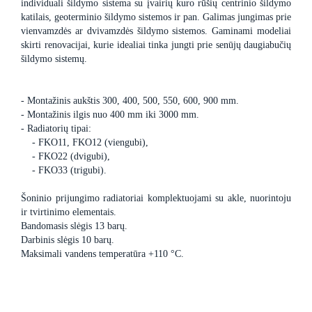
individuali šildymo sistema su įvairių kuro rūšių centrinio šildymo
katilais, geoterminio šildymo sistemos ir pan. Galimas jungimas prie
vienvamzdės ar dvivamzdės šildymo sistemos. Gaminami modeliai
skirti renovacijai, kurie idealiai tinka jungti prie senūjų daugiabučių
šildymo sistemų.
- Montažinis aukštis 300, 400, 500, 550, 600, 900 mm.
- Montažinis ilgis nuo 400 mm iki 3000 mm.
- Radiatorių tipai:
- FKO11, FKO12 (viengubi),
- FKO22 (dvigubi),
- FKO33 (trigubi).
Šoninio prijungimo radiatoriai komplektuojami su akle, nuorintoju
ir tvirtinimo elementais.
Bandomasis slėgis 13 barų.
Darbinis slėgis 10 barų.
Maksimali vandens temperatūra +110 °C.