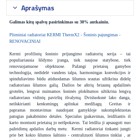
Aprašymas
Galimas kitų spalvų pasirinkimas su 30% antkainiu.
Plieniniai radiatoriai KERMI ThermX2 - Šoninis pajungimas -
RENOVACINIAI
Kermi profilinių šoninio prijungimo radiatorių serija – tai
populiariausia šildymo įranga, tiek naujose statybose, tiek
renovuojamuose objektuose. Pažangi prietaisų gamybos
technologija, nedidelė vandens talpa, harmoningas konvekcijos ir
spinduliavimo būdu atiduodamas šilumos srautas užtikrina didelę
radiatoriaus šilumos galią. Dailios be aštrių briaunų apdailinės
grotelės, lengvai nuimamos šoninės plokštumos užtikrina lengvą
radiatoriaus vidinių paviršių išvalymą. Dvisluoksnė lako danga,
neišskirianti kenksmingų aplinkai medžiagų. Greitas ir
paprastas montavimas naudojant gamykloje sukomplektuotas
patogias pakabinimo detales. Specialus įpakavimas, leidžiantis iš
karto montuoti prietaisą jo neišpokavus. Tai leidžia ji apsaugoti nuo
pažeidimų apdailos darbų metu. Kermi radiatoriai tinkami jungti
prie bet kokio šilumos šaltinio - centralizuoti šilumos tinklai , ar