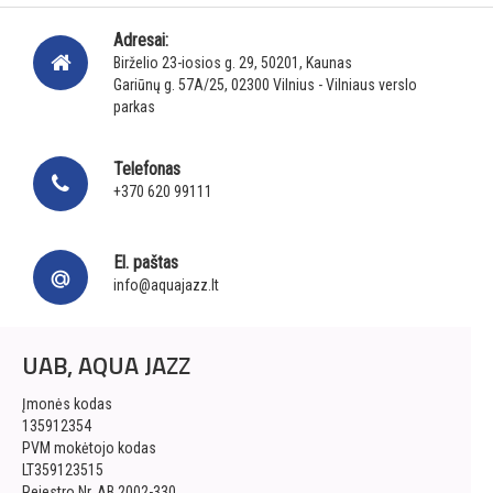
Adresai:
Birželio 23-iosios g. 29, 50201, Kaunas
Gariūnų g. 57A/25, 02300 Vilnius - Vilniaus verslo
parkas
Telefonas
+370 620 99111
El. paštas
info@aquajazz.lt
UAB, AQUA JAZZ
Įmonės kodas
135912354
PVM mokėtojo kodas
LT359123515
Rejestro Nr. AB 2002-330,