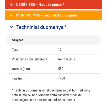
DERĖKITĖS - Radote pigiau?
MONTAVIMAS - Sužinokite daugiau!
Techniniai duomenys *
Savybės:
Tipas
12
Prijungimas prie sistemos
Renovacinis
Aukštis (mm)
550
Ilgis (mm)
1400
* Techninių duomenų lentelių reikšmėse gali būti nedidelių
netikslumų dėl to duomenis verta patikrinti produktų
instrukcijose arba pasikonsultuokite su mumis.