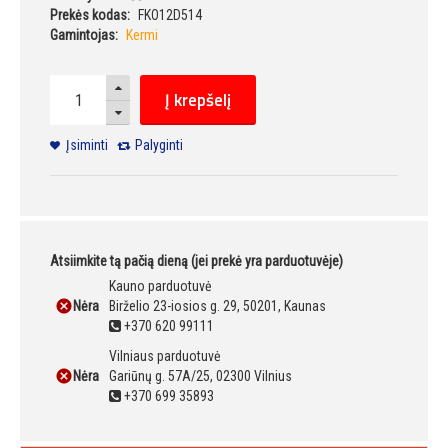
Prekės kodas:
FKO12D514
Gamintojas:
Kermi
Į krepšelį
Įsiminti
Palyginti
Atsiimkite tą pačią dieną (jei prekė yra parduotuvėje)
Kauno parduotuvė
Nėra
Birželio 23-iosios g. 29, 50201, Kaunas
+370 620 99111
Vilniaus parduotuvė
Nėra
Gariūnų g. 57A/25, 02300 Vilnius
+370 699 35893