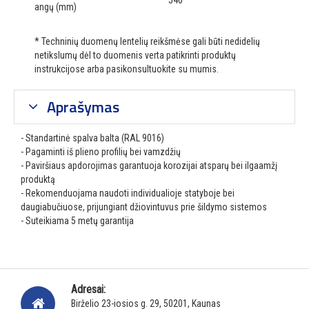
546
angų (mm)
* Techninių duomenų lentelių reikšmėse gali būti nedidelių
netikslumų dėl to duomenis verta patikrinti produktų
instrukcijose arba pasikonsultuokite su mumis.
Aprašymas
- Standartinė spalva balta (RAL 9016)
- Pagaminti iš plieno profilių bei vamzdžių
- Paviršiaus apdorojimas garantuoja korozijai atsparų bei ilgaamžį
produktą
- Rekomenduojama naudoti individualioje statyboje bei
daugiabučiuose, prijungiant džiovintuvus prie šildymo sistemos
- Suteikiama 5 metų garantija
Adresai:
Birželio 23-iosios g. 29, 50201, Kaunas