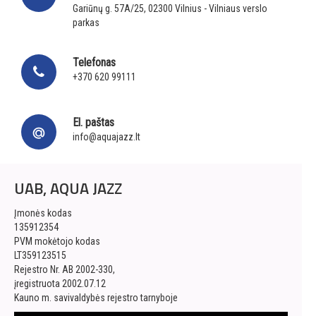
Gariūnų g. 57A/25, 02300 Vilnius - Vilniaus verslo
parkas
Telefonas
+370 620 99111
El. paštas
info@aquajazz.lt
UAB, AQUA JAZZ
Įmonės kodas
135912354
PVM mokėtojo kodas
LT359123515
Rejestro Nr. AB 2002-330,
įregistruota 2002.07.12
Kauno m. savivaldybės rejestro tarnyboje