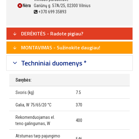
Nėra
Gariūnų g. 57A/25, 02300 Vilnius
+370 699 35893
DERĖKITĖS - Radote pigiau?
MONTAVIMAS - Sužinokite daugiau!
Techniniai duomenys *
Savybės:
Svoris (kg)
7.5
Galia, W 75/65/20 °C
370
Rekomenduojamas el.
400
teno galingumas, W
Atstumas tarp pajungimo