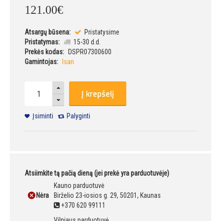
121
.
00
€
Atsargų būsena:
Pristatysime
Pristatymas:
15-30 d.d.
Prekės kodas:
DSPR07300600
Gamintojas:
Isan
Į krepšelį
Įsiminti
Palyginti
Atsiimkite tą pačią dieną (jei prekė yra parduotuvėje)
Kauno parduotuvė
Nėra
Birželio 23-iosios g. 29, 50201, Kaunas
+370 620 99111
Vilniaus parduotuvė