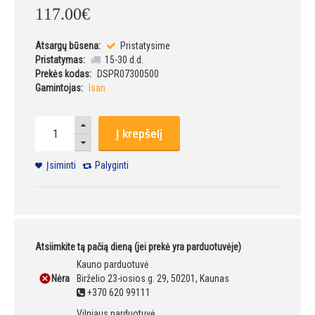
117
.
00
€
Atsargų būsena:
Pristatysime
Pristatymas:
15-30 d.d.
Prekės kodas:
DSPR07300500
Gamintojas:
Isan
Į krepšelį
Įsiminti
Palyginti
Atsiimkite tą pačią dieną (jei prekė yra parduotuvėje)
Kauno parduotuvė
Nėra
Birželio 23-iosios g. 29, 50201, Kaunas
+370 620 99111
Vilniaus parduotuvė