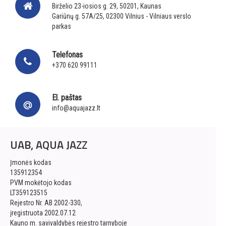
Birželio 23-iosios g. 29, 50201, Kaunas
Gariūnų g. 57A/25, 02300 Vilnius - Vilniaus verslo
parkas
Telefonas
+370 620 99111
El. paštas
info@aquajazz.lt
UAB, AQUA JAZZ
Įmonės kodas
135912354
PVM mokėtojo kodas
LT359123515
Rejestro Nr. AB 2002-330,
įregistruota 2002.07.12
Kauno m. savivaldybės rejestro tarnyboje