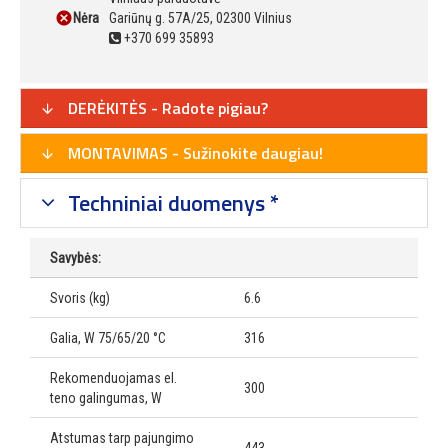
Nėra
Gariūnų g. 57A/25, 02300 Vilnius
+370 699 35893
DERĖKITĖS - Radote pigiau?
MONTAVIMAS - Sužinokite daugiau!
Techniniai duomenys *
Savybės:
Svoris (kg)
6.6
Galia, W 75/65/20 °C
316
Rekomenduojamas el.
300
teno galingumas, W
Atstumas tarp pajungimo