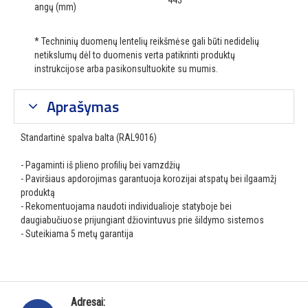
443
angų (mm)
* Techninių duomenų lentelių reikšmėse gali būti nedidelių
netikslumų dėl to duomenis verta patikrinti produktų
instrukcijose arba pasikonsultuokite su mumis.
Aprašymas
Standartinė spalva balta (RAL9016)
- Pagaminti iš plieno profilių bei vamzdžių
- Paviršiaus apdorojimas garantuoja korozijai atspatų bei ilgaamžį
produktą
- Rekomentuojama naudoti individualioje statyboje bei
daugiabučiuose prijungiant džiovintuvus prie šildymo sistemos
- Suteikiama 5 metų garantija
Adresai: