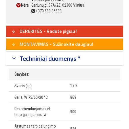
Nėra
Gariūnų g. 57A/25, 02300 Vilnius
+370 699 35893
DERĖKITĖS - Radote pigiau?
MONTAVIMAS - Sužinokite daugiau!
Techniniai duomenys *
Savybės:
Svoris (kg)
17.7
Galia, W 75/65/20 °C
869
Rekomenduojamas el.
900
teno galingumas, W
Atstumas tarp pajungimo