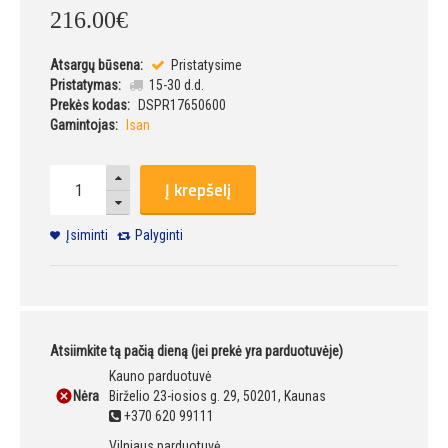
216
.
00
€
Atsargų būsena:
Pristatysime
Pristatymas:
15-30 d.d.
Prekės kodas:
DSPR17650600
Gamintojas:
Isan
Į krepšelį
Įsiminti
Palyginti
Atsiimkite tą pačią dieną (jei prekė yra parduotuvėje)
Kauno parduotuvė
Nėra
Birželio 23-iosios g. 29, 50201, Kaunas
+370 620 99111
Vilniaus parduotuvė