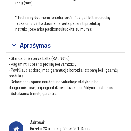
546
angų (mm)
* Techninių duomenų lentelių reikšmėse gali būti nedidelių
netikslumų dėl to duomenis verta patikrinti produktų
instrukcijose arba pasikonsultuokite su mumis.
Aprašymas
- Standartinė spalva balta (RAL 9016)
- Pagaminti iš plieno profilių bei vamzdžių
- Paviršiaus apdorojimas garantuoja korozijai atsparų bei ilgaamžį
produktą
- Rekomenduojama naudoti individualioje statyboje bei
daugiabučiuose, prijungiant džiovintuvus prie šildymo sistemos
- Suteikiama 5 metų garantija
Adresai:
Birželio 23-iosios g. 29, 50201, Kaunas