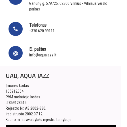
Gariūnų g. 57A/25, 02300 Vilnius - Vilniaus verslo
parkas
Telefonas
+370 620 99111
El. paštas
info@aquajazz.lt
UAB, AQUA JAZZ
Įmonės kodas
135912354
PVM mokėtojo kodas
LT359123515
Rejestro Nr. AB 2002-330,
įregistruota 2002.07.12
Kauno m. savivaldybės rejestro tarnyboje