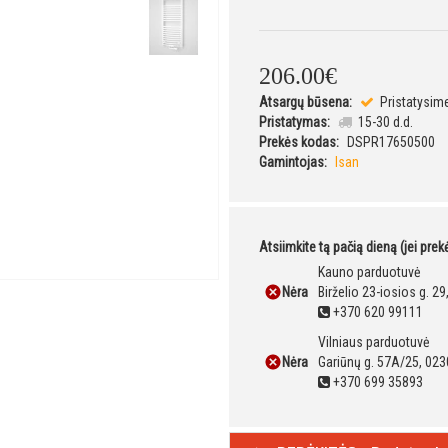
206
.
00
€
Atsargų būsena:
Pristatysim
Pristatymas:
15-30 d.d.
Prekės kodas:
DSPR17650500
Gamintojas:
Isan
Atsiimkite tą pačią dieną (jei pre
Kauno parduotuvė
Nėra
Birželio 23-iosios g. 2
+370 620 99111
Vilniaus parduotuvė
Nėra
Gariūnų g. 57A/25, 023
+370 699 35893