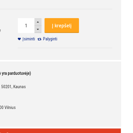
Į krepšelį
e
Įsiminti
Palyginti
kė yra parduotuvėje)
9, 50201, Kaunas
00 Vilnius