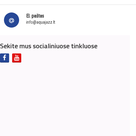
El. paštas
info@aquajazz.lt
Sekite mus socialiniuose tinkluose