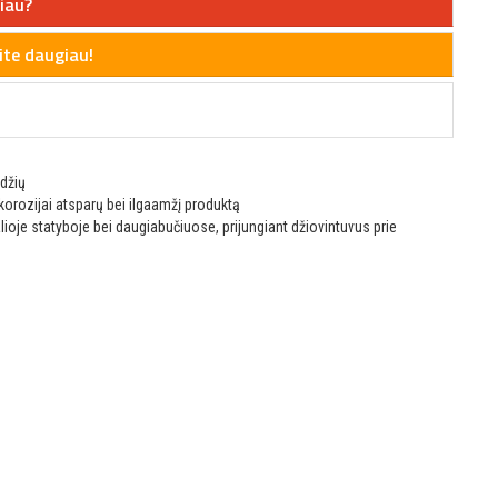
iau?
te daugiau!
zdžių
korozijai atsparų bei ilgaamžį produktą
oje statyboje bei daugiabučiuose, prijungiant džiovintuvus prie