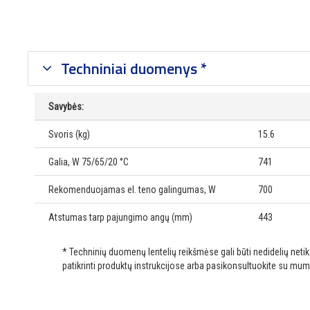
Techniniai duomenys *
Savybės:
Svoris (kg)
15.6
Galia, W 75/65/20 °C
741
Rekomenduojamas el. teno galingumas, W
700
Atstumas tarp pajungimo angų (mm)
443
* Techninių duomenų lentelių reikšmėse gali būti nedidelių net
patikrinti produktų instrukcijose arba pasikonsultuokite su mum