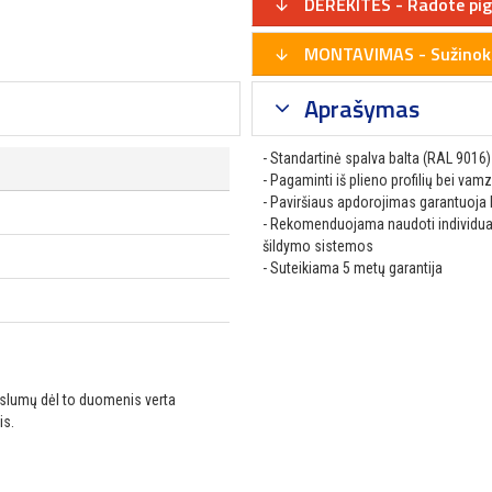
DERĖKITĖS - Radote pig
MONTAVIMAS - Sužinoki
Aprašymas
- Standartinė spalva balta (RAL 9016)
- Pagaminti iš plieno profilių bei vam
- Paviršiaus apdorojimas garantuoja 
- Rekomenduojama naudoti individuali
šildymo sistemos
- Suteikiama 5 metų garantija
ikslumų dėl to duomenis verta
is.