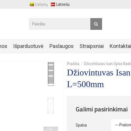
Lietuvių
Latviešu
nos
Išparduotuvė
Paslaugos
Straipsniai
Kontakta
Džiovintuvas Isan Spira R
Džiovintuvas Isa
L=500mm
Galimi pasirinkimai
Spalva