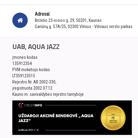
Adresai:
Birželio 23-iosios g. 29, 50201, Kaunas
Gariūnų g. 57A/25, 02300 Vilnius - Vilniaus verslo parkas
UAB, AQUA JAZZ
Įmonės kodas
135912354
PVM mokėtojo kodas
LT359123515
Rejestro Nr. AB 2002-330,
įregistruota 2002.07.12
Kauno m. savivaldybės rejestro tarnyboje