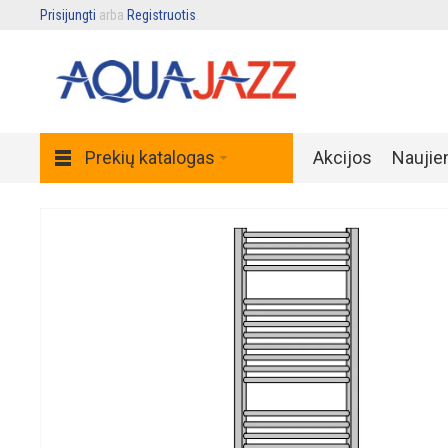
Prisijungti
arba
Registruotis
.
Prekių katalogas
Akcijos
Naujie