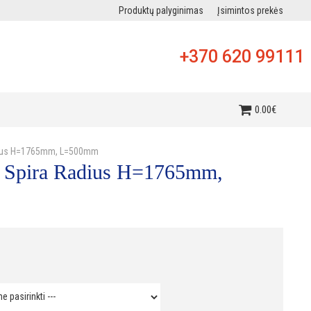
Produktų palyginimas
Įsimintos prekės
+370 620 99111
i
0
.
00
€
adius H=1765mm, L=500mm
n Spira Radius H=1765mm,