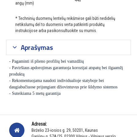
446
angų (mm)
* Techninių duomenų lentelių reikšmėse gali būti nedidelių
netikslumų dėl to duomenis verta patikrinti produktų
instrukcijose arba pasikonsultuokite su mumis.
Aprašymas
- Pagaminti iš plieno profilių bei vamzdžių
- Paviršiaus apdorojimas garantuoja korozijai atspatų bei ilgaamžį
produktą
- Rekomentuojama naudoti individualioje statyboje bei
daugiabučiuose prijungiant džiovintuvus prie šildymo sistemos
- Suteikiama 5 metų garantija
Adresai:
Birželio 23-iosios g. 29, 50201, Kaunas
Gariūnų g. 57A/25, 02300 Vilnius - Vilniaus verslo