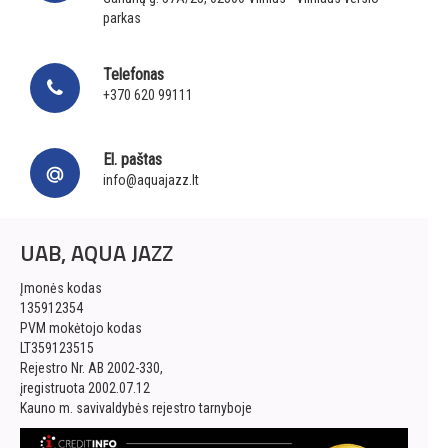
parkas
Telefonas
+370 620 99111
El. paštas
info@aquajazz.lt
UAB, AQUA JAZZ
Įmonės kodas
135912354
PVM mokėtojo kodas
LT359123515
Rejestro Nr. AB 2002-330,
įregistruota 2002.07.12
Kauno m. savivaldybės rejestro tarnyboje