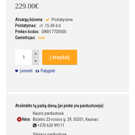
229
.
00
€
Atsargų būsena:
Pristatysime
Pristatymas:
15-30 d.d.
Prekės kodas:
DIKR17720500
Gamintojas:
Isan
Į krepšelį
Įsiminti
Palyginti
Atsiimkite tą pačią dieną (jei prekė yra parduotuvėje)
Kauno parduotuvė
Nėra
Birželio 23-iosios g. 29, 50201, Kaunas
+370 620 99111
Vilniaus parduotuvė