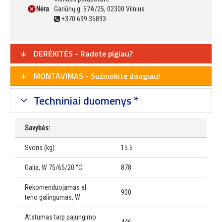
Nėra
Gariūnų g. 57A/25, 02300 Vilnius
+370 699 35893
DERĖKITĖS - Radote pigiau?
MONTAVIMAS - Sužinokite daugiau!
Techniniai duomenys *
Savybės:
Svoris (kg)
15.5
Galia, W 75/65/20 °C
878
Rekomenduojamas el.
900
teno galingumas, W
Atstumas tarp pajungimo