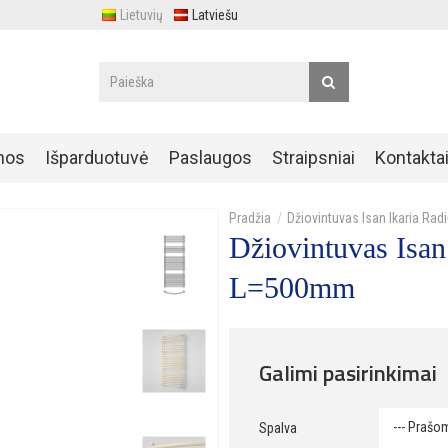
Lietuvių
Latviešu
nos
Išparduotuvė
Paslaugos
Straipsniai
Kontakta
Džiovintuvas Isan Ikaria 
Džiovintuvas Isa
L=500mm
Galimi pasirinkimai
Spalva