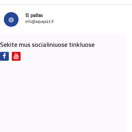
El. paštas
info@aquajazz.lt
Sekite mus socialiniuose tinkluose