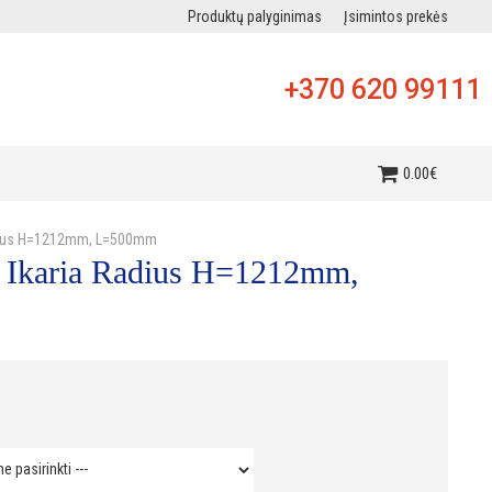
Produktų palyginimas
Įsimintos prekės
+370 620 99111
i
0
.
00
€
Radius H=1212mm, L=500mm
n Ikaria Radius H=1212mm,