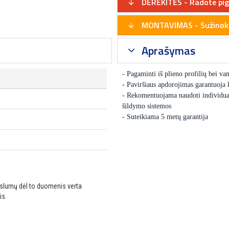
DERĖKITĖS - Radote pig
MONTAVIMAS - Sužinoki
Aprašymas
- Pagaminti iš plieno profilių bei v
- Paviršiaus apdorojimas garantuoja 
- Rekomentuojama naudoti individuali
šildymo sistemos
- Suteikiama 5 metų garantija
ikslumų dėl to duomenis verta
is.