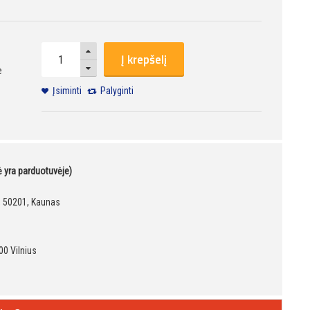
Į krepšelį
e
Įsiminti
Palyginti
kė yra parduotuvėje)
9, 50201, Kaunas
00 Vilnius