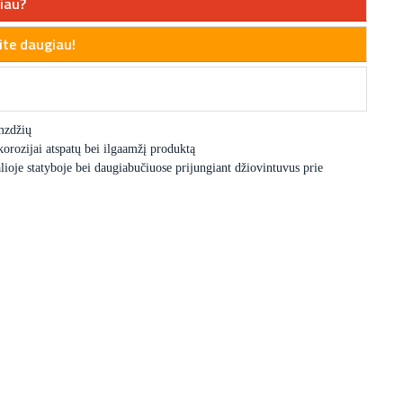
iau?
te daugiau!
amzdžių
korozijai atspatų bei ilgaamžį produktą
oje statyboje bei daugiabučiuose prijungiant džiovintuvus prie