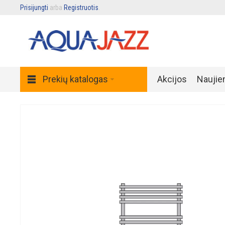
Prisijungti
arba
Registruotis
.
Prekių katalogas
Akcijos
Naujie