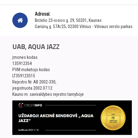
Adresai:
Birželio 23-iosios g. 29, 50201, Kaunas
Gariūnų g. 57A/25, 02300 Vilnius - Vilniaus verslo parkas
UAB, AQUA JAZZ
Įmonės kodas
135912354
PVM mokėtojo kodas
LT359123515
Rejestro Nr. AB 2002-330,
įregistruota 2002.07.12
Kauno m. savivaldybės rejestro tarnyboje