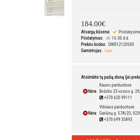
184
.
00
€
Atsargų būsena:
Pristatysim
Pristatymas:
15-30 d.d.
Prekės kodas:
DIKR12120500
Gamintojas:
Isan
Atsiimkite tą pačią dieną (jei pre
Kauno parduotuvė
Nėra
Birželio 23-iosios g. 2
+370 620 99111
Vilniaus parduotuvė
Nėra
Gariūnų g. 57A/25, 023
+370 699 35893