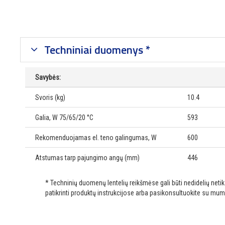
Techniniai duomenys *
Savybės:
Svoris (kg)
10.4
Galia, W 75/65/20 °C
593
Rekomenduojamas el. teno galingumas, W
600
Atstumas tarp pajungimo angų (mm)
446
* Techninių duomenų lentelių reikšmėse gali būti nedidelių net
patikrinti produktų instrukcijose arba pasikonsultuokite su mum