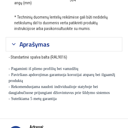
564
angų (mm)
* Techninių duomenų lentelių reikšmėse gali būti nedidelių
netikslumų dėl to duomenis verta patikrinti produktų
instrukcijose arba pasikonsultuokite su mumis.
Aprašymas
- Standartinė spalva balta (RAL9016)
- Pagaminti iš plieno profilių bei vamzdžių
- Paviršiaus apdorojimas garantuoja korozijai atsparų bei ilgaamžį
produktą
- Rekomenduojama naudoti individualioje statyboje bei
daugiabučiuose prijungiant džiovintuvus prie šildymo sistemos
- Suteikiama 5 metų garantija
Adresai: