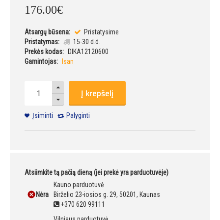
176
.
00
€
Atsargų būsena:
Pristatysime
Pristatymas:
15-30 d.d.
Prekės kodas:
DIKA12120600
Gamintojas:
Isan
Į krepšelį
Įsiminti
Palyginti
Atsiimkite tą pačią dieną (jei prekė yra parduotuvėje)
Kauno parduotuvė
Nėra
Birželio 23-iosios g. 29, 50201, Kaunas
+370 620 99111
Vilniaus parduotuvė