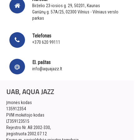
Birželio 23-iosios g. 29, 50201, Kaunas
Gariūnų g. 57A/25, 02300 Vilnius - Vilniaus verslo
parkas
Telefonas
+370 620 99111
El. paštas
info@aquajazz.lt
UAB, AQUA JAZZ
Įmonės kodas
135912354
PVM mokėtojo kodas
LT359123515
Rejestro Nr. AB 2002-330,
įregistruota 2002.07.12