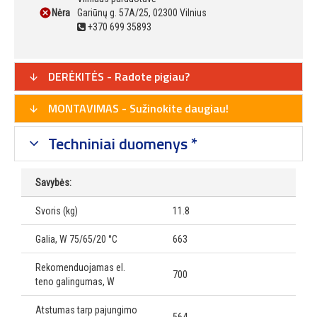
Nėra
Gariūnų g. 57A/25, 02300 Vilnius
+370 699 35893
DERĖKITĖS - Radote pigiau?
MONTAVIMAS - Sužinokite daugiau!
Techniniai duomenys *
Savybės:
Svoris (kg)
11.8
Galia, W 75/65/20 °C
663
Rekomenduojamas el.
700
teno galingumas, W
Atstumas tarp pajungimo