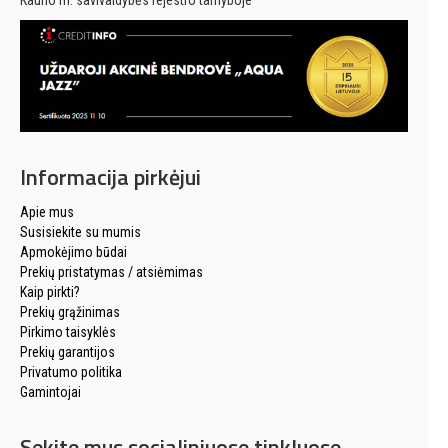
Kauno m. savivaldybės rejestro tarnyboje
Informacija pirkėjui
Apie mus
Susisiekite su mumis
Apmokėjimo būdai
Prekių pristatymas / atsiėmimas
Kaip pirkti?
Prekių grąžinimas
Pirkimo taisyklės
Prekių garantijos
Privatumo politika
Gamintojai
Sekite mus socialiniuose tinkluose