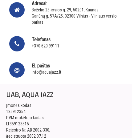
Adresai:
Birželio 23-iosios g. 29, 50201, Kaunas
Gariūnų g. 57A/25, 02300 Vilnius - Vilniaus verslo
parkas
Telefonas
+370 620 99111
El. paštas
info@aquajazz.lt
UAB, AQUA JAZZ
Įmonės kodas
135912354
PVM mokėtojo kodas
LT359123515
Rejestro Nr. AB 2002-330,
įregistruota 2002.07.12