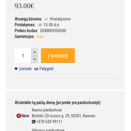
93
.
00
€
Atsargų būsena:
Pristatysime
Pristatymas:
15-30 d.d.
Prekės kodas:
DGRR09350500
Gamintojas:
Isan
Į krepšelį
Įsiminti
Palyginti
Atsiimkite tą pačią dieną (jei prekė yra parduotuvėje)
Kauno parduotuvė
Nėra
Birželio 23-iosios g. 29, 50201, Kaunas
+370 620 99111
Vilniaus parduotuvė