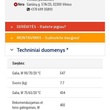
Nėra
Gariūnų g. 57A/25, 02300 Vilnius
+370 699 35893
DERĖKITĖS - Radote pigiau?
MONTAVIMAS - Sužinokite daugiau!
Techniniai duomenys *
Savybės:
Galia, W 90/70/20 °C
547
Svoris (kg)
7.7
Galia, W 75/65/20 °C
434
Rekomenduojamas el.
400
teno galingumas, W