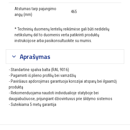
Atstumas tarp pajungimo
465
angų (mm)
* Techninių duomenų lentelių reikšmėse gali būti nedidelių
netikslumų dėl to duomenis verta patikrinti produktų
instrukcijose arba pasikonsultuokite su mumis.
Aprašymas
- Standartinė spalva balta (RAL 9016)
- Pagaminti iš plieno profilių bei vamzdžių
- Paviršiaus apdorojimas garantuoja korozijai atsparų bei ilgaamžį
produktą
- Rekomenduojama naudoti individualioje statyboje bei
daugiabučiuose, prijungiant džiovintuvus prie šildymo sistemos
- Suteikiama 5 metų garantija