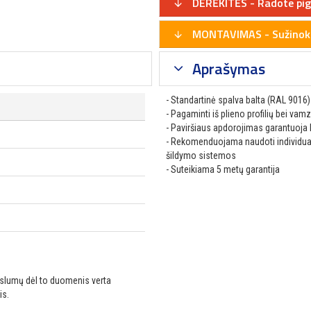
DERĖKITĖS - Radote pig
MONTAVIMAS - Sužinoki
Aprašymas
- Standartinė spalva balta (RAL 9016)
- Pagaminti iš plieno profilių bei vam
- Paviršiaus apdorojimas garantuoja 
- Rekomenduojama naudoti individuali
šildymo sistemos
- Suteikiama 5 metų garantija
ikslumų dėl to duomenis verta
is.