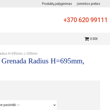
Produktų palyginimas
Įsimintos prekės
+370 620 99111
i
0
.
00
€
 Radius H=695mm, L=500mm
an Grenada Radius H=695mm,