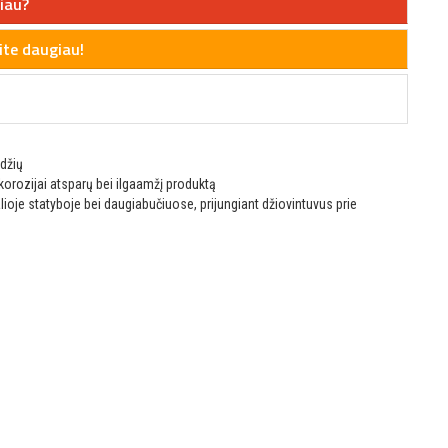
iau?
te daugiau!
zdžių
korozijai atsparų bei ilgaamžį produktą
oje statyboje bei daugiabučiuose, prijungiant džiovintuvus prie