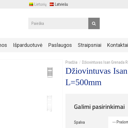
Lietuvių
Latviešu
nos
Išparduotuvė
Paslaugos
Straipsniai
Kontakta
Džiovintuvas Isan Grenada
Džiovintuvas Is
L=500mm
Galimi pasirinkimai
Spalva