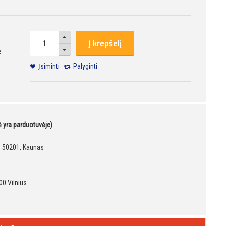
Į krepšelį
e
Įsiminti
Palyginti
kė yra parduotuvėje)
9, 50201, Kaunas
00 Vilnius