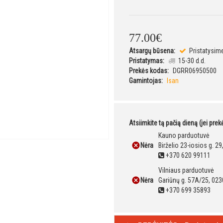
77
.
00
€
Atsargų būsena:
Pristatysim
Pristatymas:
15-30 d.d.
Prekės kodas:
DGRR06950500
Gamintojas:
Isan
Atsiimkite tą pačią dieną (jei pre
Kauno parduotuvė
Nėra
Birželio 23-iosios g. 2
+370 620 99111
Vilniaus parduotuvė
Nėra
Gariūnų g. 57A/25, 023
+370 699 35893