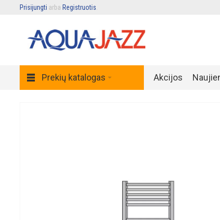
Prisijungti
arba
Registruotis
.
Prekių katalogas
Akcijos
Naujie