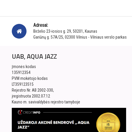
Adresai:
Birželio 23-iosios g. 29, 50201, Kaunas
Gariūnų g. 57A/25, 02300 Vilnius - Vilniaus verslo parkas
UAB, AQUA JAZZ
Įmonės kodas
135912354
PVM mokėtojo kodas
LT359123515
Rejestro Nr. AB 2002-330,
įregistruota 2002.07.12
Kauno m. savivaldybės rejestro tarnyboje