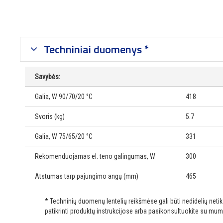
Techniniai duomenys *
Savybės:
Galia, W 90/70/20 °C
418
Svoris (kg)
5.7
Galia, W 75/65/20 °C
331
Rekomenduojamas el. teno galingumas, W
300
Atstumas tarp pajungimo angų (mm)
465
* Techninių duomenų lentelių reikšmėse gali būti nedidelių net
patikrinti produktų instrukcijose arba pasikonsultuokite su mum