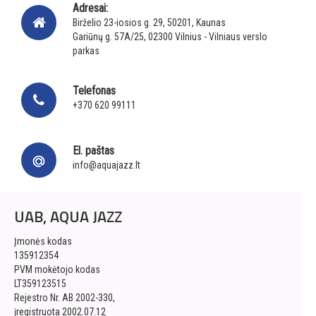
Adresai:
Birželio 23-iosios g. 29, 50201, Kaunas
Gariūnų g. 57A/25, 02300 Vilnius - Vilniaus verslo
parkas
Telefonas
+370 620 99111
El. paštas
info@aquajazz.lt
UAB, AQUA JAZZ
Įmonės kodas
135912354
PVM mokėtojo kodas
LT359123515
Rejestro Nr. AB 2002-330,
įregistruota 2002.07.12