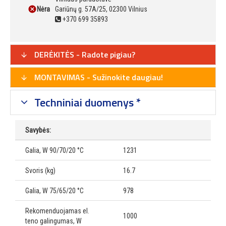
Nėra
Gariūnų g. 57A/25, 02300 Vilnius
+370 699 35893
DERĖKITĖS - Radote pigiau?
MONTAVIMAS - Sužinokite daugiau!
Techniniai duomenys *
Savybės:
Galia, W 90/70/20 °C
1231
Svoris (kg)
16.7
Galia, W 75/65/20 °C
978
Rekomenduojamas el.
1000
teno galingumas, W