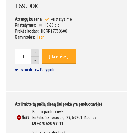
169
.
00
€
Atsargų būsena:
Pristatysime
Pristatymas:
15-30 d.d.
Prekės kodas:
DGRR17750600
Gamintojas:
Isan
Į krepšelį
Įsiminti
Palyginti
Atsiimkite tą pačią dieną (jei prekė yra parduotuvėje)
Kauno parduotuvė
Nėra
Birželio 23-iosios g. 29, 50201, Kaunas
+370 620 99111
Vilniaus parduotuvė