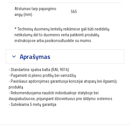
Atstumas tarp pajungimo
565
angų (mm)
* Techninių duomenų lentelių reikšmėse gali būti nedidelių
netikslumų dėl to duomenis verta patikrinti produktų
instrukcijose arba pasikonsultuokite su mumis.
Aprašymas
- Standartinė spalva balta (RAL 9016)
- Pagaminti iš plieno profilių bei vamzdžių
- Paviršiaus apdorojimas garantuoja korozijai atsparų bei ilgaamžį
produktą
- Rekomenduojama naudoti individualioje statyboje bei
daugiabučiuose, prijungiant džiovintuvus prie šildymo sistemos
- Suteikiama 5 metų garantija