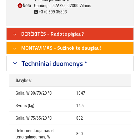
Nėra
Gariūnų g. 57A/25, 02300 Vilnius
+370 699 35893
DERĖKITĖS - Radote pigiau?
MONTAVIMAS - Sužinokite daugiau!
Techniniai duomenys *
Savybės:
Galia, W 90/70/20 °C
1047
Svoris (kg)
14.5
Galia, W 75/65/20 °C
832
Rekomenduojamas el.
800
teno galingumas, W