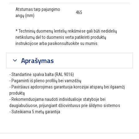
Atstumas tarp pajungimo
465
angų (mm)
* Techninių duomenų lentelių reikšmėse gali būti nedidelių
netikslumų dėl to duomenis verta patikrinti produktų
instrukcijose arba pasikonsultuokite su mumis.
Aprašymas
- Standartinė spalva balta (RAL 9016)
- Pagaminti iš plieno profilių bei vamzdžių
- Paviršiaus apdorojimas garantuoja korozijai atsparų bei ilgaamžį
produktą
- Rekomenduojama naudoti individualioje statyboje bei
daugiabučiuose, prijungiant džiovintuvus prie šildymo sistemos
- Suteikiama 5 metų garantija