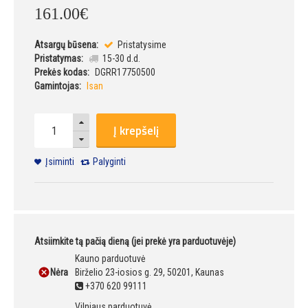
161
.
00
€
Atsargų būsena:
Pristatysime
Pristatymas:
15-30 d.d.
Prekės kodas:
DGRR17750500
Gamintojas:
Isan
Į krepšelį
Įsiminti
Palyginti
Atsiimkite tą pačią dieną (jei prekė yra parduotuvėje)
Kauno parduotuvė
Nėra
Birželio 23-iosios g. 29, 50201, Kaunas
+370 620 99111
Vilniaus parduotuvė