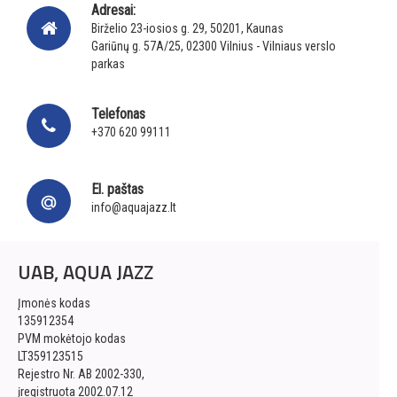
Adresai:
Birželio 23-iosios g. 29, 50201, Kaunas
Gariūnų g. 57A/25, 02300 Vilnius - Vilniaus verslo
parkas
Telefonas
+370 620 99111
El. paštas
info@aquajazz.lt
UAB, AQUA JAZZ
Įmonės kodas
135912354
PVM mokėtojo kodas
LT359123515
Rejestro Nr. AB 2002-330,
įregistruota 2002.07.12