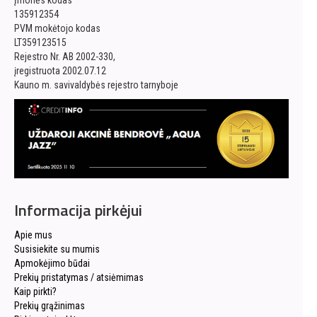
Įmonės kodas
135912354
PVM mokėtojo kodas
LT359123515
Rejestro Nr. AB 2002-330,
įregistruota 2002.07.12
Kauno m. savivaldybės rejestro tarnyboje
Informacija pirkėjui
Apie mus
Susisiekite su mumis
Apmokėjimo būdai
Prekių pristatymas / atsiėmimas
Kaip pirkti?
Prekių grąžinimas