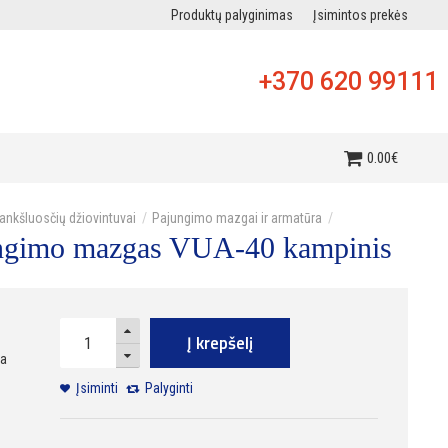
Produktų palyginimas
Įsimintos prekės
+370 620 99111
i
0
.
00
€
ankšluosčių džiovintuvai
Pajungimo mazgai ir armatūra
ungimo mazgas VUA-40 kampinis
Į krepšelį
ra
Įsiminti
Palyginti