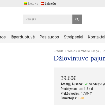
Lietuvių
Latviešu
nos
Išparduotuvė
Paslaugos
Straipsniai
Kontakta
Vonios kambario įranga
R
Džiovintuvo paj
39
.
60
€
Atsargų būsena:
Sandėlyje y
Pristatymas:
1-3 d.d.
Prekės kodas:
1778441
Gamintojas:
Herz