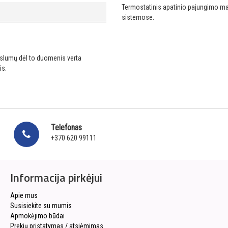
Termostatinis apatinio pajungimo ma
sistemose.
ikslumų dėl to duomenis verta
is.
Telefonas
+370 620 99111
Informacija pirkėjui
Apie mus
Susisiekite su mumis
Apmokėjimo būdai
Prekių pristatymas / atsiėmimas