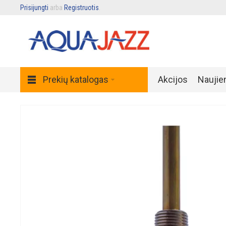
Prisijungti
arba
Registruotis
.
Prekių katalogas
Akcijos
Naujie