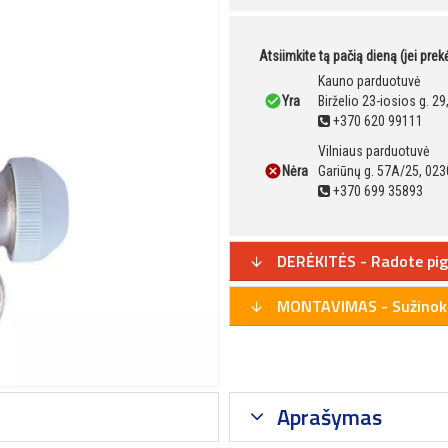
Atsiimkite tą pačią dieną (jei pre
Kauno parduotuvė
Yra
Birželio 23-iosios g. 2
+370 620 99111
Vilniaus parduotuvė
Nėra
Gariūnų g. 57A/25, 023
+370 699 35893
DERĖKITĖS - Radote pig
MONTAVIMAS - Sužinoki
Aprašymas