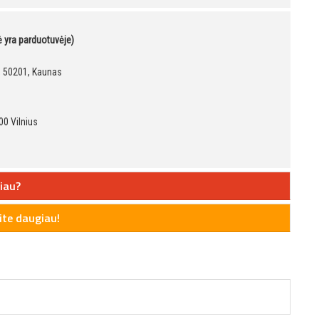
kė yra parduotuvėje)
9, 50201, Kaunas
00 Vilnius
iau?
te daugiau!