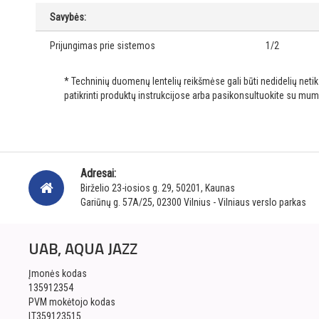
Savybės:
Prijungimas prie sistemos
1/2
* Techninių duomenų lentelių reikšmėse gali būti nedidelių net
patikrinti produktų instrukcijose arba pasikonsultuokite su mum
Adresai:
Birželio 23-iosios g. 29, 50201, Kaunas
Gariūnų g. 57A/25, 02300 Vilnius - Vilniaus verslo parkas
UAB, AQUA JAZZ
Įmonės kodas
135912354
PVM mokėtojo kodas
LT359123515