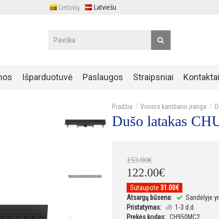
Lietuvių
Latviešu
nos
Išparduotuvė
Paslaugos
Straipsniai
Kontakta
Vonios kambario įranga
D
Dušo latakas C
153
.
00
€
122
.
00
€
Sutaupote
31.00€
Atsargų būsena:
Sandėlyje y
Pristatymas:
1-3 d.d.
Prekės kodas:
CH950MC2