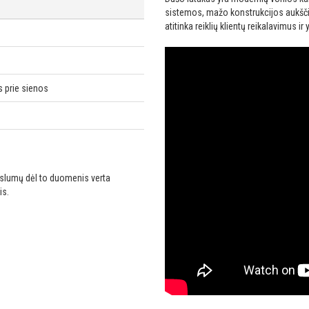
sistemos, mažo konstrukcijos aukščio
atitinka reiklių klientų reikalavimus 
 prie sienos
ikslumų dėl to duomenis verta
is.