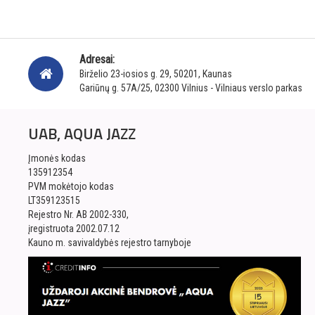
Adresai:
Birželio 23-iosios g. 29, 50201, Kaunas
Gariūnų g. 57A/25, 02300 Vilnius - Vilniaus verslo parkas
UAB, AQUA JAZZ
Įmonės kodas
135912354
PVM mokėtojo kodas
LT359123515
Rejestro Nr. AB 2002-330,
įregistruota 2002.07.12
Kauno m. savivaldybės rejestro tarnyboje