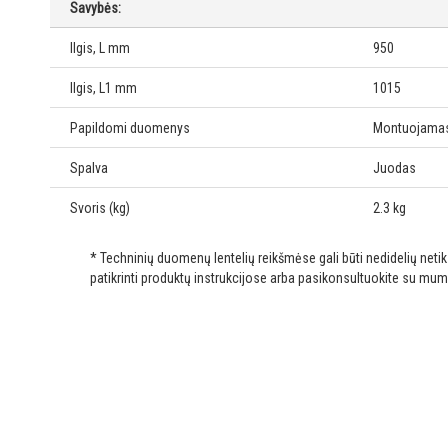
Savybės:
Ilgis, L mm
950
Ilgis, L1 mm
1015
Papildomi duomenys
Montuojamas
Spalva
Juodas
Svoris (kg)
2.3 kg
* Techninių duomenų lentelių reikšmėse gali būti nedidelių net
patikrinti produktų instrukcijose arba pasikonsultuokite su mum