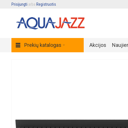
Prisijungti
arba
Registruotis
.
Prekių katalogas
Akcijos
Naujie