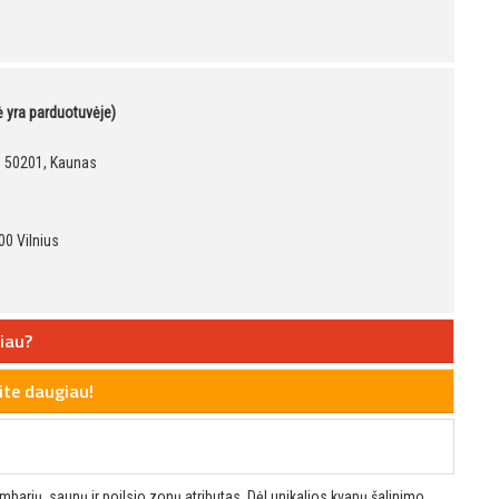
kė yra parduotuvėje)
9, 50201, Kaunas
00 Vilnius
iau?
te daugiau!
barių, saunų ir poilsio zonų atributas. Dėl unikalios kvapų šalinimo