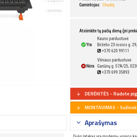
Gamintojas:
Chudej
Atsiimkite tą pačią dieną (jei pre
Kauno parduotuvė
Yra
Birželio 23-iosios g. 2
+370 620 99111
Vilniaus parduotuvė
Nėra
Gariūnų g. 57A/25, 023
+370 699 35893
DERĖKITĖS - Radote pig
MONTAVIMAS - Sužinoki
Aprašymas
Dušo latakas yra modernių vonios kam