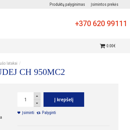
Produktų palyginimas
Įsimintos prekės
+370 620 99111
i
0
.
00
€
ušo latakai
HUDEJ CH 950MC2
Į krepšelį
Įsiminti
Palyginti
ra