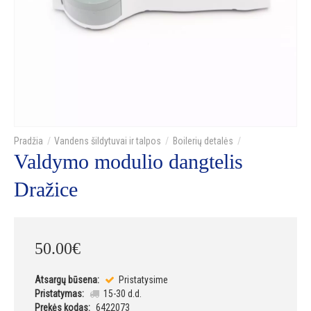
Vandens šildytuvai ir talpos
Boilerių detalės
Valdymo modulio dangtelis
Dražice
50
.
00
€
Atsargų būsena:
Pristatysime
Pristatymas:
15-30 d.d.
Prekės kodas:
6422073