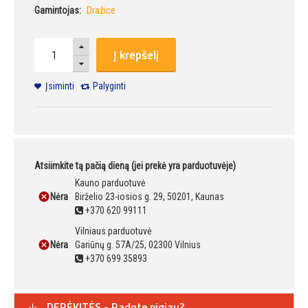
Gamintojas:
Dražice
Į krepšelį
Įsiminti
Palyginti
Atsiimkite tą pačią dieną (jei prekė yra parduotuvėje)
Kauno parduotuvė
Nėra
Birželio 23-iosios g. 29, 50201, Kaunas
+370 620 99111
Vilniaus parduotuvė
Nėra
Gariūnų g. 57A/25, 02300 Vilnius
+370 699 35893
DERĖKITĖS - Radote pigiau?