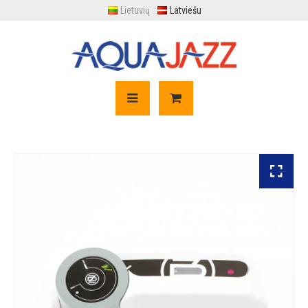
Lietuvių
Latviešu