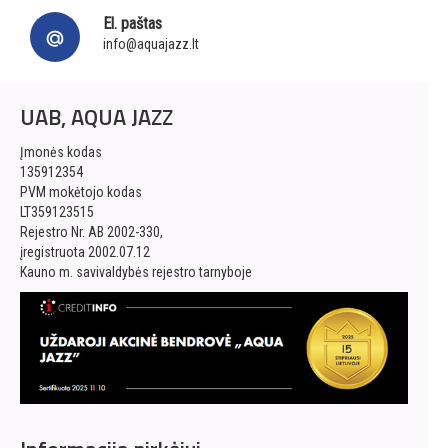
El. paštas
info@aquajazz.lt
UAB, AQUA JAZZ
Įmonės kodas
135912354
PVM mokėtojo kodas
LT359123515
Rejestro Nr. AB 2002-330,
įregistruota 2002.07.12
Kauno m. savivaldybės rejestro tarnyboje