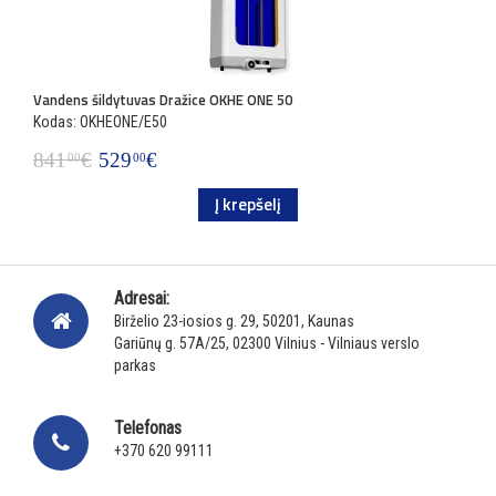
Vandens šildytuvas Dražice OKHE ONE 50
Kodas: OKHEONE/E50
841
€
529
€
00
00
Į krepšelį
Adresai:
Birželio 23-iosios g. 29, 50201, Kaunas
Gariūnų g. 57A/25, 02300 Vilnius - Vilniaus verslo
parkas
Telefonas
+370 620 99111