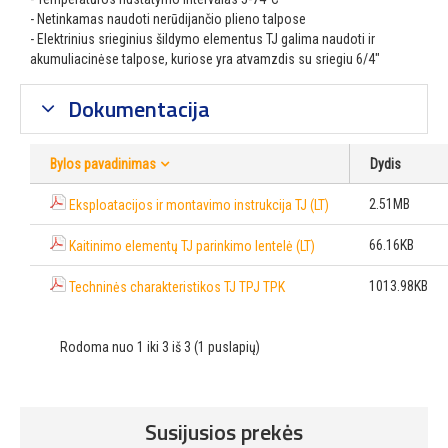
- Netinkamas naudoti nerūdijančio plieno talpose
- Elektrinius srieginius šildymo elementus TJ galima naudoti ir
akumuliacinėse talpose, kuriose yra atvamzdis su sriegiu 6/4"
Dokumentacija
Bylos pavadinimas
Dydis
2.51MB
Eksploatacijos ir montavimo instrukcija TJ (LT)
66.16KB
Kaitinimo elementų TJ parinkimo lentelė (LT)
1013.98KB
Techninės charakteristikos TJ TPJ TPK
Rodoma nuo 1 iki 3 iš 3 (1 puslapių)
Susijusios prekės