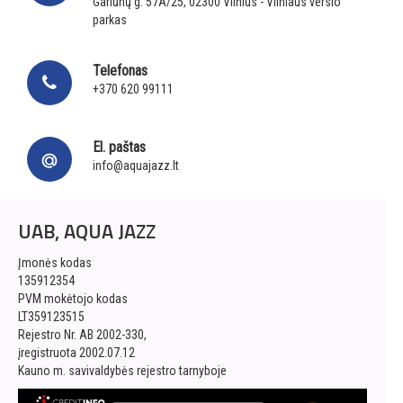
Gariūnų g. 57A/25, 02300 Vilnius - Vilniaus verslo
parkas
Telefonas
+370 620 99111
El. paštas
info@aquajazz.lt
UAB, AQUA JAZZ
Įmonės kodas
135912354
PVM mokėtojo kodas
LT359123515
Rejestro Nr. AB 2002-330,
įregistruota 2002.07.12
Kauno m. savivaldybės rejestro tarnyboje