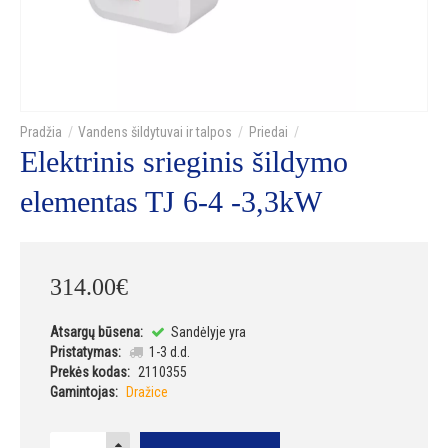
Vandens šildytuvai ir talpos
Priedai
Elektrinis srieginis šildymo
elementas TJ 6-4 -3,3kW
314
.
00
€
Atsargų būsena:
Sandėlyje yra
Pristatymas:
1-3 d.d.
Prekės kodas:
2110355
Gamintojas:
Dražice