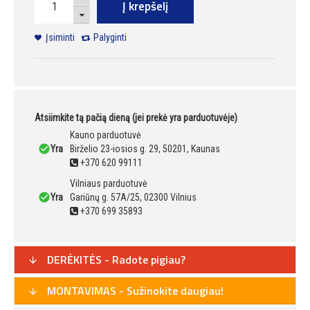
Į krepšelį
Įsiminti
Palyginti
Atsiimkite tą pačią dieną (jei prekė yra parduotuvėje)
Kauno parduotuvė
Yra
Birželio 23-iosios g. 29, 50201, Kaunas
+370 620 99111
Vilniaus parduotuvė
Yra
Gariūnų g. 57A/25, 02300 Vilnius
+370 699 35893
DERĖKITĖS - Radote pigiau?
MONTAVIMAS - Sužinokite daugiau!