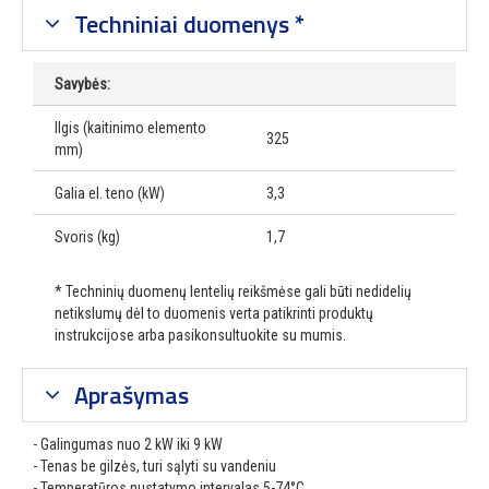
Techniniai duomenys *
Savybės:
Ilgis (kaitinimo elemento
325
mm)
Galia el. teno (kW)
3,3
Svoris (kg)
1,7
* Techninių duomenų lentelių reikšmėse gali būti nedidelių
netikslumų dėl to duomenis verta patikrinti produktų
instrukcijose arba pasikonsultuokite su mumis.
Aprašymas
- Galingumas nuo 2 kW iki 9 kW
- Tenas be gilzės, turi sąlyti su vandeniu
- Temperatūros nustatymo intervalas 5-74°C