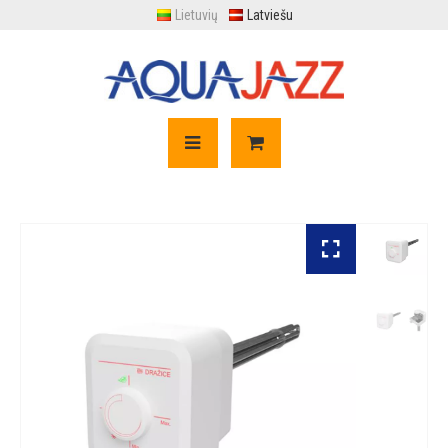
Lietuvių
Latviešu