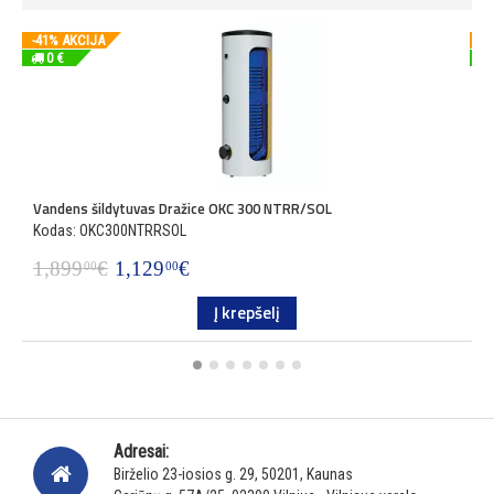
-41% AKCIJA
-4
0 €
Vandens šildytuvas Dražice OKC 300 NTRR/SOL
V
Kodas: OKC300NTRRSOL
K
1,899
€
1,129
€
2
00
00
Į krepšelį
Adresai:
Birželio 23-iosios g. 29, 50201, Kaunas