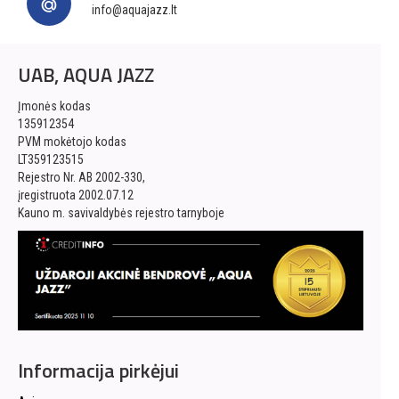
info@aquajazz.lt
UAB, AQUA JAZZ
Įmonės kodas
135912354
PVM mokėtojo kodas
LT359123515
Rejestro Nr. AB 2002-330,
įregistruota 2002.07.12
Kauno m. savivaldybės rejestro tarnyboje
Informacija pirkėjui