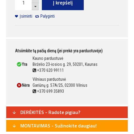
Į krepšelį
Įsiminti
Palyginti
Atsiimkite tą pačią dieną (jei prekė yra parduotuvėje)
Kauno parduotuvė
Yra
Birželio 23-iosios g. 29, 50201, Kaunas
+370 620 99111
Vilniaus parduotuvė
Nėra
Gariūnų g. 57A/25, 02300 Vilnius
+370 699 35893
DERĖKITĖS - Radote pigiau?
MONTAVIMAS - Sužinokite daugiau!