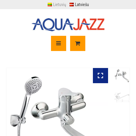
Lietuvių
Latviešu