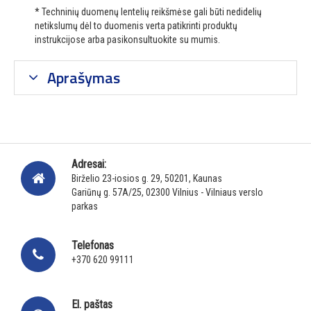
* Techninių duomenų lentelių reikšmėse gali būti nedidelių
netikslumų dėl to duomenis verta patikrinti produktų
instrukcijose arba pasikonsultuokite su mumis.
Aprašymas
Adresai:
Birželio 23-iosios g. 29, 50201, Kaunas
Gariūnų g. 57A/25, 02300 Vilnius - Vilniaus verslo
parkas
Telefonas
+370 620 99111
El. paštas