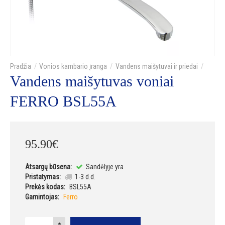
Vonios kambario įranga
Vandens maišytuvai ir priedai
Vandens maišytuvas voniai
FERRO BSL55A
95
.
90
€
Atsargų būsena:
Sandėlyje yra
Pristatymas:
1-3 d.d.
Prekės kodas:
BSL55A
Gamintojas:
Ferro