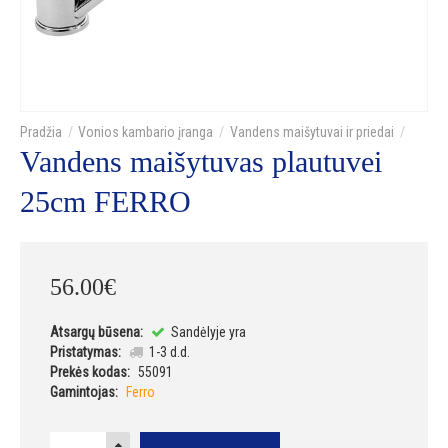
Vonios kambario įranga
Vandens maišytuvai ir priedai
Vandens maišytuvas plautuvei
25cm FERRO
56
.
00
€
Atsargų būsena:
Sandėlyje yra
Pristatymas:
1-3 d.d.
Prekės kodas:
55091
Gamintojas:
Ferro