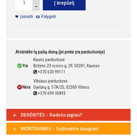
Į krepšelį
Įsiminti
Palyginti
Atsiimkite tą pačią dieną (jei prekė yra parduotuvėje)
Kauno parduotuvė
Yra
Birželio 23-iosios g. 29, 50201, Kaunas
+370 620 99111
Vilniaus parduotuvė
Nėra
Gariūnų g. 57A/25, 02300 Vilnius
+370 699 35893
DERĖKITĖS - Radote pigiau?
MONTAVIMAS - Sužinokite daugiau!