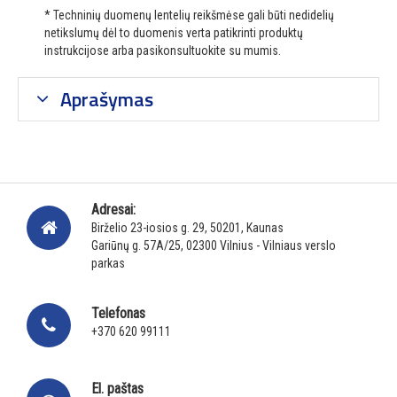
* Techninių duomenų lentelių reikšmėse gali būti nedidelių
netikslumų dėl to duomenis verta patikrinti produktų
instrukcijose arba pasikonsultuokite su mumis.
Aprašymas
Adresai:
Birželio 23-iosios g. 29, 50201, Kaunas
Gariūnų g. 57A/25, 02300 Vilnius - Vilniaus verslo
parkas
Telefonas
+370 620 99111
El. paštas