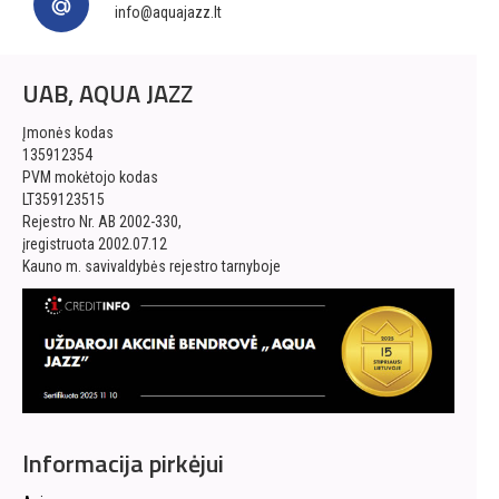
info@aquajazz.lt
UAB, AQUA JAZZ
Įmonės kodas
135912354
PVM mokėtojo kodas
LT359123515
Rejestro Nr. AB 2002-330,
įregistruota 2002.07.12
Kauno m. savivaldybės rejestro tarnyboje
Informacija pirkėjui