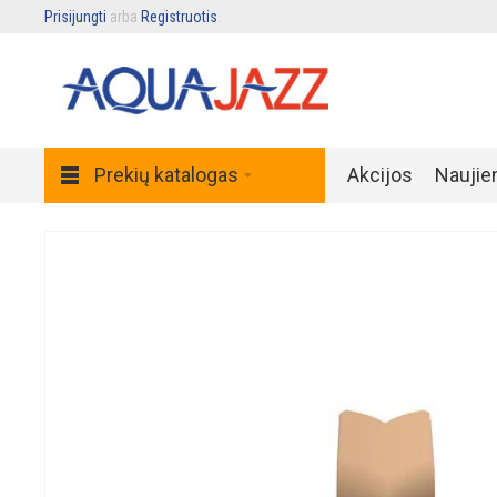
Prisijungti
arba
Registruotis
.
Prekių katalogas
Akcijos
Naujie