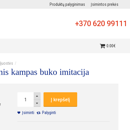
Produktų palyginimas
Įsimintos prekės
+370 620 99111
i
0
.
00
€
djuostės
inis kampas buko imitacija
Į krepšelį
e
Įsiminti
Palyginti