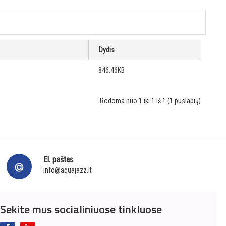
Dydis
846.46KB
Rodoma nuo 1 iki 1 iš 1 (1 puslapių)
El. paštas
info@aquajazz.lt
Sekite mus socialiniuose tinkluose