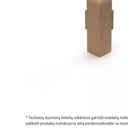
* Techninių duomenų lentelių reikšmėse gali būti nedidelių net
patikrinti produktų instrukcijose arba pasikonsultuokite su mum