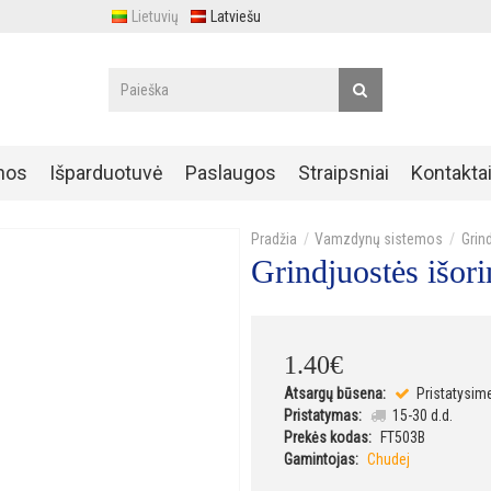
Lietuvių
Latviešu
nos
Išparduotuvė
Paslaugos
Straipsniai
Kontakta
Vamzdynų sistemos
Grin
Grindjuostės išor
1
.
40
€
Atsargų būsena:
Pristatysim
Pristatymas:
15-30 d.d.
Prekės kodas:
FT503B
Gamintojas:
Chudej