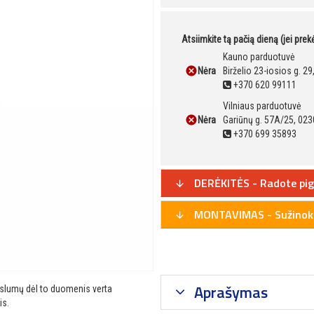
Atsiimkite tą pačią dieną (jei pre
Kauno parduotuvė
Nėra
Birželio 23-iosios g. 2
+370 620 99111
Vilniaus parduotuvė
Nėra
Gariūnų g. 57A/25, 023
+370 699 35893
DERĖKITĖS - Radote pig
MONTAVIMAS - Sužinoki
Aprašymas
ikslumų dėl to duomenis verta
is.