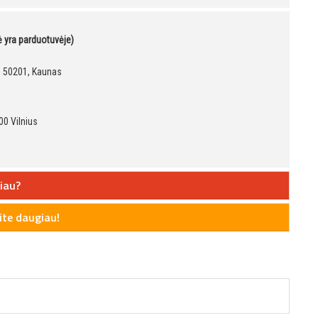
kė yra parduotuvėje)
9, 50201, Kaunas
00 Vilnius
iau?
te daugiau!