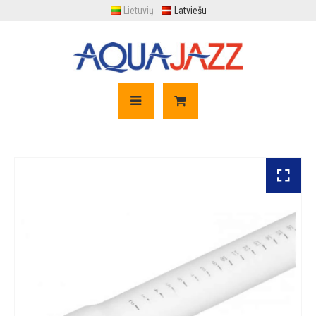
Lietuvių
Latviešu