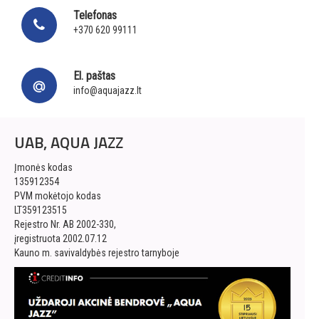
Telefonas
+370 620 99111
El. paštas
info@aquajazz.lt
UAB, AQUA JAZZ
Įmonės kodas
135912354
PVM mokėtojo kodas
LT359123515
Rejestro Nr. AB 2002-330,
įregistruota 2002.07.12
Kauno m. savivaldybės rejestro tarnyboje