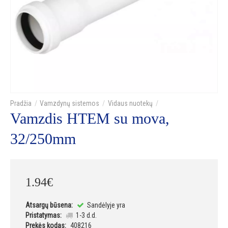
Vamzdynų sistemos
Vidaus nuotekų
Vamzdis HTEM su mova,
32/250mm
1
.
94
€
Atsargų būsena:
Sandėlyje yra
Pristatymas:
1-3 d.d.
Prekės kodas:
408216