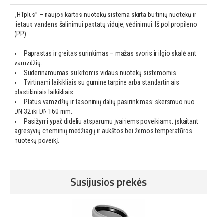
„HTplus” – naujos kartos nuotekų sistema skirta buitinių nuotekų ir
lietaus vandens šalinimui pastatų viduje, vėdinimui. Iš polipropileno
(PP)
Paprastas ir greitas surinkimas – mažas svoris ir ilgio skalė ant
vamzdžių.
Suderinamumas su kitomis vidaus nuotekų sistemomis.
Tvirtinami laikikliais su gumine tarpine arba standartiniais
plastikiniais laikikliais.
Platus vamzdžių ir fasoninių dalių pasirinkimas: skersmuo nuo
DN 32 iki DN 160 mm.
Pasižymi ypač dideliu atsparumu įvairiems poveikiams, įskaitant
agresyvių cheminių medžiagų ir aukštos bei žemos temperatūros
nuotekų poveikį.
Susijusios prekės