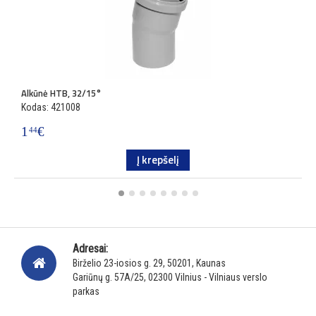
Alkūnė HTB, 32/15°
A
Kodas: 421008
K
1
€
1
44
Į krepšelį
Adresai:
Birželio 23-iosios g. 29, 50201, Kaunas
Gariūnų g. 57A/25, 02300 Vilnius - Vilniaus verslo
parkas