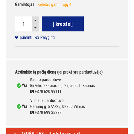
Gamintojas:
Keletas gamintojų 4
Į krepšelį
Įsiminti
Palyginti
Atsiimkite tą pačią dieną (jei prekė yra parduotuvėje)
Kauno parduotuvė
Yra
Birželio 23-iosios g. 29, 50201, Kaunas
+370 620 99111
Vilniaus parduotuvė
Yra
Gariūnų g. 57A/25, 02300 Vilnius
+370 699 35893
DERĖKITĖS - Radote pigiau?