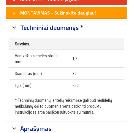
MONTAVIMAS - Sužinokite daugiau!
Techniniai duomenys *
Savybės:
Vamzdžio sienelės storis,
1,8
mm
Diametras (mm)
32
Ilgis (mm)
250
* Techninių duomenų lentelių reikšmėse gali būti nedidelių
netikslumų dėl to duomenis verta patikrinti produktų
instrukcijose arba pasikonsultuokite su mumis.
Aprašymas