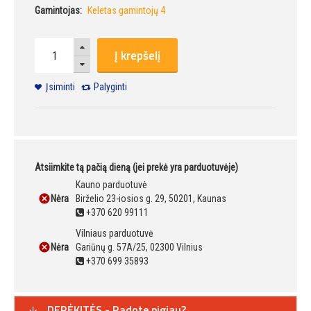
Gamintojas:
Keletas gamintojų 4
Į krepšelį
Įsiminti
Palyginti
Atsiimkite tą pačią dieną (jei prekė yra parduotuvėje)
Kauno parduotuvė
Nėra
Birželio 23-iosios g. 29, 50201, Kaunas
+370 620 99111
Vilniaus parduotuvė
Nėra
Gariūnų g. 57A/25, 02300 Vilnius
+370 699 35893
DERĖKITĖS - Radote pigiau?