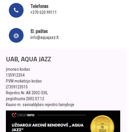
Telefonas
+370 620 99111
El. paštas
info@aquajazz.lt
UAB, AQUA JAZZ
Įmonės kodas
135912354
PVM mokėtojo kodas
LT359123515
Rejestro Nr. AB 2002-330,
įregistruota 2002.07.12
Kauno m. savivaldybės rejestro tarnyboje