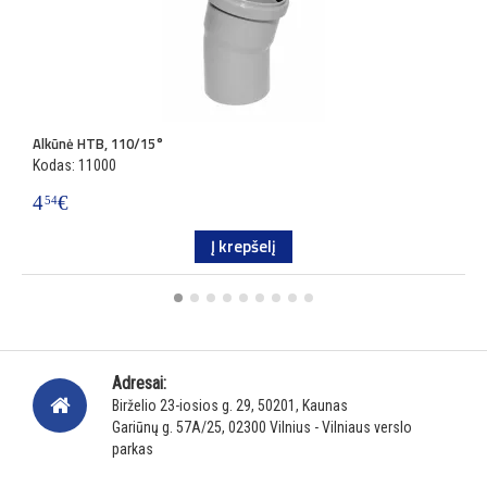
Alkūnė HTB, 110/15°
T
Kodas: 11000
K
4
€
6
54
Į krepšelį
Adresai:
Birželio 23-iosios g. 29, 50201, Kaunas
Gariūnų g. 57A/25, 02300 Vilnius - Vilniaus verslo
parkas