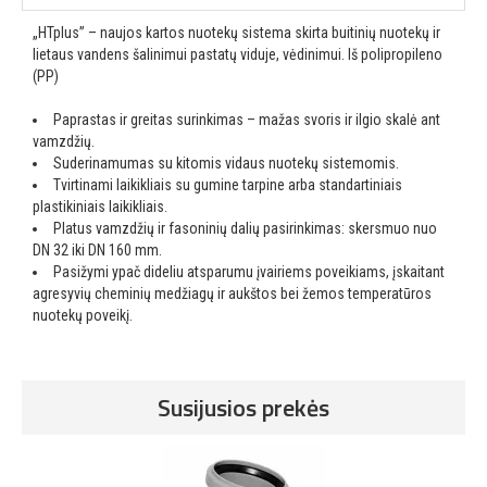
„HTplus” – naujos kartos nuotekų sistema skirta buitinių nuotekų ir
lietaus vandens šalinimui pastatų viduje, vėdinimui. Iš polipropileno
(PP)
Paprastas ir greitas surinkimas – mažas svoris ir ilgio skalė ant
vamzdžių.
Suderinamumas su kitomis vidaus nuotekų sistemomis.
Tvirtinami laikikliais su gumine tarpine arba standartiniais
plastikiniais laikikliais.
Platus vamzdžių ir fasoninių dalių pasirinkimas: skersmuo nuo
DN 32 iki DN 160 mm.
Pasižymi ypač dideliu atsparumu įvairiems poveikiams, įskaitant
agresyvių cheminių medžiagų ir aukštos bei žemos temperatūros
nuotekų poveikį.
Susijusios prekės