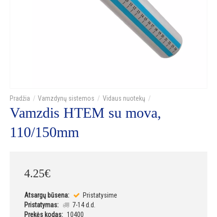
Vamzdynų sistemos
Vidaus nuotekų
Vamzdis HTEM su mova,
110/150mm
4
.
25
€
Atsargų būsena:
Pristatysime
Pristatymas:
7-14 d.d.
Prekės kodas:
10400