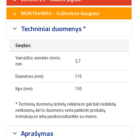
MONTAVIMAS - Sužinokite daugiau!
Techniniai duomenys *
Savybės:
Vamzdžio sienelės storis,
2,7
mm
Diametras (mm)
110
Ilgis (mm)
150
* Techninių duomenų lentelių reikšmėse gali būti nedidelių
netikslumų dėl to duomenis verta patikrinti produktų
instrukcijose arba pasikonsultuokite su mumis.
Aprašymas