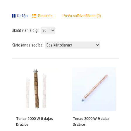
Režģis
Saraksts
Preču salīdzināšana (0)
Skatīt vienlaicīgi:
Kārtošanas secība:
Tenas 2000 W 8 daļas
Tenas 2000 W 9 daļas
Dražice
Dražice