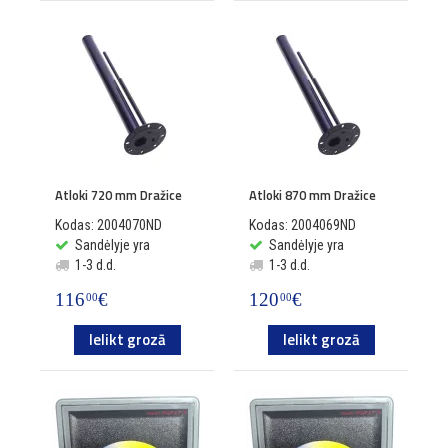
Atloki 720 mm Dražice
Atloki 870 mm Dražice
Kodas: 2004070ND
Kodas: 2004069ND
Sandėlyje yra
Sandėlyje yra
1-3 d.d.
1-3 d.d.
116
€
120
€
00
00
Ielikt grozā
Ielikt grozā