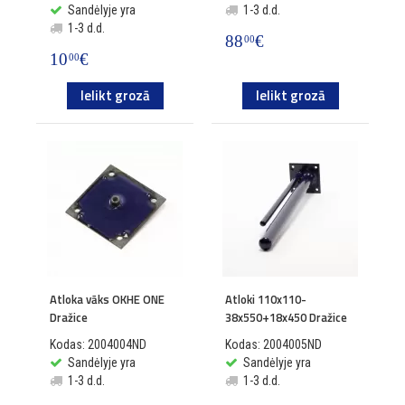
Sandėlyje yra
1-3 d.d.
1-3 d.d.
88
€
00
10
€
00
Ielikt grozā
Ielikt grozā
Atloka vāks OKHE ONE
Atloki 110x110-
Dražice
38x550+18x450 Dražice
Kodas: 2004004ND
Kodas: 2004005ND
Sandėlyje yra
Sandėlyje yra
1-3 d.d.
1-3 d.d.