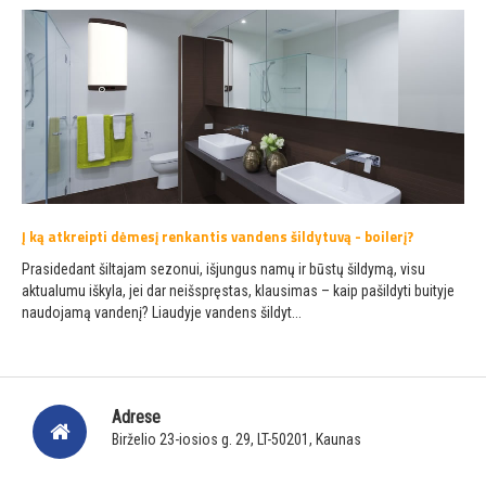
Į ką atkreipti dėmesį renkantis vandens šildytuvą - boilerį?
Prasidedant šiltajam sezonui, išjungus namų ir būstų šildymą, visu
aktualumu iškyla, jei dar neišspręstas, klausimas – kaip pašildyti buityje
naudojamą vandenį? Liaudyje vandens šildyt...
Adrese
Birželio 23-iosios g. 29, LT-50201, Kaunas