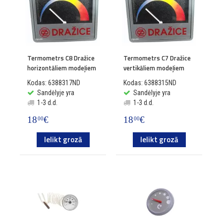
Termometrs C8 Dražice
Termometrs C7 Dražice
horizontāliem modeļiem
vertikāliem modeļiem
Kodas: 6388317ND
Kodas: 6388315ND
Sandėlyje yra
Sandėlyje yra
1-3 d.d.
1-3 d.d.
18
€
18
€
00
00
Ielikt grozā
Ielikt grozā