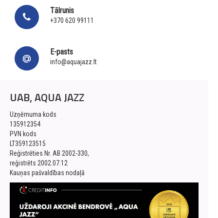
Tālrunis
+370 620 99111
E-pasts
info@aquajazz.lt
UAB, AQUA JAZZ
Uzņēmuma kods
135912354
PVN kods
LT359123515
Reģistrēties Nr. AB 2002-330,
reģistrēts 2002.07.12
Kauņas pašvaldības nodaļā