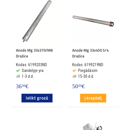
Anods Mg 33x370/M8
Anode Mg 33x450 5/4
Dražice
Dražice
Kodas: 6199203ND
Kodas: 6199219ND
Sandėlyje yra
Piegādāsim
1-3 d.d.
15-30 d.d.
36
€
50
€
00
00
Ielikt grozā
Į krepšelį