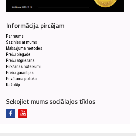
Informācija pircējam
Par mums
Sazinies ar mums
Maksājuma metodes
Preču piegāde
Preču atgriešana
Pirkšanas noteikumi
Preču garantijas
Privātuma politika
Ražotāji
Sekojiet mums sociālajos tīklos