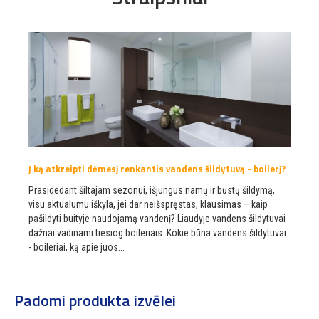
Į ką atkreipti dėmesį renkantis vandens šildytuvą - boilerį?
Prasidedant šiltajam sezonui, išjungus namų ir būstų šildymą,
visu aktualumu iškyla, jei dar neišspręstas, klausimas – kaip
pašildyti buityje naudojamą vandenį? Liaudyje vandens šildytuvai
dažnai vadinami tiesiog boileriais. Kokie būna vandens šildytuvai
- boileriai, ką apie juos...
Padomi produkta izvēlei