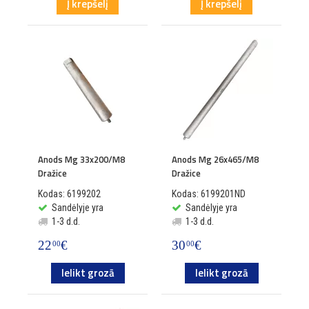
Į krepšelį
Į krepšelį
Anods Mg 33x200/M8
Anods Mg 26x465/M8
Dražice
Dražice
Kodas: 6199202
Kodas: 6199201ND
Sandėlyje yra
Sandėlyje yra
1-3 d.d.
1-3 d.d.
22
€
30
€
00
00
Ielikt grozā
Ielikt grozā