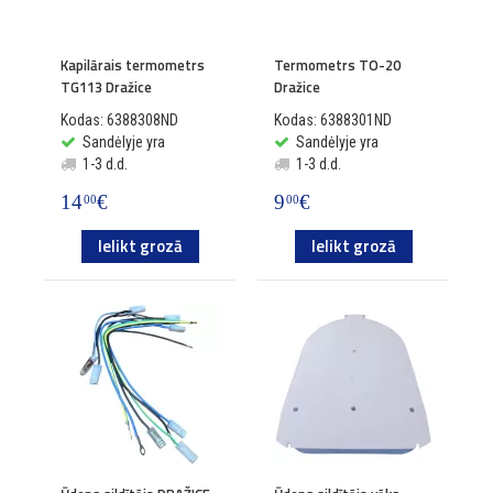
Kapilārais termometrs
Termometrs TO-20
TG113 Dražice
Dražice
Kodas: 6388308ND
Kodas: 6388301ND
Sandėlyje yra
Sandėlyje yra
1-3 d.d.
1-3 d.d.
14
€
9
€
00
00
Ielikt grozā
Ielikt grozā