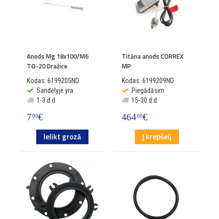
Anods Mg 18x100/M6
Titāna anods CORREX
TO-20 Dražice
MP
Kodas: 6199205ND
Kodas: 6199209ND
Sandėlyje yra
Piegādāsim
1-3 d.d.
15-30 d.d.
7
€
464
€
00
00
Ielikt grozā
Į krepšelį