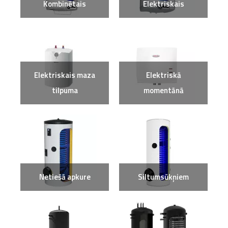
Kombinētais
Elektriskais
Elektriskais maza
Elektriskā
tilpuma
momentānā
Netiešā apkure
Siltumsūkņiem