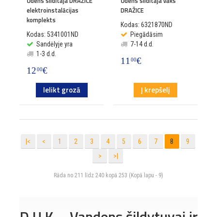
Ūdens sildītāja DRAŽICE
Ūdens sildītāja vāks
elektroinstalācijas
DRAŽICE
komplekts
Kodas: 6321870ND
Kodas: 5341001ND
Piegādāsim
Sandėlyje yra
7-14 d.d.
1-3 d.d.
11
€
00
12
€
00
Ielikt grozā
Į krepšelį
|<
<
1
2
3
4
5
6
7
8
9
>
>|
Rāda no 211 līdz 240 kopā 253 (Kopā lapu - 9)
D.U.K. - Vandens šildytuvai ir