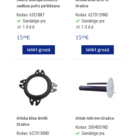
vadības pults pārklāšana
Dražice
Kodas: 6321887
Kodas: 6273129ND
Sandėlyje yra
Sandėlyje yra
1-3 d.d.
1-3 d.d.
15
€
15
€
00
00
Ielikt grozā
Ielikt grozā
Atloka blīve dm90
Atloki 400 mm Dražice
Dražice
Kodas: 2004031ND
Kodas: 6273130ND
Sandėlyje yra