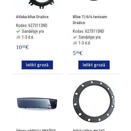
Atloka blīve Dražice
Blīve TJ 6/4 tenisam
Dražice
Kodas: 6273113ND
Sandėlyje yra
Kodas: 6273115ND
1-3 d.d.
Sandėlyje yra
1-3 d.d.
10
€
00
5
€
00
Ielikt grozā
Ielikt grozā
Ūdens sildītāja DRAŽICE
Atloka blīve dm210