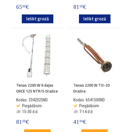
65
€
81
€
00
00
Ielikt grozā
Ielikt grozā
Tenas 2200 W 6 daļas
Tenas 2200 W TO-20
OKCE 125 NTR/S Dražice
Dražice
Kodas: 3342025ND
Kodas: 6541500ND
Piegādāsim
Piegādāsim
15-30 d.d.
7-14 d.d.
81
€
41
€
00
00