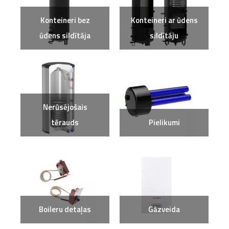
Konteineri bez
Konteineri ar ūdens
ūdens sildītāja
sildītāju
Nerūsējošais
tērauds
Pielikumi
Boileru detaļas
Gāzveida