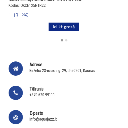
Kodas: OKCE125NTR22
K
1 131
€
9
00
Ielikt grozā
Adrese
Birželio 23-iosios g. 29, LT-50201, Kaunas
Tālrunis
+370 620 99111
E-pasts
info@aquajazz.lt