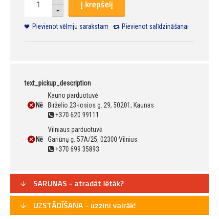
Į krepšelį
Pievienot vēlmju sarakstam
Pievienot salīdzināšanai
text_pickup_description
Kauno parduotuvė
Nē
Birželio 23-iosios g. 29, 50201, Kaunas
+370 620 99111
Vilniaus parduotuvė
Nē
Gariūnų g. 57A/25, 02300 Vilnius
+370 699 35893
SARUNAS - atradāt lētāk?
UZSTĀDĪŠANA - uzzini vairāk!