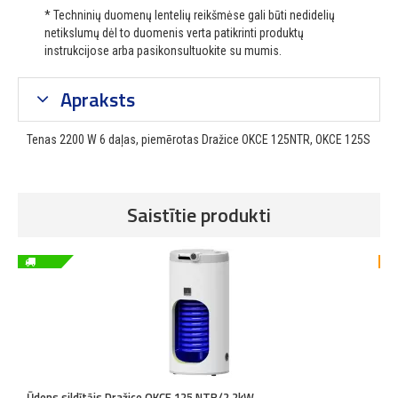
* Techninių duomenų lentelių reikšmėse gali būti nedidelių
netikslumų dėl to duomenis verta patikrinti produktų
instrukcijose arba pasikonsultuokite su mumis.
Apraksts
Tenas 2200 W 6 daļas, piemērotas Dražice OKCE 125NTR, OKCE 125S
Saistītie produkti
-4
Ūdens sildītājs Dražice OKCE 125 NTR/2,2kW
Ū