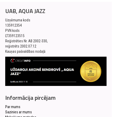
UAB, AQUA JAZZ
Uzņēmuma kods
135912354
PVN kods
LT359123515
Reģistrēties Nr. AB 2002-330,
reģistrēts 2002.07.12
Kauņas pašvaldības nodaļā
Informācija pircējam
Par mums
Sazinies ar mums