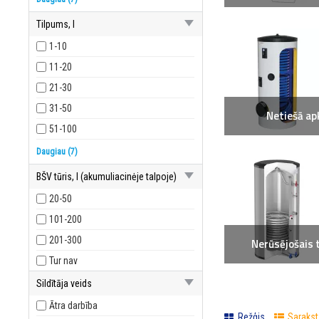
Konteineri bez ūdens sildītāja
Tilpums, l
Konteineri ar ūdens sildītāju
1-10
Nerūsējošais tērauds
11-20
Pielikumi
21-30
Boileru detaļas
31-50
Netiešā ap
Gāzveida
51-100
101-160
Daugiau (7)
161-200
BŠV tūris, l (akumuliacinėje talpoje)
201-400
20-50
401-600
101-200
601-800
201-300
Nerūsējošais 
801-1000
Tur nav
1501-2007
Sildītāja veids
Ātra darbība
Režģis
Sarakst