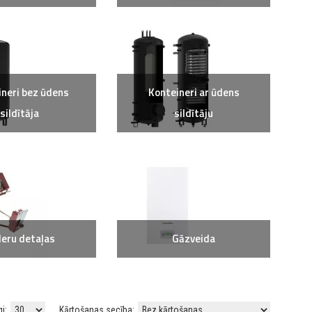
ineri bez ūdens
Konteineri ar ūdens
sildītāja
sildītāju
leru detaļas
Gāzveida
gi:
Kārtošanas secība: