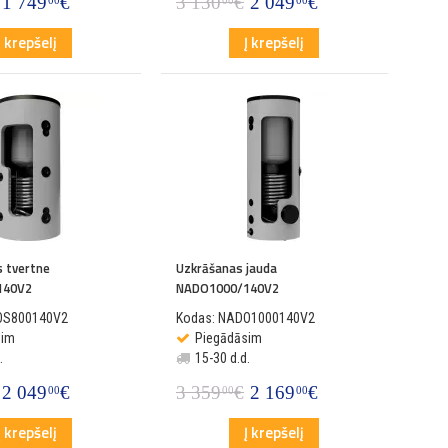
1 749
€
3 130
€
2 049
€
00
00
00
Į krepšelį
Į krepšelį
s tvertne
Uzkrāšanas jauda
140V2
NADO1000/140V2
OS800140V2
Kodas: NADO1000140V2
sim
Piegādāsim
.
15-30 d.d.
2 049
€
3 359
€
2 169
€
00
00
00
Į krepšelį
Į krepšelį