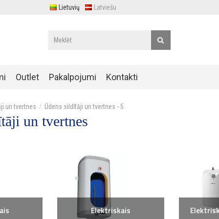
Lietuvių
Latviešu
mi
Outlet
Pakalpojumi
Kontakti
ji un tvertnes
Ūdens sildītāji un tvertnes - 5
tāji un tvertnes
ais
Elektriskais
Elektris