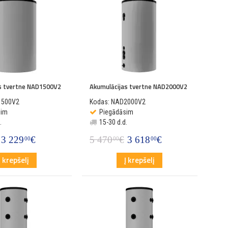
s tvertne NAD1500V2
Akumulācijas tvertne NAD2000V2
1500V2
Kodas: NAD2000V2
sim
Piegādāsim
.
15-30 d.d.
3 229
€
5 470
€
3 618
€
00
00
00
Į krepšelį
Į krepšelį