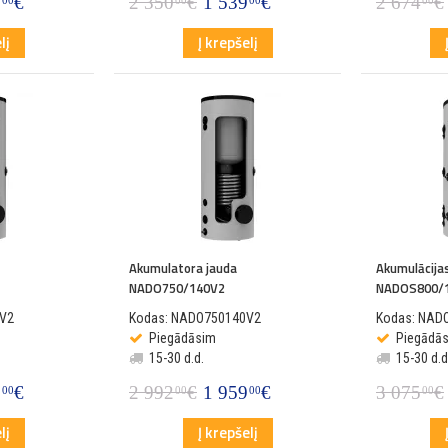
9
€
2 350
€
1 539
€
2 674
€
00
00
00
00
lį
Į krepšelį
Akumulatora jauda
Akumulācija
NADO750/140V2
NADOS800/
V2
Kodas: NADO750140V2
Kodas: NAD
Piegādāsim
Piegādā
15-30 d.d.
15-30 d.d
9
€
2 992
€
1 959
€
3 075
€
00
00
00
00
lį
Į krepšelį