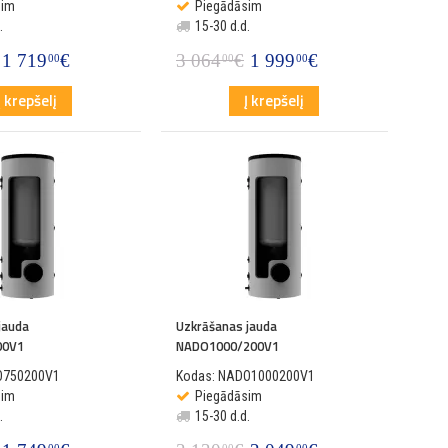
sim
Piegādāsim
.
15-30 d.d.
1 719
€
3 064
€
1 999
€
00
00
00
Į krepšelį
Į krepšelį
jauda
Uzkrāšanas jauda
00V1
NADO1000/200V1
O750200V1
Kodas: NADO1000200V1
sim
Piegādāsim
.
15-30 d.d.