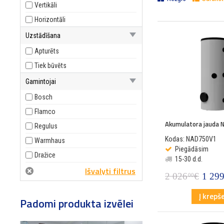
Vertikāli
Horizontāli
Uzstādīšana
Apturēts
Tiek būvēts
Gamintojai
Bosch
Flamco
Akumulatora jauda
Regulus
Kodas: NAD750V1
Warmhaus
Piegādāsim
Dražice
15-30 d.d.
2 026
€
1 29
00
Į krepše
Padomi produkta izvēlei