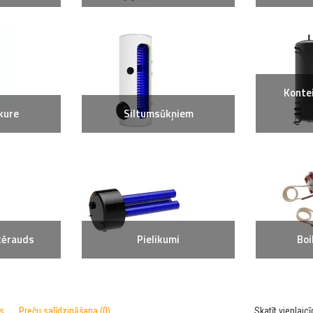
Konte
kure
Siltumsūkņiem
tērauds
Pielikumi
Boi
s
Preču salīdzināšana (0)
Skatīt vienlaicī