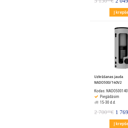
3 130
€
2 04
00
Į krepše
Uzkrāšanas jauda
NADO500/140V2
Kodas: NADO500140
Piegādāsim
15-30 d.d.
2 700
€
1 76
00
Į krepše