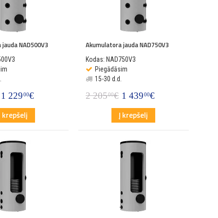
a jauda NAD500V3
Akumulatora jauda NAD750V3
500V3
Kodas: NAD750V3
sim
Piegādāsim
.
15-30 d.d.
1 229
€
2 205
€
1 439
€
00
00
00
Į krepšelį
Į krepšelį