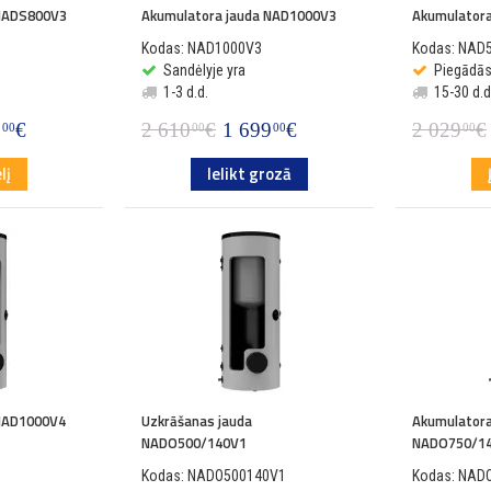
 NADS800V3
Akumulatora jauda NAD1000V3
Akumulator
Kodas: NAD1000V3
Kodas: NAD
Sandėlyje yra
Piegādā
1-3 d.d.
15-30 d.d
9
€
2 610
€
1 699
€
2 029
€
00
00
00
00
lį
Ielikt grozā
 NAD1000V4
Uzkrāšanas jauda
Akumulatora
NADO500/140V1
NADO750/1
Kodas: NADO500140V1
Kodas: NAD