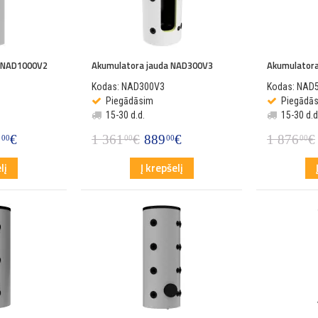
a NAD1000V2
Akumulatora jauda NAD300V3
Akumulator
Kodas: NAD300V3
Kodas: NAD
Piegādāsim
Piegādā
15-30 d.d.
15-30 d.d
9
€
1 361
€
889
€
1 876
€
00
00
00
00
lį
Į krepšelį