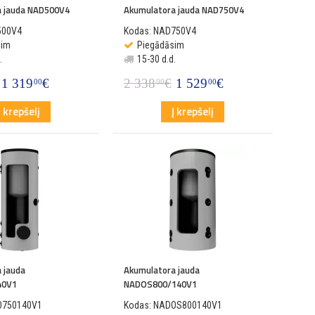
a jauda NAD500V4
Akumulatora jauda NAD750V4
500V4
Kodas: NAD750V4
sim
Piegādāsim
.
15-30 d.d.
1 319
€
2 338
€
1 529
€
00
00
00
Į krepšelį
Į krepšelį
 jauda
Akumulatora jauda
40V1
NADOS800/140V1
O750140V1
Kodas: NADOS800140V1