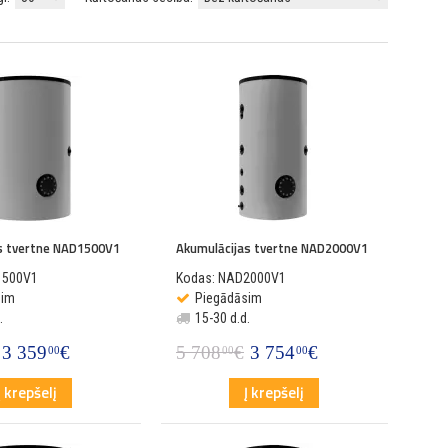
s tvertne NAD1500V1
Akumulācijas tvertne NAD2000V1
1500V1
Kodas: NAD2000V1
sim
Piegādāsim
.
15-30 d.d.
3 359
€
5 708
€
3 754
€
00
00
00
Į krepšelį
Į krepšelį