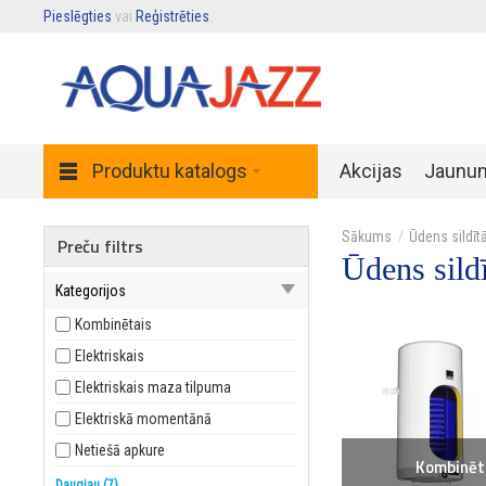
Pieslēgties
vai
Reģistrēties
.
Produktu katalogs
Akcijas
Jaunu
Ūdens sildītā
Preču filtrs
Ūdens sildī
Kategorijos
Kombinētais
Elektriskais
Elektriskais maza tilpuma
Elektriskā momentānā
Netiešā apkure
Kombinēt
Siltumsūkņiem
Daugiau (7)