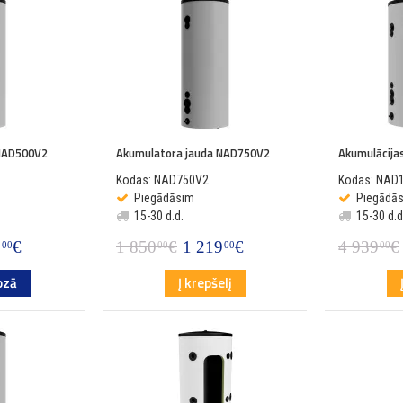
 NAD500V2
Akumulatora jauda NAD750V2
Akumulācija
Kodas: NAD750V2
Kodas: NAD
Piegādāsim
Piegādā
15-30 d.d.
15-30 d.d
9
€
1 850
€
1 219
€
4 939
€
00
00
00
00
ozā
Į krepšelį