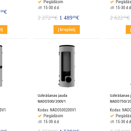
Piegādāsim
Piegādā
15-30 d.d.
15-30 d.d
9
€
00
2 272
€
1 489
€
2 622
€
00
00
00
lį
Į krepšelį
Uzkrāšanas jauda
Uzkrāšanas 
NADO500/200V1
NADO750/2
0V1
Kodas: NADO500200V1
Kodas: NAD
Piegādāsim
Piegādā
15-30 d.d.
15-30 d.d