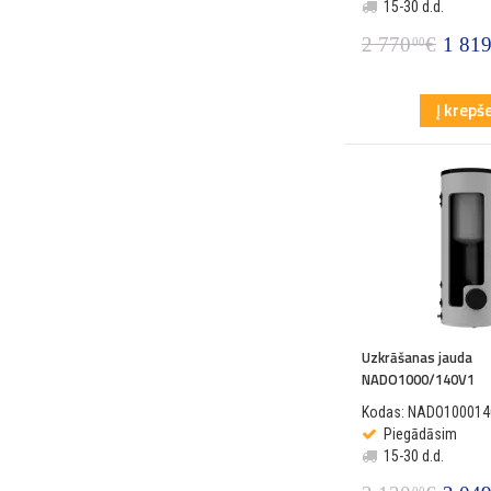
15-30 d.d.
2 770
€
1 81
00
Į krepše
Uzkrāšanas jauda
NADO1000/140V1
Kodas: NADO100014
Piegādāsim
15-30 d.d.