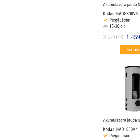
Akumulatora jauda
Kodas: NADS800V3
Piegādāsim
15-30 d.d.
2 240
€
1 45
00
Į krepše
Akumulatora jauda
Kodas: NAD1000V4
Piegādāsim