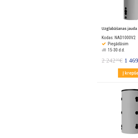
Uzglabāšanas jaud
Kodas: NAD1000V2
Piegādāsim
15-30 d.d.
2 242
€
1 46
00
Į krepše