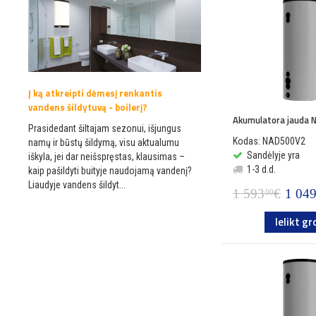
Į ką atkreipti dėmesį renkantis
vandens šildytuvą - boilerį?
Akumulatora jauda
Prasidedant šiltajam sezonui, išjungus
Kodas: NAD500V2
namų ir būstų šildymą, visu aktualumu
Sandėlyje yra
iškyla, jei dar neišspręstas, klausimas –
1-3 d.d.
kaip pašildyti buityje naudojamą vandenį?
Liaudyje vandens šildyt...
1 593
€
1 04
00
Ielikt gr