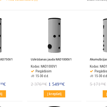
 NAD750V1
Uzkrāšanas jauda NAD1000V1
Akumulācija
Kodas: NAD1000V1
Kodas: NAD
Piegādāsim
Piegādā
15-30 d.d.
15-30 d.d
9
€
2 376
€
1 549
€
5 171
€
00
00
00
00
lį
Į krepšelį