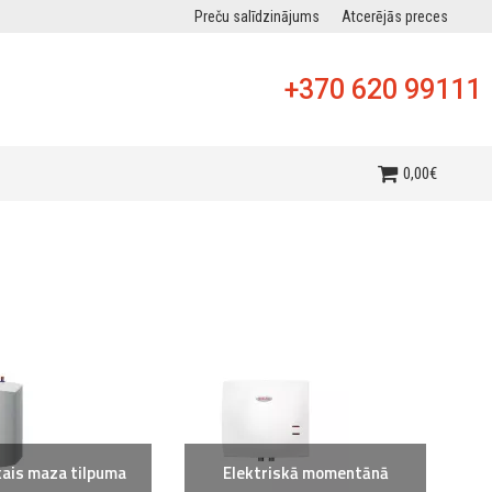
Preču salīdzinājums
Atcerējās preces
+370 620 99111
0
,
00
€
kais maza tilpuma
Elektriskā momentānā