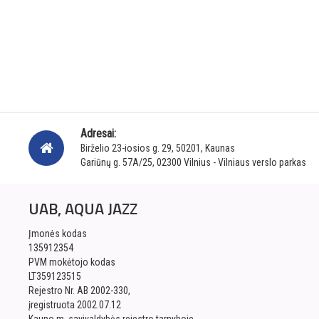
Adresai:
Birželio 23-iosios g. 29, 50201, Kaunas
Gariūnų g. 57A/25, 02300 Vilnius - Vilniaus verslo parkas
UAB, AQUA JAZZ
Įmonės kodas
135912354
PVM mokėtojo kodas
LT359123515
Rejestro Nr. AB 2002-330,
įregistruota 2002.07.12