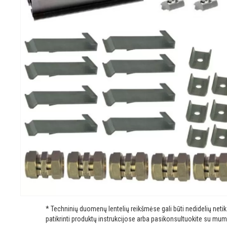
* Techninių duomenų lentelių reikšmėse gali būti nedidelių net
patikrinti produktų instrukcijose arba pasikonsultuokite su mum