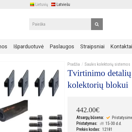
Lietuvių
Latviešu
nos
Išparduotuvė
Paslaugos
Straipsniai
Kontakta
Saulės kolektorių sistemos
Tvirtinimo detal
kolektorių blokui
442
.
00
€
Atsargų būsena:
Pristatysim
Pristatymas:
15-30 d.d.
Prekės kodas:
12181