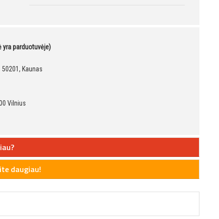
kė yra parduotuvėje)
9, 50201, Kaunas
00 Vilnius
iau?
te daugiau!