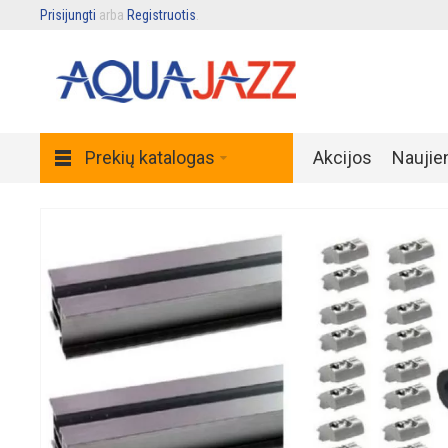
Prisijungti
arba
Registruotis
.
Prekių katalogas
Akcijos
Naujie