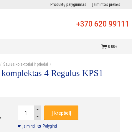
Produktų palyginimas
Įsimintos prekės
+370 620 99111
i
0
.
00
€
Saulės kolektoriai ir priedai
ių komplektas 4 Regulus KPS1
Į krepšelį
e
Įsiminti
Palyginti