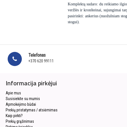
Komplektą sudaro: du reikiamo ilgio H
veržlės ir kronšteinai, sujungimai tar
pasirinkti: ankerius (nuožulniam stog
stogui).
Telefonas
+370 620 99111
Informacija pirkėjui
Apie mus
Susisiekite su mumis
Apmokėjimo būdai
Prekių pristatymas / atsiėmimas
Kaip pirkti?
Prekių grąžinimas