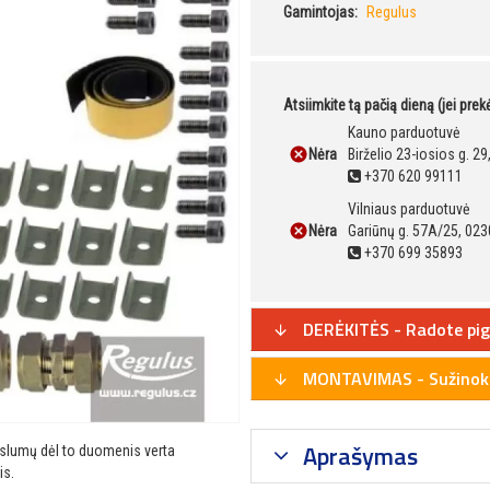
Gamintojas:
Regulus
Atsiimkite tą pačią dieną (jei pre
Kauno parduotuvė
Nėra
Birželio 23-iosios g. 2
+370 620 99111
Vilniaus parduotuvė
Nėra
Gariūnų g. 57A/25, 023
+370 699 35893
DERĖKITĖS - Radote pig
MONTAVIMAS - Sužinoki
Aprašymas
ikslumų dėl to duomenis verta
is.