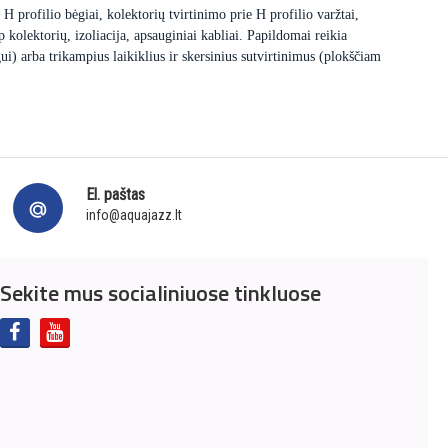
 profilio bėgiai, kolektorių tvirtinimo prie H profilio varžtai,
p kolektorių, izoliacija, apsauginiai kabliai. Papildomai reikia
ui) arba trikampius laikiklius ir skersinius sutvirtinimus (plokščiam
El. paštas
info@aquajazz.lt
Sekite mus socialiniuose tinkluose