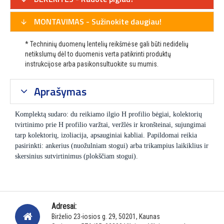
MONTAVIMAS - Sužinokite daugiau!
* Techninių duomenų lentelių reikšmėse gali būti nedidelių
netikslumų dėl to duomenis verta patikrinti produktų
instrukcijose arba pasikonsultuokite su mumis.
Aprašymas
Komplektą sudaro: du reikiamo ilgio H profilio bėgiai, kolektorių
tvirtinimo prie H profilio varžtai, veržlės ir kronšteinai, sujungimai
tarp kolektorių, izoliacija, apsauginiai kabliai. Papildomai reikia
pasirinkti: ankerius (nuožulniam stogui) arba trikampius laikiklius ir
skersinius sutvirtinimus (plokščiam stogui).
Adresai:
Birželio 23-iosios g. 29, 50201, Kaunas