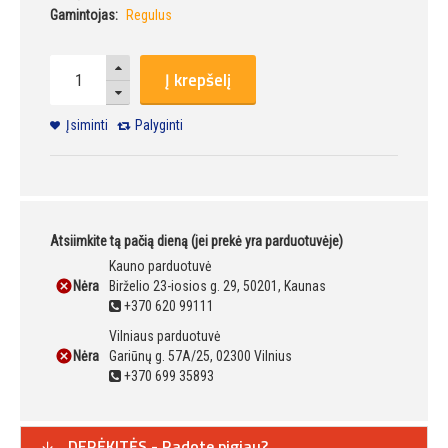
Gamintojas:
Regulus
Į krepšelį
Įsiminti
Palyginti
Atsiimkite tą pačią dieną (jei prekė yra parduotuvėje)
Kauno parduotuvė
Nėra
Birželio 23-iosios g. 29, 50201, Kaunas
+370 620 99111
Vilniaus parduotuvė
Nėra
Gariūnų g. 57A/25, 02300 Vilnius
+370 699 35893
DERĖKITĖS - Radote pigiau?