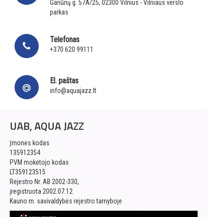
Gariūnų g. 57A/25, 02300 Vilnius - Vilniaus verslo
parkas
Telefonas
+370 620 99111
El. paštas
info@aquajazz.lt
UAB, AQUA JAZZ
Įmonės kodas
135912354
PVM mokėtojo kodas
LT359123515
Rejestro Nr. AB 2002-330,
įregistruota 2002.07.12
Kauno m. savivaldybės rejestro tarnyboje