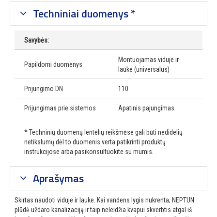
Techniniai duomenys *
Savybės:
Montuojamas viduje ir
Papildomi duomenys
lauke (universalus)
Prijungimo DN
110
Prijungimas prie sistemos
Apatinis pajungimas
* Techninių duomenų lentelių reikšmėse gali būti nedidelių
netikslumų dėl to duomenis verta patikrinti produktų
instrukcijose arba pasikonsultuokite su mumis.
Aprašymas
Skirtas naudoti viduje ir lauke. Kai vandens lygis nukrenta, NEPTUN
plūdė uždaro kanalizaciją ir taip neleidžia kvapui skverbtis atgal iš