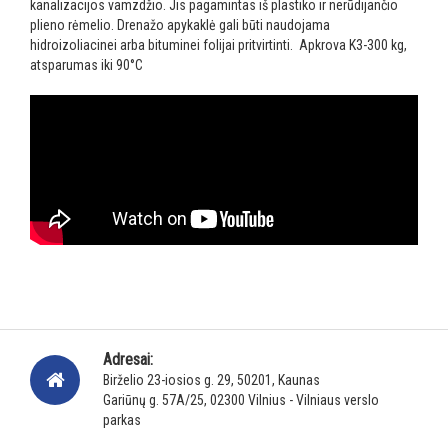
kanalizacijos vamzdžio.
Jis pagamintas iš plastiko ir nerūdijančio
plieno rėmelio. Drenažo apykaklė gali būti naudojama
hidroizoliacinei arba bituminei folijai pritvirtinti.
Apkrova K3-300 kg,
atsparumas iki 90°C
Adresai:
Birželio 23-iosios g. 29, 50201, Kaunas
Gariūnų g. 57A/25, 02300 Vilnius - Vilniaus verslo
parkas