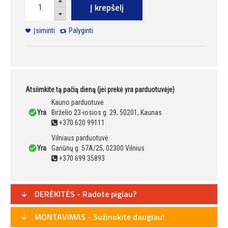
Į krepšelį
Įsiminti
Palyginti
Atsiimkite tą pačią dieną (jei prekė yra parduotuvėje)
Kauno parduotuvė
Yra
Birželio 23-iosios g. 29, 50201, Kaunas
+370 620 99111
Vilniaus parduotuvė
Yra
Gariūnų g. 57A/25, 02300 Vilnius
+370 699 35893
DERĖKITĖS - Radote pigiau?
MONTAVIMAS - Sužinokite daugiau!