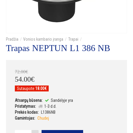
Vonios kambario įranga
Trapai
Trapas NEPTUN L1 386 NB
72
.
00
€
54
.
00
€
Sutaupote
18.00€
Atsargų būsena:
Sandėlyje yra
Pristatymas:
1-3 d.d.
Prekės kodas:
L1386NB
Gamintojas:
Chudej