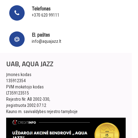
Telefonas
+370 620 99111
El. paštas
info@aquajazz.lt
UAB, AQUA JAZZ
Įmonės kodas
135912354
PVM mokėtojo kodas
LT359123515
Rejestro Nr. AB 2002-330,
įregistruota 2002.07.12
Kauno m. savivaldybės rejestro tarnyboje