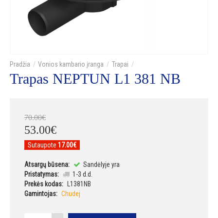
Vonios kambario įranga
Trapai
Trapas NEPTUN L1 381 NB
70
.
00
€
53
.
00
€
Sutaupote
17.00€
Atsargų būsena:
Sandėlyje yra
Pristatymas:
1-3 d.d.
Prekės kodas:
L1381NB
Gamintojas:
Chudej