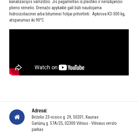
kanalizacijos vamzdžio.
Jis pagamintas iš plastiko ir nerūdijančio
plieno rėmelio. Drenažo apykaklė gali būti naudojama
hidroizoliacinei arba bituminei folijai pritvirtinti.
Apkrova K3-300 kg,
atsparumas iki 90°C
Adresai:
Birželio 23-iosios g. 29, 50201, Kaunas
Gariūnų g. 57A/25, 02300 Vilnius - Vilniaus verslo
parkas