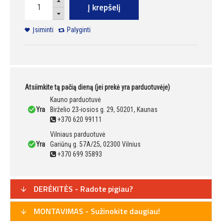
Į krepšelį
Įsiminti
Palyginti
Atsiimkite tą pačią dieną (jei prekė yra parduotuvėje)
Kauno parduotuvė
Yra
Birželio 23-iosios g. 29, 50201, Kaunas
+370 620 99111
Vilniaus parduotuvė
Yra
Gariūnų g. 57A/25, 02300 Vilnius
+370 699 35893
DERĖKITĖS - Radote pigiau?
MONTAVIMAS - Sužinokite daugiau!