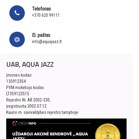
Telefonas
+370 620 99111
El. paštas
info@aquajazz.lt
UAB, AQUA JAZZ
Įmonės kodas
135912354
PVM mokėtojo kodas
LT359123515
Rejestro Nr. AB 2002-330,
įregistruota 2002.07.12
Kauno m. savivaldybės rejestro tarnyboje