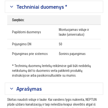
Techniniai duomenys *
Savybės:
Montuojamas viduje ir
Papildomi duomenys
lauke (universalus)
Prijungimo DN
50
Prijungimas prie sistemos
Šoninis pajungimas
* Techninių duomenų lentelių reikšmėse gali būti nedidelių
netikslumų dėl to duomenis verta patikrinti produktų
instrukcijose arba pasikonsultuokite su mumis.
Aprašymas
Skirtas naudoti viduje ir lauke. Kai vandens lygis nukrenta, NEPTUN
plūdė uždaro kanalizaciją ir taip neleidžia kvapui skverbtis atgal iš