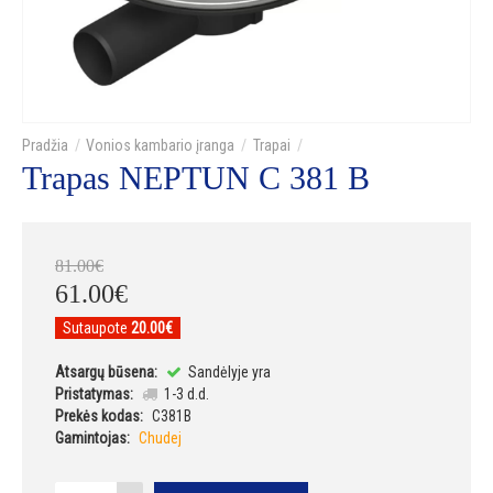
Vonios kambario įranga
Trapai
Trapas NEPTUN C 381 B
81
.
00
€
61
.
00
€
Sutaupote
20.00€
Atsargų būsena:
Sandėlyje yra
Pristatymas:
1-3 d.d.
Prekės kodas:
C381B
Gamintojas:
Chudej