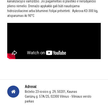
kanalizacijos vamzdžio.
Jis pagamintas iš plastiko ir nerūdijančio
plieno rėmelio. Drenažo apykaklė gali būti naudojama
hidroizoliacinei arba bituminei folijai pritvirtinti.
Apkrova K3-300 kg,
atsparumas iki 90°C
Adresai:
Birželio 23-iosios g. 29, 50201, Kaunas
Gariūnų g. 57A/25, 02300 Vilnius - Vilniaus verslo
parkas