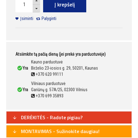
Į krepšelį
Įsiminti
Palyginti
Atsiimkite tą pačią dieną (jei prekė yra parduotuvėje)
Kauno parduotuvė
Yra
Birželio 23-iosios g. 29, 50201, Kaunas
+370 620 99111
Vilniaus parduotuvė
Yra
Gariūnų g. 57A/25, 02300 Vilnius
+370 699 35893
DERĖKITĖS - Radote pigiau?
MONTAVIMAS - Sužinokite daugiau!