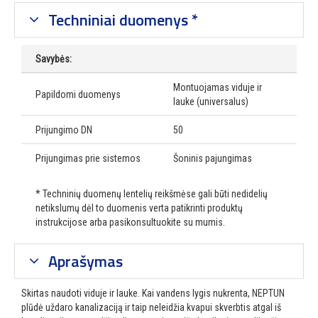
Techniniai duomenys *
Savybės:
Montuojamas viduje ir
Papildomi duomenys
lauke (universalus)
Prijungimo DN
50
Prijungimas prie sistemos
Šoninis pajungimas
* Techninių duomenų lentelių reikšmėse gali būti nedidelių
netikslumų dėl to duomenis verta patikrinti produktų
instrukcijose arba pasikonsultuokite su mumis.
Aprašymas
Skirtas naudoti viduje ir lauke. Kai vandens lygis nukrenta, NEPTUN
plūdė uždaro kanalizaciją ir taip neleidžia kvapui skverbtis atgal iš