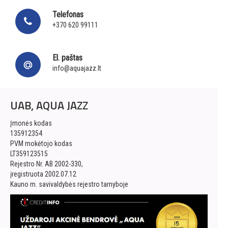
Telefonas
+370 620 99111
El. paštas
info@aquajazz.lt
UAB, AQUA JAZZ
Įmonės kodas
135912354
PVM mokėtojo kodas
LT359123515
Rejestro Nr. AB 2002-330,
įregistruota 2002.07.12
Kauno m. savivaldybės rejestro tarnyboje