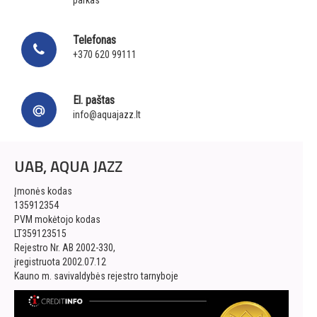
parkas
Telefonas
+370 620 99111
El. paštas
info@aquajazz.lt
UAB, AQUA JAZZ
Įmonės kodas
135912354
PVM mokėtojo kodas
LT359123515
Rejestro Nr. AB 2002-330,
įregistruota 2002.07.12
Kauno m. savivaldybės rejestro tarnyboje