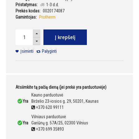
Pristatymas:
1-3 d.d.
Prekės kodas:
0020174087
Gamintojas:
Protherm
Į krepšelį
Įsiminti
Palyginti
Atsiimkite tą pačią dieną (jei prekė yra parduotuvėje)
Kauno parduotuvė
Yra
Birželio 23-iosios g. 29, 50201, Kaunas
+370 620 99111
Vilniaus parduotuvė
Yra
Gariūnų g. 57A/25, 02300 Vilnius
+370 699 35893