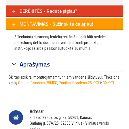
DERĖKITĖS - Radote pigiau?
MONTAVIMAS - Sužinokite daugiau!
* Techninių duomenų lentelių reikšmėse gali būti nedidelių
netikslumų dėl to duomenis verta patikrinti produktų
instrukcijose arba pasikonsultuokite su mumis.
Aprašymas
Skirtas atskirai montuojamam tūriniam vandens šildytuvui. Tinka prie
katilų
Gepard Condens 25MKO
,
Panther Condens 25 KKO
ir
30 KKO
.
Adresai:
Birželio 23-iosios g. 29, 50201, Kaunas
Gariūnų g. 57A/25, 02300 Vilnius - Vilniaus verslo