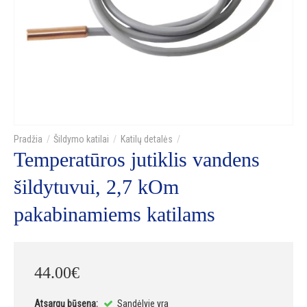
Šildymo katilai
Katilų detalės
Temperatūros jutiklis vandens
šildytuvui, 2,7 kOm
pakabinamiems katilams
44
.
00
€
Atsargų būsena:
Sandėlyje yra