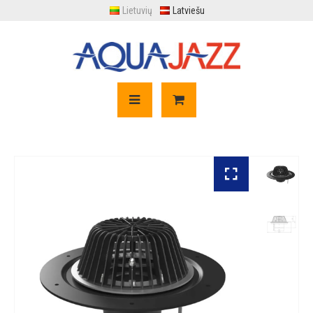
Lietuvių
Latviešu