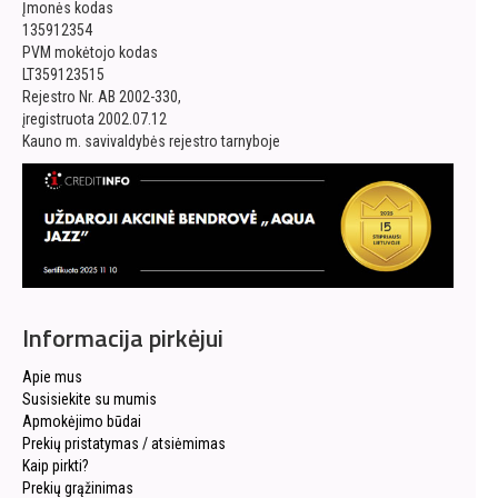
Įmonės kodas
135912354
PVM mokėtojo kodas
LT359123515
Rejestro Nr. AB 2002-330,
įregistruota 2002.07.12
Kauno m. savivaldybės rejestro tarnyboje
Informacija pirkėjui
Apie mus
Susisiekite su mumis
Apmokėjimo būdai
Prekių pristatymas / atsiėmimas
Kaip pirkti?
Prekių grąžinimas