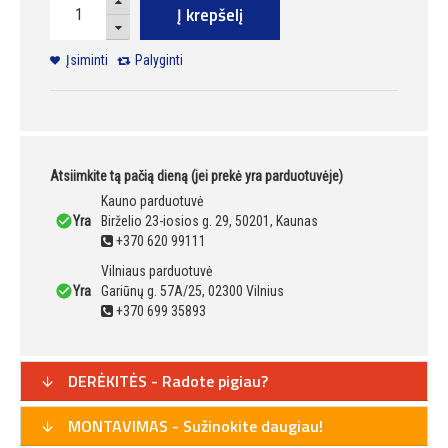
Į krepšelį
Įsiminti
Palyginti
Atsiimkite tą pačią dieną (jei prekė yra parduotuvėje)
Kauno parduotuvė
Yra
Birželio 23-iosios g. 29, 50201, Kaunas
+370 620 99111
Vilniaus parduotuvė
Yra
Gariūnų g. 57A/25, 02300 Vilnius
+370 699 35893
DERĖKITĖS - Radote pigiau?
MONTAVIMAS - Sužinokite daugiau!