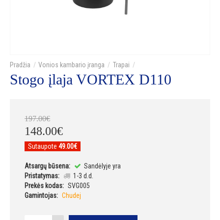
Vonios kambario įranga
Trapai
Stogo įlaja VORTEX D110
197
.
00
€
148
.
00
€
Sutaupote
49.00€
Atsargų būsena:
Sandėlyje yra
Pristatymas:
1-3 d.d.
Prekės kodas:
SVG005
Gamintojas:
Chudej