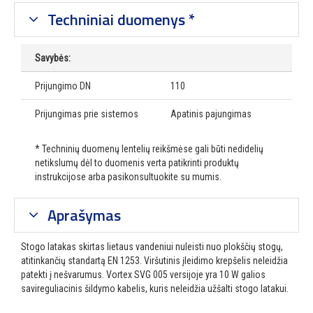
Techniniai duomenys *
Savybės:
Prijungimo DN
110
Prijungimas prie sistemos
Apatinis pajungimas
* Techninių duomenų lentelių reikšmėse gali būti nedidelių
netikslumų dėl to duomenis verta patikrinti produktų
instrukcijose arba pasikonsultuokite su mumis.
Aprašymas
Stogo latakas skirtas lietaus vandeniui nuleisti nuo plokščių stogų,
atitinkančių standartą EN 1253. Viršutinis įleidimo krepšelis neleidžia
patekti į nešvarumus. Vortex SVG 005 versijoje yra 10 W galios
savireguliacinis šildymo kabelis, kuris neleidžia užšalti stogo latakui.