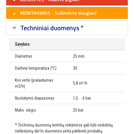
MONTAVIMAS - Sužinokite daugiau!
Techniniai duomenys *
Savybės:
Diametras
25 mm
Darbinė temperatūra (°C)
30
Kvs vertė (pralaidumas
5,8 m³/h
m3/h)
Nustatymo diapazonas
1,5 ... 6 bar
Maks. slėgis
25 bar
* Techninių duomenų lentelių reikšmėse gali būti nedidelių
netikslumų dėl to duomenis verta patikrinti produktų