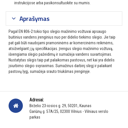
instrukcijose arba pasikonsultuokite su mumis.
Aprašymas
Pagal EN 806-2 tokio tipo slėgio mažinimo vožtuvai apsaugo
buitinius vandens įrenginius nuo per didelio tiekimo slėgio. Jie taip
pat gali būti naudojami pramoninėms ar komercinėms reikmėms,
atsižvelgiant į jų specifikacijas. Įrengus slėgio mažinimo vožtuvą,
išvengiama slėgio pažeidimų ir sumažėja vandens suvartojimas.
Nustatytas slėgis taip pat palaikomas pastovus, net kai yra didelis
įsiurbimo slėgio svyravimas. Sumažinus darbinį slėgį ir palaikant
pastovų lygį, sumažėja srauto triukšmas įrenginyje.
Adresai:
Birželio 23-iosios g. 29, 50201, Kaunas
Gariūnų g. 57A/25, 02300 Vilnius - Vilniaus verslo
parkas