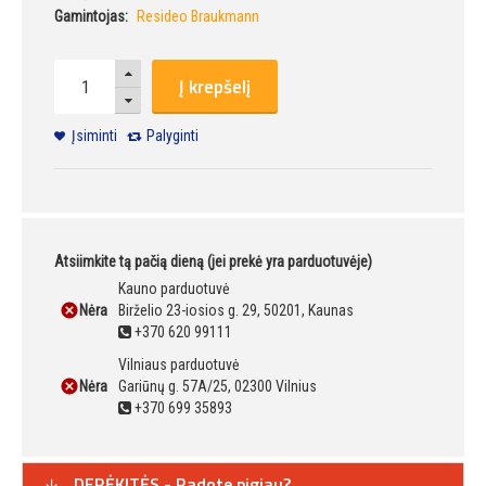
Gamintojas:
Resideo Braukmann
Į krepšelį
Įsiminti
Palyginti
Atsiimkite tą pačią dieną (jei prekė yra parduotuvėje)
Kauno parduotuvė
Nėra
Birželio 23-iosios g. 29, 50201, Kaunas
+370 620 99111
Vilniaus parduotuvė
Nėra
Gariūnų g. 57A/25, 02300 Vilnius
+370 699 35893
DERĖKITĖS - Radote pigiau?