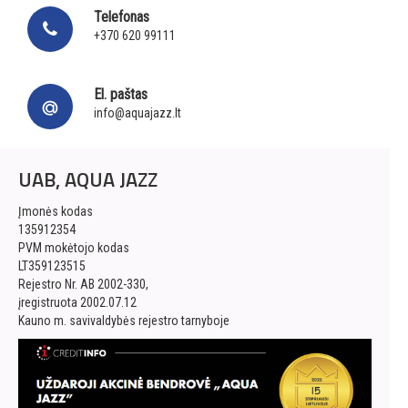
Telefonas
+370 620 99111
El. paštas
info@aquajazz.lt
UAB, AQUA JAZZ
Įmonės kodas
135912354
PVM mokėtojo kodas
LT359123515
Rejestro Nr. AB 2002-330,
įregistruota 2002.07.12
Kauno m. savivaldybės rejestro tarnyboje