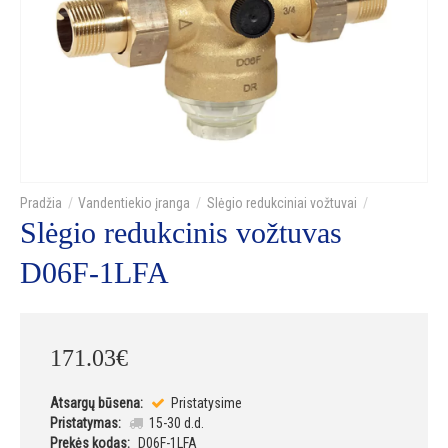
Vandentiekio įranga
Slėgio redukciniai vožtuvai
Slėgio redukcinis vožtuvas
D06F-1LFA
171
.
03
€
Atsargų būsena:
Pristatysime
Pristatymas:
15-30 d.d.
Prekės kodas:
D06F-1LFA