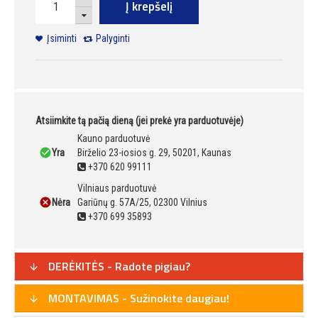
Į krepšelį
Įsiminti
Palyginti
Atsiimkite tą pačią dieną (jei prekė yra parduotuvėje)
Kauno parduotuvė
Yra
Birželio 23-iosios g. 29, 50201, Kaunas
+370 620 99111
Vilniaus parduotuvė
Nėra
Gariūnų g. 57A/25, 02300 Vilnius
+370 699 35893
DERĖKITĖS - Radote pigiau?
MONTAVIMAS - Sužinokite daugiau!