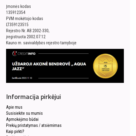
Įmonės kodas
135912354
PVM mokėtojo kodas
LT359123515
Rejestro Nr. AB 2002-330,
įregistruota 2002.07.12
Kauno m. savivaldybės rejestro tarnyboje
Informacija pirkėjui
Apie mus
Susisiekite su mumis
Apmokėjimo būdai
Prekių pristatymas / atsiėmimas
Kaip pirkti?