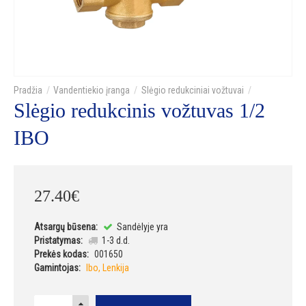
Vandentiekio įranga
Slėgio redukciniai vožtuvai
Slėgio redukcinis vožtuvas 1/2
IBO
27
.
40
€
Atsargų būsena:
Sandėlyje yra
Pristatymas:
1-3 d.d.
Prekės kodas:
001650
Gamintojas:
Ibo, Lenkija