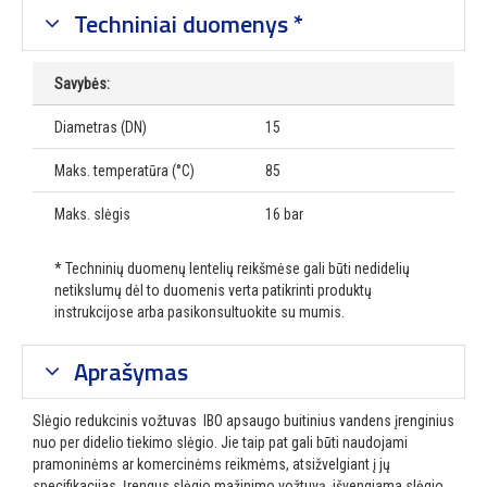
Techniniai duomenys *
Savybės:
Diametras (DN)
15
Maks. temperatūra (°C)
85
Maks. slėgis
16 bar
* Techninių duomenų lentelių reikšmėse gali būti nedidelių
netikslumų dėl to duomenis verta patikrinti produktų
instrukcijose arba pasikonsultuokite su mumis.
Aprašymas
Slėgio redukcinis vožtuvas IBO apsaugo buitinius vandens įrenginius
nuo per didelio tiekimo slėgio.
Jie taip pat gali būti naudojami
pramoninėms ar komercinėms reikmėms, atsižvelgiant į jų
specifikacijas.
Įrengus slėgio mažinimo vožtuvą, išvengiama slėgio