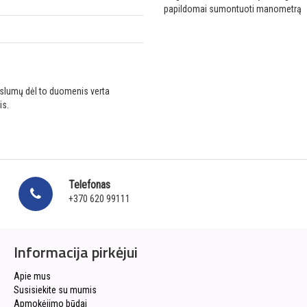
papildomai sumontuoti manometrą
ikslumų dėl to duomenis verta
is.
Telefonas
+370 620 99111
Informacija pirkėjui
Apie mus
Susisiekite su mumis
Apmokėjimo būdai