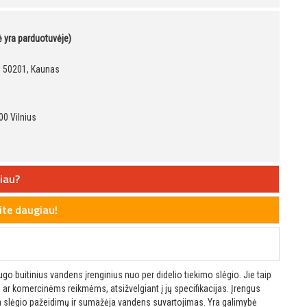
kė yra parduotuvėje)
9, 50201, Kaunas
00 Vilnius
iau?
te daugiau!
go buitinius vandens įrenginius nuo per didelio tiekimo slėgio.
Jie taip
ar komercinėms reikmėms, atsižvelgiant į jų specifikacijas.
Įrengus
 slėgio pažeidimų ir sumažėja vandens suvartojimas.
Yra galimybė