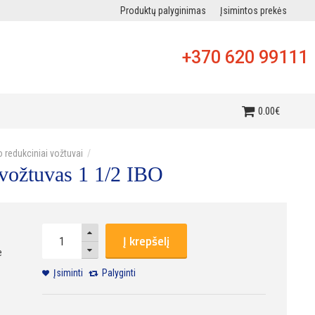
Produktų palyginimas
Įsimintos prekės
+370 620 99111
i
0
.
00
€
o redukciniai vožtuvai
 vožtuvas 1 1/2 IBO
Į krepšelį
e
Įsiminti
Palyginti