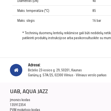
Diametras (DN)
40
Maks. temperatūra (°C)
85
Maks. slėgis
16 bar
* Techninių duomenų lentelių reikšmėse gali būti nedidelių net
patikrinti produktų instrukcijose arba pasikonsultuokite su mum
Adresai:
Birželio 23-iosios g. 29, 50201, Kaunas
Gariūnų g. 57A/25, 02300 Vilnius - Vilniaus verslo parkas
UAB, AQUA JAZZ
Įmonės kodas
135912354
PVM mokėtojo kodas