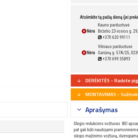
Atsiimkite tą pačią dieną (jei pre
Kauno parduotuvė
Nėra
Birželio 23-iosios g. 2
+370 620 99111
Vilniaus parduotuvė
Nėra
Gariūnų g. 57A/25, 023
+370 699 35893
DERĖKITĖS - Radote pig
MONTAVIMAS - Sužinoki
Aprašymas
Slėgio redukcinis vožtuvas IBO apsau
pat gali būti naudojami pramoninėms 
slėgio mažinimo vožtuvą, išvengiama