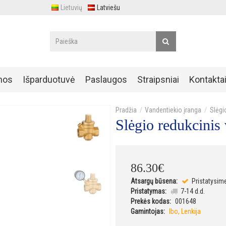
Lietuvių
Latviešu
nos
Išparduotuvė
Paslaugos
Straipsniai
Kontakta
Vandentiekio įranga
Slėgi
Slėgio redukcinis
86
.
30
€
Atsargų būsena:
Pristatysim
Pristatymas:
7-14 d.d.
Prekės kodas:
001648
Gamintojas:
Ibo, Lenkija