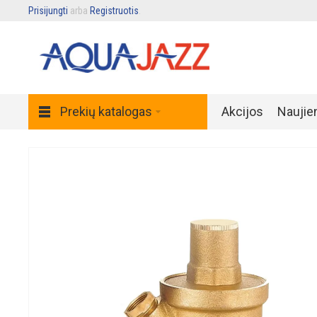
Prisijungti
arba
Registruotis
.
Prekių katalogas
Akcijos
Naujie